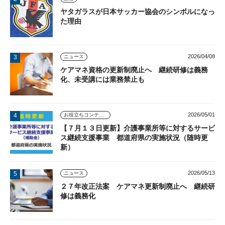
ヤタガラスが日本サッカー協会のシンボルになっ
た理由
2026/04/08
ニュース
ケアマネ資格の更新制廃止へ 継続研修は義務
化、未受講には業務禁止も
2026/05/01
お役立ちコンテンツ
【７月１３日更新】介護事業所等に対するサービ
ス継続支援事業 都道府県の実施状況（随時更
新）
2026/05/13
ニュース
２７年改正法案 ケアマネ更新制廃止へ 継続研
修は義務化