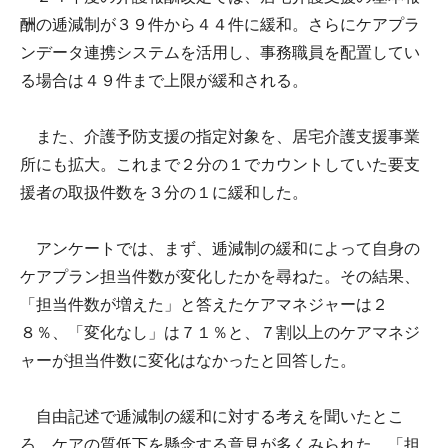
酬の逓減制が３９件から４４件に緩和。さらにケアプラ
ンデータ連携システムを活用し、事務職員を配置してい
る場合は４９件まで上限が緩和される。
また、介護予防支援の指定対象を、居宅介護支援事業
所にも拡大。これまで２分の１でカウントしていた要支
援者の取扱件数を３分の１に緩和した。
アンケートでは、まず、逓減制の緩和によって自身の
ケアプラン担当件数が変化したかを尋ねた。その結果、
「担当件数が増えた」と答えたケアマネジャーは２
８％、「変化なし」は７１％と、７割以上のケアマネジ
ャーが担当件数に変化はなかったと回答した。
自由記述で逓減制の緩和に対する考えを聞いたとこ
ろ、ケアの質低下を懸念する意見が多くみられた。「担