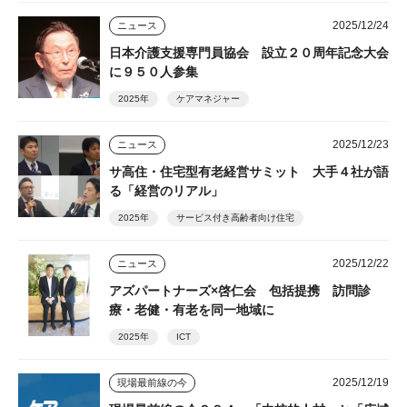
2025/12/24
ニュース
日本介護支援専門員協会 設立２０周年記念大会
に９５０人参集
2025年
ケアマネジャー
2025/12/23
ニュース
サ高住・住宅型有老経営サミット 大手４社が語
る「経営のリアル」
2025年
サービス付き高齢者向け住宅
2025/12/22
ニュース
アズパートナーズ×啓仁会 包括提携 訪問診
療・老健・有老を同一地域に
2025年
ICT
2025/12/19
現場最前線の今