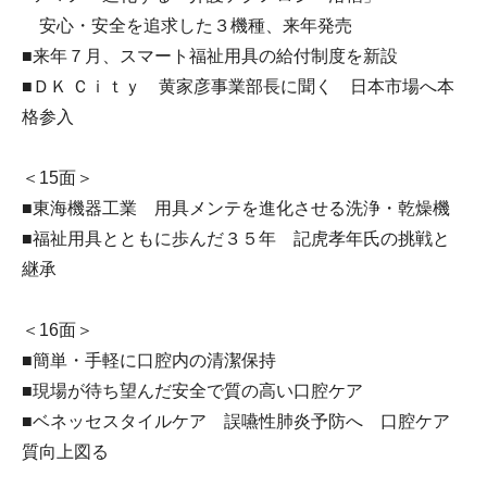
安心・安全を追求した３機種、来年発売
■来年７月、スマート福祉用具の給付制度を新設
■ＤＫ Ｃｉｔｙ 黄家彦事業部長に聞く 日本市場へ本
格参入
＜15面＞
■東海機器工業 用具メンテを進化させる洗浄・乾燥機
■福祉用具とともに歩んだ３５年 記虎孝年氏の挑戦と
継承
＜16面＞
■簡単・手軽に口腔内の清潔保持
■現場が待ち望んだ安全で質の高い口腔ケア
■ベネッセスタイルケア 誤嚥性肺炎予防へ 口腔ケア
質向上図る