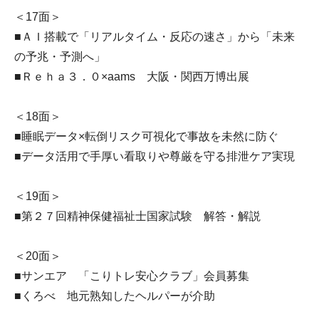
＜17面＞
■ＡＩ搭載で「リアルタイム・反応の速さ」から「未来
の予兆・予測へ」
■Ｒｅｈａ３．０×aams 大阪・関西万博出展
＜18面＞
■睡眠データ×転倒リスク可視化で事故を未然に防ぐ
■データ活用で手厚い看取りや尊厳を守る排泄ケア実現
＜19面＞
■第２７回精神保健福祉士国家試験 解答・解説
＜20面＞
■サンエア 「こりトレ安心クラブ」会員募集
■くろべ 地元熟知したヘルパーが介助