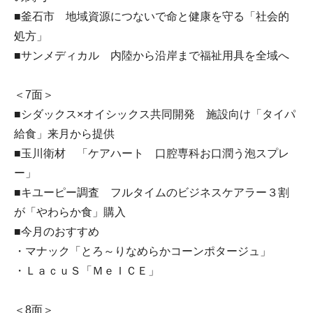
■釜石市 地域資源につないで命と健康を守る「社会的
処方」
■サンメディカル 内陸から沿岸まで福祉用具を全域へ
＜7面＞
■シダックス×オイシックス共同開発 施設向け「タイパ
給食」来月から提供
■玉川衛材 「ケアハート 口腔専科お口潤う泡スプレ
ー」
■キユーピー調査 フルタイムのビジネスケアラー３割
が「やわらか食」購入
■今月のおすすめ
・マナック「とろ～りなめらかコーンポタージュ」
・ＬａｃｕＳ「ＭｅＩＣＥ」
＜8面＞