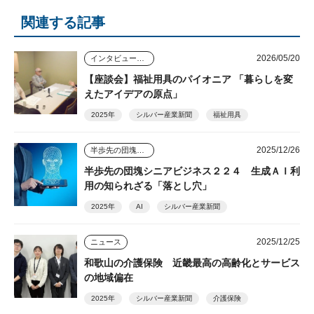
関連する記事
2026/05/20
インタビュー・座談会
【座談会】福祉用具のパイオニア 「暮らしを変
えたアイデアの原点」
2025年
シルバー産業新聞
福祉用具
2025/12/26
半歩先の団塊シニアビジネス
半歩先の団塊シニアビジネス２２４ 生成ＡＩ利
用の知られざる「落とし穴」
2025年
AI
シルバー産業新聞
2025/12/25
ニュース
和歌山の介護保険 近畿最高の高齢化とサービス
の地域偏在
2025年
シルバー産業新聞
介護保険