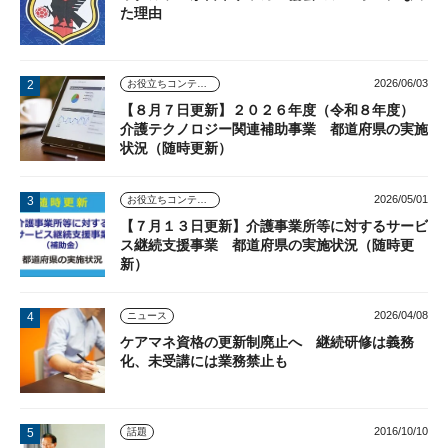
た理由
2026/06/03
お役立ちコンテンツ
【８月７日更新】２０２６年度（令和８年度）
介護テクノロジー関連補助事業 都道府県の実施
状況（随時更新）
2026/05/01
お役立ちコンテンツ
【７月１３日更新】介護事業所等に対するサービ
ス継続支援事業 都道府県の実施状況（随時更
新）
2026/04/08
ニュース
ケアマネ資格の更新制廃止へ 継続研修は義務
化、未受講には業務禁止も
2016/10/10
話題