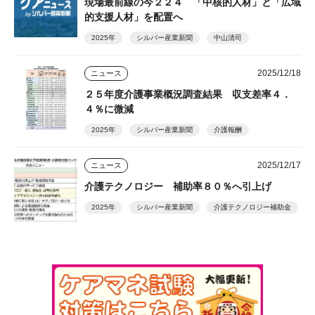
現場最前線の今２２４ 「中核的人材」と「広域
的支援人材」を配置へ
2025年
シルバー産業新聞
中山清司
2025/12/18
ニュース
２５年度介護事業概況調査結果 収支差率４．
４％に微減
2025年
シルバー産業新聞
介護報酬
2025/12/17
ニュース
介護テクノロジー 補助率８０％へ引上げ
2025年
シルバー産業新聞
介護テクノロジー補助金