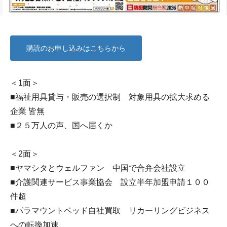
購読のお申し込みはこちらから
＜1面＞
■福祉用具貸与・販売の選択制 対象用具の拡大求める
企業 皆無
■２５万人の声、国へ届くか
＜2面＞
■ヤマシタとウェルファン 中国で合弁会社設立
■介護関連サービス事業協会 設立半年加盟申請１００
件超
■パラマウントベッド自社買取 リカーリングビジネス
への転換加速