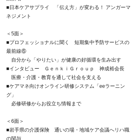
■日本ケアサプライ 「伝え方」が変わる！ アンガーマ
ネジメント
＜5面＞
■プロフェッショナルに聞く 短期集中予防サービスの
最前線⑥
自分から「やりたい」が健康の好循環を生み出す
■インタビュー ＧｅｎｋｉＧｒｏｕｐ 神成裕会長
医療・介護・教育を通して社会を支える
■ケアマネ向けオンライン研修システム「eeラーニン
グ」
必修研修からお役立ち情報まで
＜6面＞
■岩手県の介護保険 通いの場・地域ケア会議へリハ職
の関与