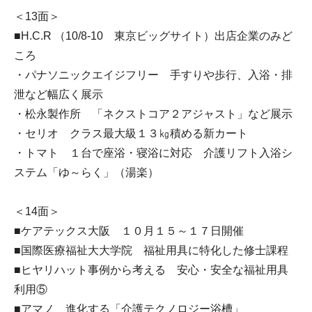
＜13面＞
■H.C.R （10/8-10 東京ビッグサイト）出店企業のみど
ころ
・パナソニックエイジフリー 手すりや歩行、入浴・排
泄など幅広く展示
・松永製作所 「ネクストコア２アジャスト」など展示
・セリオ クラス最大級１３㎏積める新カート
・トマト １台で座浴・寝浴に対応 介護リフト入浴シ
ステム「ゆ～らく」（湯楽）
＜14面＞
■ケアテックス大阪 １０月１５～１７日開催
■国際医療福祉大大学院 福祉用具に特化した修士課程
■ヒヤリハット事例から考える 安心・安全な福祉用具
利用⑤
■アマノ 進化する「介護テクノロジー浴槽」