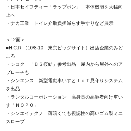
・日本セイフティー「ラップポン」 本体機能を大幅向
上へ
・ナカ工業 トイレ介助負担減らす手すりなど展示
＜12面＞
■H.C.R （10/8-10 東京ビッグサイト）出店企業のみど
ころ
・シコク 「ＢＳ桜結」参考出品 屋内から屋外へのア
プローチも
・シンエンス 新型電動車いすとＩｏＴ見守りシステム
を出品
・ランダルコーポレーション 高身長の高齢者向け車い
す「ＮＯＰＯ」
・シンエイテクノ 薄暗くても視認性の高いゴム製ミニ
スロープ