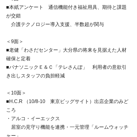
■本紙アンケート 通信機能付き福祉用具、期待と課題
が交錯
介護テクノロジー導入支援、半数超が関与
＜9面＞
■老健「わさだセンター」大分県の将来を見据えた人材
確保と定着
■パナソニックＥ＆Ｃ「テレさんぽ」 利用者の意欲引
き出しスタッフの負担軽減
＜10面＞
■H.C.R （10/8-10 東京ビッグサイト）出店企業のみど
ころ
・アルコ・イーエックス
居室の見守り機能を連携・一元管理「ルームウォッチ
ャー」