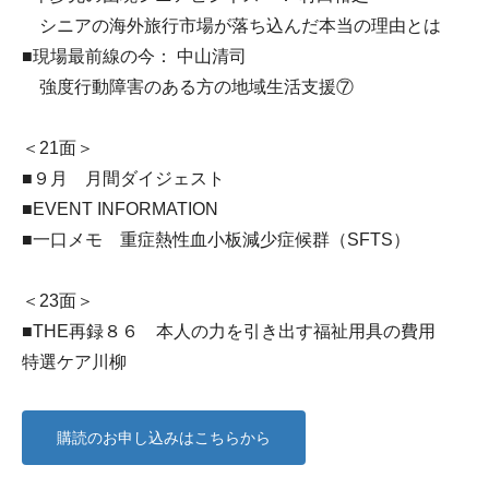
シニアの海外旅行市場が落ち込んだ本当の理由とは
■現場最前線の今： 中山清司
強度行動障害のある方の地域生活支援⑦
＜21面＞
■９月 月間ダイジェスト
■EVENT INFORMATION
■一口メモ 重症熱性血小板減少症候群（SFTS）
＜23面＞
■THE再録８６ 本人の力を引き出す福祉用具の費用
特選ケア川柳
購読のお申し込みはこちらから