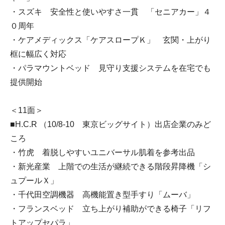
・スズキ 安全性と使いやすさ一貫 「セニアカー」４
０周年
・ケアメディックス「ケアスロープＫ」 玄関・上がり
框に幅広く対応
・パラマウントベッド 見守り支援システムを在宅でも
提供開始
＜11面＞
■H.C.R （10/8-10 東京ビッグサイト）出店企業のみど
ころ
・竹虎 着脱しやすいユニバーサル肌着を参考出品
・新光産業 上階での生活が継続できる階段昇降機「シ
ュプールＸ」
・千代田空調機器 高機能置き型手すり「ムーバ」
・フランスベッド 立ち上がり補助ができる椅子「リフ
トアップセパラ」