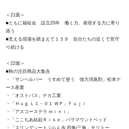
＜21面＞
■ともに福祉会 設立20年 働く力、表現する力に寄り
添う
■支える現場を踏まえて１３９ 自分たちの近くで見守
り続ける
＜22面＞
■秋の注目商品大集合
・「サンヘルパー うすめて使う 強力消臭剤」松本ナ
ース産業
・「オストパス」ナカ工業
・「Ｈｕｇ Ｌ１－０１ ＷＰ」Ｆｕｊｉ
・「アスコーステラ ｍｉｎｉ」
・「ここちあ結起Ｒｉｓｅ」パラマウントベッド
・「スリングシートぶらん歩 四角/三角」モリトー