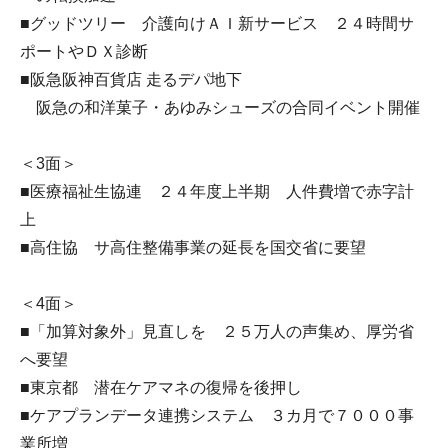
■グッドツリー 介護向けＡＩ新サービス ２４時間サ
ポートやＤＸ診断
■阪急阪神百貨店 走るデパ地下
阪急の和洋菓子・あゆみシューズの合同イベント開催
＜3面＞
■医療福祉生協連 ２４年度上半期 人件費増で赤字計
上
■高住協 サ高住整備事業の延長を国交省に要望
＜4面＞
■「加算対象外」見直しを ２５万人の声集め、厚労省
へ要望
■東京都 潜在ケアマネの復帰を後押し
■ケアプランデータ連携システム ３カ月で７０００事
業所増