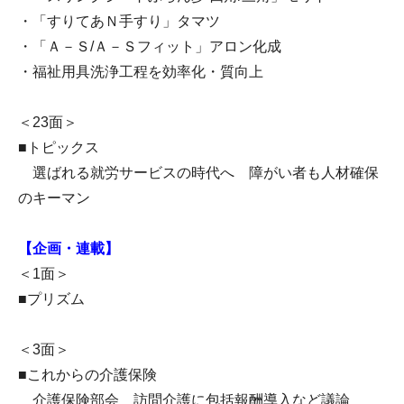
・「すりてあＮ手すり」タマツ
・「Ａ－Ｓ/Ａ－Ｓフィット」アロン化成
・福祉用具洗浄工程を効率化・質向上
＜23面＞
■トピックス
選ばれる就労サービスの時代へ 障がい者も人材確保
のキーマン
【企画・連載】
＜1面＞
■プリズム
＜3面＞
■これからの介護保険
介護保険部会 訪問介護に包括報酬導入など議論