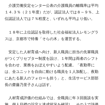
介護労働安定センター公表の介護職員の離職率は平均
１４.３％（２１年度）だが、認証法人では８～９％、上
位認証法人では７％程度と、いずれも平均より低い。
１８年に上位認証を取得した社会福祉法人レモングラ
スは、京都市で特養「そらの木」を運営する。
安定した人材育成へ向け、新人職員に担当の先輩職員
がつくプリセプター制度を設け、１年間は両者のシフト
を合わせ、業務をおぼえやすいよう配慮。「夜勤帯に
は、全ユニットを自由に動ける職員を１人加配し、夜勤
にあたる新人のフォローも担う」と、生活サービス部部
長の齋藤乃里子さんは話す。
人材育成評価の仕組みでは、全職員に年３回面談を実
施。個人目標の設定と達成状況を確認し、その上で評価