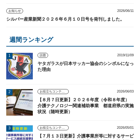
2026/06/11
お知らせ
シルバー産業新聞２０２６年６月１０日号を発刊しました。
週間ランキング
2019/11/09
話題
ヤタガラスが日本サッカー協会のシンボルになっ
た理由
2026/06/03
お役立ちコンテンツ
【８月７日更新】２０２６年度（令和８年度）
介護テクノロジー関連補助事業 都道府県の実施
状況（随時更新）
2026/05/01
お役立ちコンテンツ
【７月１３日更新】介護事業所等に対するサービ