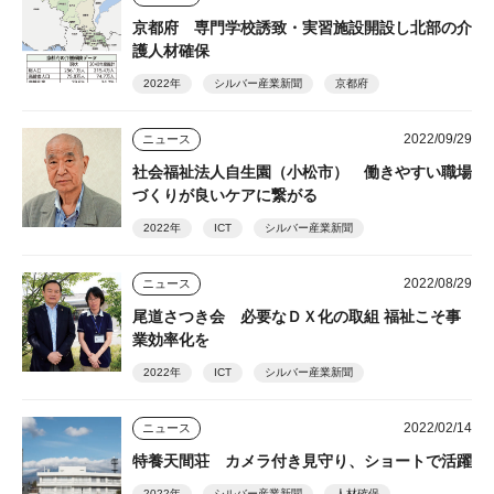
京都府 専門学校誘致・実習施設開設し北部の介
護人材確保
2022年
シルバー産業新聞
京都府
2022/09/29
ニュース
社会福祉法人自生園（小松市） 働きやすい職場
づくりが良いケアに繋がる
2022年
ICT
シルバー産業新聞
2022/08/29
ニュース
尾道さつき会 必要なＤＸ化の取組 福祉こそ事
業効率化を
2022年
ICT
シルバー産業新聞
2022/02/14
ニュース
特養天間荘 カメラ付き見守り、ショートで活躍
2022年
シルバー産業新聞
人材確保