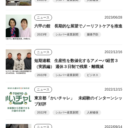
2023/06/28
ニュース
六甲の館 長期的な展望でノーリフトケアを推進
2023年
シルバー産業新聞
腰痛予防
2022/12/16
ニュース
短期連載 生産性を数値化するアメーバ経営３
（実践編） 週休３日制で残業・離職減
2022年
シルバー産業新聞
ビジネス
2022/12/15
ニュース
東京都「かいチャレ」 未経験のインターンシッ
プ好評
2022年
シルバー産業新聞
人材確保
2022/09/14
ニュース