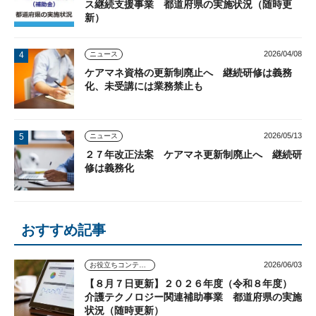
ス継続支援事業 都道府県の実施状況（随時更
新）
2026/04/08
ニュース
ケアマネ資格の更新制廃止へ 継続研修は義務
化、未受講には業務禁止も
2026/05/13
ニュース
２７年改正法案 ケアマネ更新制廃止へ 継続研
修は義務化
おすすめ記事
2026/06/03
お役立ちコンテンツ
【８月７日更新】２０２６年度（令和８年度）
介護テクノロジー関連補助事業 都道府県の実施
状況（随時更新）