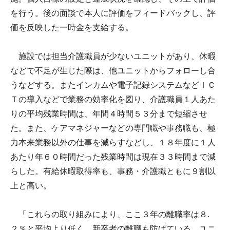
を行う。後の面談で本人に評価をフィードバックし、評
価を反映した一時金を支給する。
施設では担当介護職員が少ないユニットがあり、休暇
などで不足が生じた際は、他ユニットからフォローし合
うなどする。またインカムや電子記録システムなどＩＣ
Ｔの導入などで業務の効率化を図り、介護職員１人あた
りの平均残業時間は、年間４時間５３分まで短縮させ
た。また、ケアマネジャーなどの専門職や事務職も、極
力本来業務以外の仕事を減らすなどし、１８年度に１人
あたり年６０時間だった残業時間は現在３３時間まで減
らした。有給休暇取得率も、事務・介護職ともに９割以
上と高い。
「これらの取り組みにより、ここ３年の離職率は８.
２％と平均より低く、新卒者の離職も防げている。ユニ