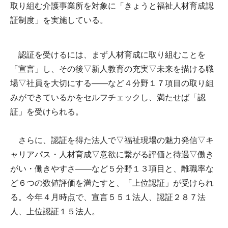
取り組む介護事業所を対象に「きょうと福祉人材育成認
証制度」を実施している。
認証を受けるには、まず人材育成に取り組むことを
「宣言」し、その後▽新人教育の充実▽未来を描ける職
場▽社員を大切にする――など４分野１７項目の取り組
みができているかをセルフチェックし、満たせば「認
証」を受けられる。
さらに、認証を得た法人で▽福祉現場の魅力発信▽キ
ャリアパス・人材育成▽意欲に繋がる評価と待遇▽働き
がい・働きやすさ――など５分野１３項目と、離職率な
ど６つの数値評価を満たすと、「上位認証」が受けられ
る。今年４月時点で、宣言５５１法人、認証２８７法
人、上位認証１５法人。