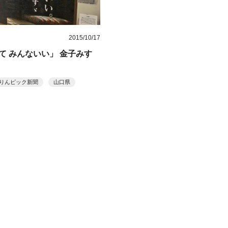
2015/10/17
て みんないい」 金子みすゞ
りんピック新聞
山口県