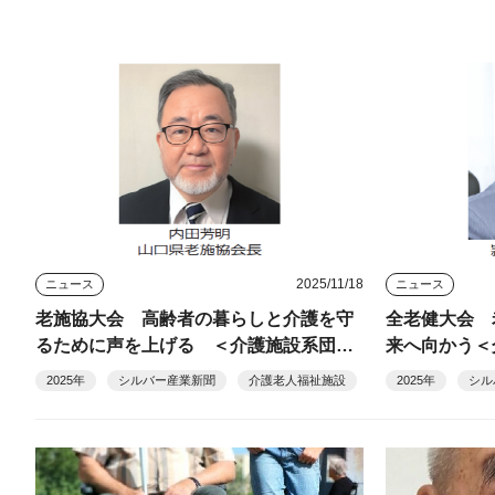
2025/11/18
ニュース
ニュース
老施協大会 高齢者の暮らしと介護を守
全老健大会 
るために声を上げる ＜介護施設系団体
来へ向かう＜
全国大会のみどころ＞
みどころ＞
2025年
シルバー産業新聞
介護老人福祉施設
2025年
シル