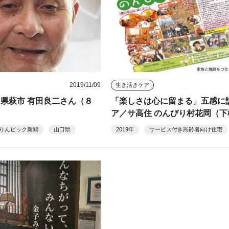
2019/11/09
生き活きケア
口県萩市 有田良二さん（８
「楽しさは心に留まる」五感に
ア／サ高住 のんびり村花岡（下
りんピック新聞
山口県
2019年
サービス付き高齢者向け住宅