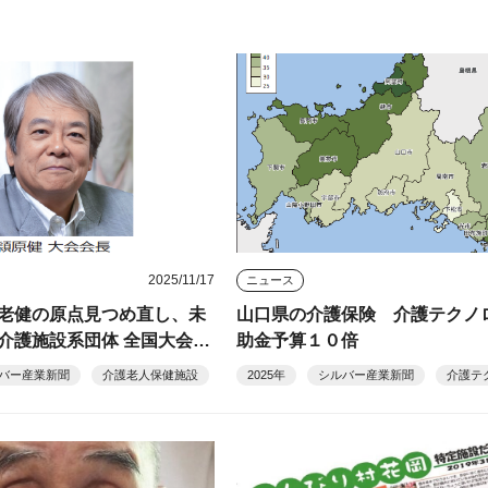
2025/11/17
ニュース
老健の原点見つめ直し、未
山口県の介護保険 介護テクノ
介護施設系団体 全国大会の
助金予算１０倍
バー産業新聞
介護老人保健施設
2025年
シルバー産業新聞
介護テ