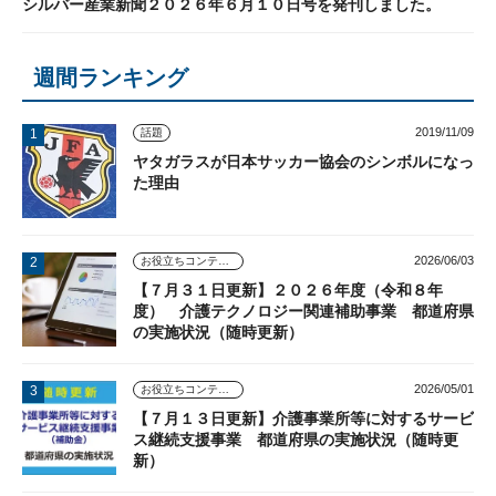
シルバー産業新聞２０２６年６月１０日号を発刊しました。
週間ランキング
2019/11/09
話題
ヤタガラスが日本サッカー協会のシンボルになっ
た理由
2026/06/03
お役立ちコンテンツ
【７月３１日更新】２０２６年度（令和８年
度） 介護テクノロジー関連補助事業 都道府県
の実施状況（随時更新）
2026/05/01
お役立ちコンテンツ
【７月１３日更新】介護事業所等に対するサービ
ス継続支援事業 都道府県の実施状況（随時更
新）