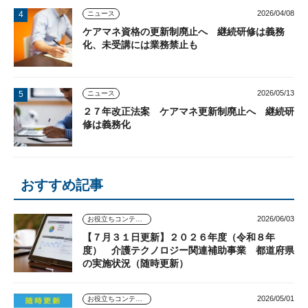
2026/04/08
ニュース
ケアマネ資格の更新制廃止へ 継続研修は義務
化、未受講には業務禁止も
2026/05/13
ニュース
２７年改正法案 ケアマネ更新制廃止へ 継続研
修は義務化
おすすめ記事
2026/06/03
お役立ちコンテンツ
【７月３１日更新】２０２６年度（令和８年
度） 介護テクノロジー関連補助事業 都道府県
の実施状況（随時更新）
2026/05/01
お役立ちコンテンツ