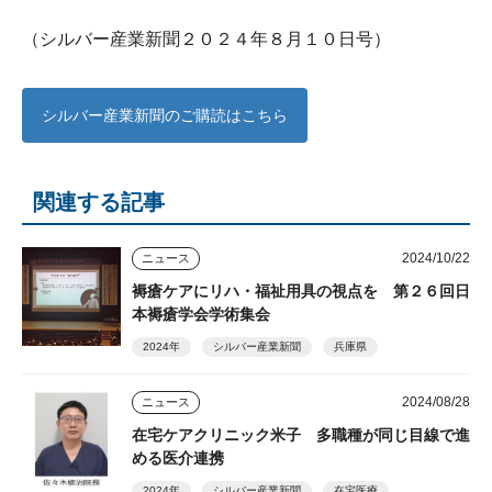
（シルバー産業新聞２０２４年８月１０日号）
シルバー産業新聞のご購読はこちら
関連する記事
2024/10/22
ニュース
褥瘡ケアにリハ・福祉用具の視点を 第２６回日
本褥瘡学会学術集会
2024年
シルバー産業新聞
兵庫県
2024/08/28
ニュース
在宅ケアクリニック米子 多職種が同じ目線で進
める医介連携
2024年
シルバー産業新聞
在宅医療