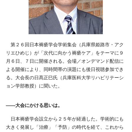
第２６回日本褥瘡学会学術集会（兵庫県姫路市・アク
リエひめじ）が「次代に向かう褥瘡ケア」をテーマに９
月６日、７日に開催される。会場／オンデマンド配信に
よる開催により、同時間帯の演題にも後日視聴参加でき
る。大会長の日髙正巳氏（兵庫医科大学リハビリテーシ
ョン学部教授）に聞いた。
――大会にかける思いは。
日本褥瘡学会設立から２５年が経過した。学術的にも
大きく発展し「治療」「予防」の時代を経て、これから