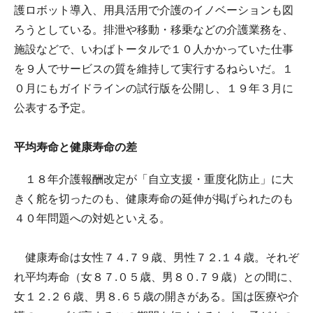
護ロボット導入、用具活用で介護のイノベーションも図
ろうとしている。排泄や移動・移乗などの介護業務を、
施設などで、いわばトータルで１０人かかっていた仕事
を９人でサービスの質を維持して実行するねらいだ。１
０月にもガイドラインの試行版を公開し、１９年３月に
公表する予定。
平均寿命と健康寿命の差
１８年介護報酬改定が「自立支援・重度化防止」に大
きく舵を切ったのも、健康寿命の延伸が掲げられたのも
４０年問題への対処といえる。
健康寿命は女性７４.７９歳、男性７２.１４歳。それぞ
れ平均寿命（女８７.０５歳、男８０.７９歳）との間に、
女１２.２６歳、男８.６５歳の開きがある。国は医療や介