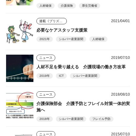
人材確保
介護保険
厚生労働省
2021/04/01
連載《プリズム》
必要なケアスタッフ支援策
2021年
シルバー産業新聞
人材確保
2019/07/10
ニュース
人材不足を乗り越える 介護現場の働き方改革
2019年
ICT
シルバー産業新聞
2018/08/10
ニュース
介護保険部会 介護予防とフレイル対策一体的実
施へ
2018年
シルバー産業新聞
フレイル予防
2015/07/10
ニュース