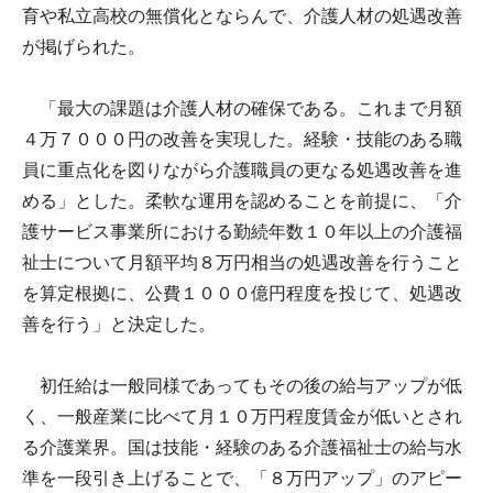
育や私立高校の無償化とならんで、介護人材の処遇改善
が掲げられた。
「最大の課題は介護人材の確保である。これまで月額
４万７０００円の改善を実現した。経験・技能のある職
員に重点化を図りながら介護職員の更なる処遇改善を進
める」とした。柔軟な運用を認めることを前提に、「介
護サービス事業所における勤続年数１０年以上の介護福
祉士について月額平均８万円相当の処遇改善を行うこと
を算定根拠に、公費１０００億円程度を投じて、処遇改
善を行う」と決定した。
初任給は一般同様であってもその後の給与アップが低
く、一般産業に比べて月１０万円程度賃金が低いとされ
る介護業界。国は技能・経験のある介護福祉士の給与水
準を一段引き上げることで、「８万円アップ」のアピー