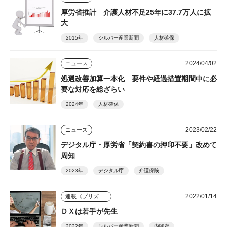
厚労省推計 介護人材不足25年に37.7万人に拡
大
2015年
シルバー産業新聞
人材確保
2024/04/02
ニュース
処遇改善加算一本化 要件や経過措置期間中に必
要な対応を総ざらい
2024年
人材確保
2023/02/22
ニュース
デジタル庁・厚労省「契約書の押印不要」改めて
周知
2023年
デジタル庁
介護保険
2022/01/14
連載《プリズム》
ＤＸは若手が先生
2022年
シルバー産業新聞
内閣府