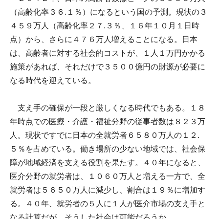
（高齢化率３６.１％）になるという国の予測。現状の３
４５９万人（高齢化率２７.３％、１６年１０月１日時
点）から、さらに４７６万人増えることになる。日本
は、高齢者に対する社会的コストが、１人１万円かかる
施策があれば、それだけで３５００億円の財源が必要に
なる時代を迎えている。
支え手の確保が一段と厳しくなる時代でもある。１８
年時点での医療・介護・福祉分野の従事者数は８２３万
人。現状ですでに日本の全就労者６５８０万人の１２.
５％を占めている。働き場所の少ない地域では、社会保
障が地域経済を支える役割を果たす。４０年になると、
医介分野の就労者は、１０６０万人と増える一方で、全
就労者は５６５０万人に減少し、割合は１９％に増加す
る。４０年、就労者の５人に１人が医介市場の支え手と
なる計算だが、そうした社会は可能だろうか。