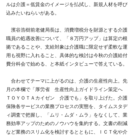
ルは介護＝低賃金のイメージを払拭し、新規人材を呼び
込みたいねらいがある。
濱谷浩樹前老健局長は、消費増税分を財源とする介護
職員の処遇改善について、「８万円アップ」は算定の根
拠であることや、支給対象は介護職に限定せず柔軟な運
用も視野に入れること、具体的な検討は今秋の介護給付
費分科会で始める、と本紙インタビューで答えている。
合わせてテーマに上がるのは、介護の生産性向上。先
月の本欄で「厚労省 生産性向上ガイドライン策定へ
ＴＯＹＯＴＡカイゼン 介護でも」を取り上げた。介護
保険各サービスの業務プロセスの実態を、タイムスタデ
ィ調査で把握し、「ムリ・ムダ・ムラ」をなくして、業
務効率アップのためのノウハウを集約する。文書の削減
など業務のスリム化を検討するとともに、ＩＣＴ化や介