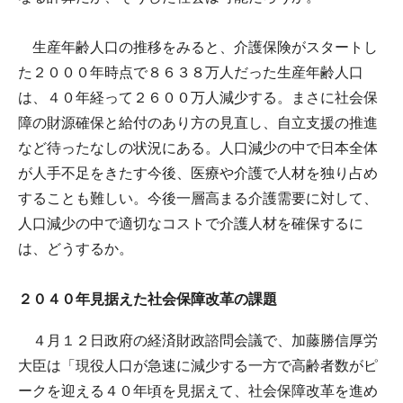
生産年齢人口の推移をみると、介護保険がスタートし
た２０００年時点で８６３８万人だった生産年齢人口
は、４０年経って２６００万人減少する。まさに社会保
障の財源確保と給付のあり方の見直し、自立支援の推進
など待ったなしの状況にある。人口減少の中で日本全体
が人手不足をきたす今後、医療や介護で人材を独り占め
することも難しい。今後一層高まる介護需要に対して、
人口減少の中で適切なコストで介護人材を確保するに
は、どうするか。
２０４０年見据えた社会保障改革の課題
４月１２日政府の経済財政諮問会議で、加藤勝信厚労
大臣は「現役人口が急速に減少する一方で高齢者数がピ
ークを迎える４０年頃を見据えて、社会保障改革を進め