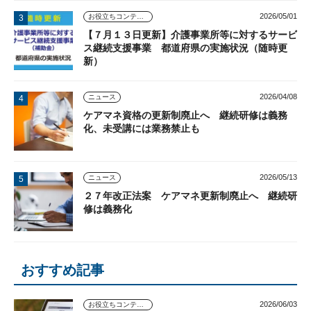
2026/05/01
お役立ちコンテンツ
【７月１３日更新】介護事業所等に対するサービ
ス継続支援事業 都道府県の実施状況（随時更
新）
2026/04/08
ニュース
ケアマネ資格の更新制廃止へ 継続研修は義務
化、未受講には業務禁止も
2026/05/13
ニュース
２７年改正法案 ケアマネ更新制廃止へ 継続研
修は義務化
おすすめ記事
2026/06/03
お役立ちコンテンツ