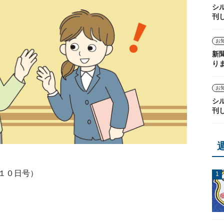
シ
刊
お
新
り
お
シ
刊
１０日号）