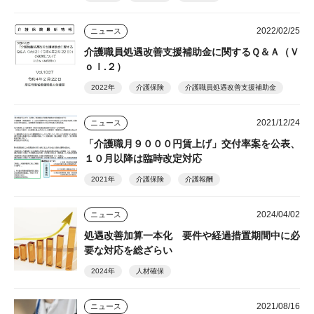
2022/02/25
ニュース
介護職員処遇改善支援補助金に関するＱ＆Ａ（Ｖ
ｏｌ.２）
2022年
介護保険
介護職員処遇改善支援補助金
2021/12/24
ニュース
「介護職月９０００円賃上げ」交付率案を公表、
１０月以降は臨時改定対応
2021年
介護保険
介護報酬
2024/04/02
ニュース
処遇改善加算一本化 要件や経過措置期間中に必
要な対応を総ざらい
2024年
人材確保
2021/08/16
ニュース