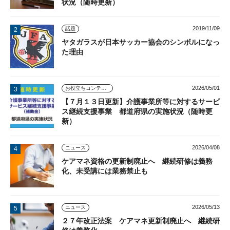
状況（随時更新）
2019/11/09
話題
ヤタガラスが日本サッカー協会のシンボルになっ
た理由
2026/05/01
お役立ちコンテンツ
【７月１３日更新】介護事業所等に対するサービ
ス継続支援事業 都道府県の実施状況（随時更
新）
2026/04/08
ニュース
ケアマネ資格の更新制廃止へ 継続研修は義務
化、未受講には業務禁止も
2026/05/13
ニュース
２７年改正法案 ケアマネ更新制廃止へ 継続研