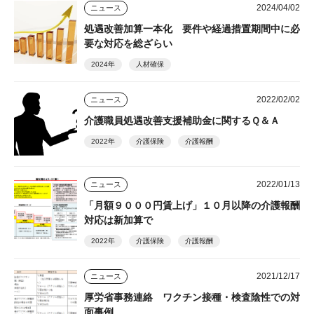
2024/04/02
ニュース
処遇改善加算一本化 要件や経過措置期間中に必
要な対応を総ざらい
2024年
人材確保
2022/02/02
ニュース
介護職員処遇改善支援補助金に関するＱ＆Ａ
2022年
介護保険
介護報酬
2022/01/13
ニュース
「月額９０００円賃上げ」１０月以降の介護報酬
対応は新加算で
2022年
介護保険
介護報酬
2021/12/17
ニュース
厚労省事務連絡 ワクチン接種・検査陰性での対
面事例