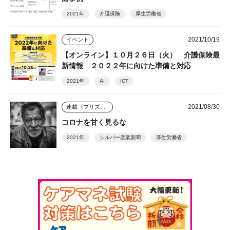
2021年
介護保険
厚生労働省
2021/10/19
イベント
【オンライン】１０月２６日（火） 介護保険最
新情報 ２０２２年に向けた準備と対応
2021年
AI
ICT
2021/08/30
連載《プリズム》
コロナを甘く見るな
2021年
シルバー産業新聞
厚生労働省