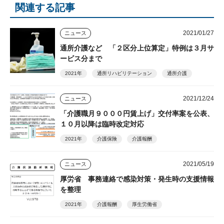
関連する記事
2021/01/27
ニュース
通所介護など 「２区分上位算定」特例は３月サ
ービス分まで
2021年
通所リハビリテーション
通所介護
2021/12/24
ニュース
「介護職月９０００円賃上げ」交付率案を公表、
１０月以降は臨時改定対応
2021年
介護保険
介護報酬
2021/05/19
ニュース
厚労省 事務連絡で感染対策・発生時の支援情報
を整理
2021年
介護報酬
厚生労働省