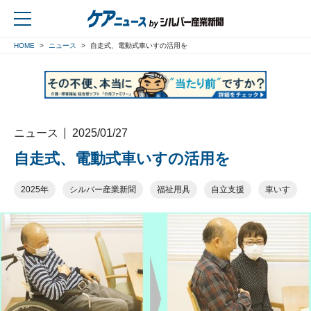
HOME
ニュース
自走式、電動式車いすの活用を
戻る
ニュース
2025/01/27
自走式、電動式車いすの活用を
2025年
シルバー産業新聞
福祉用具
自立支援
車いす