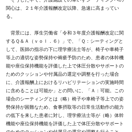
関心は、２１年介護報酬改定以降、急速に高まってい
る。
背景には、厚生労働省「令和３年度介護報酬改定に関
するＱ＆Ａ（ｖｏｌ．６）」で、「Ｑ：シーティングと
して、医師の指示の下に理学療法士等が、椅子や車椅子
等上の適切な姿勢保持や褥瘡予防のため、患者の体幹機
能や座位保持機能を評価した上で体圧分散やサポートの
ためのクッションや付属品の選定や調整を行った場合
に、介護報酬上におけるリハビリテーションの実施時間
に含めることは可能か」との問いに、「Ａ：可能。この
場合のシーティングとは（略）椅子や車椅子等上での姿
勢保持が困難なため、食事摂取等の日常生活動作の能力
の低下を来した患者に対し、理学療法士等が（略）体幹
機能や座位保持機能を評価した上で体圧分散やサポート
のためのクッションや付属品の選定や調整を行うこと。