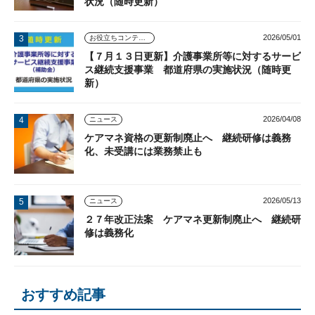
状況（随時更新）
2026/05/01
お役立ちコンテンツ
【７月１３日更新】介護事業所等に対するサービ
ス継続支援事業 都道府県の実施状況（随時更
新）
2026/04/08
ニュース
ケアマネ資格の更新制廃止へ 継続研修は義務
化、未受講には業務禁止も
2026/05/13
ニュース
２７年改正法案 ケアマネ更新制廃止へ 継続研
修は義務化
おすすめ記事