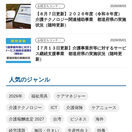
2026/06/03
お役立ちコンテンツ
【８月７日更新】２０２６年度（令和８年度）
介護テクノロジー関連補助事業 都道府県の実施
状況（随時更新）
2026/05/01
お役立ちコンテンツ
【７月１３日更新】介護事業所等に対するサービ
ス継続支援事業 都道府県の実施状況（随時更
新）
人気のジャンル
2026年
福祉用具
ケアマネジャー
介護テクノロジー
ICT
介護保険
ケアニュース
介護報酬改定 2027
台湾
ビジネス
海外
経営課題
施設・住まい
生産性向上
特養