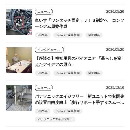
2026/05/26
ニュース
車いす「ワンタッチ固定」ＪＩＳ制定へ コンソ
ーシアム原案作成
2026年
シルバー産業新聞
福祉用具
2026/05/20
インタビュー・座談会
【座談会】福祉用具のパイオニア 「暮らしを変
えたアイデアの原点」
2025年
シルバー産業新聞
福祉用具
2025/12/16
ニュース
パナソニックエイジフリー 新ユニットで玄関先
の設置自由度向上「歩行サポート手すりスムーデ
ィ」
2025年
シルバー産業新聞
パナソニックエイジフリー