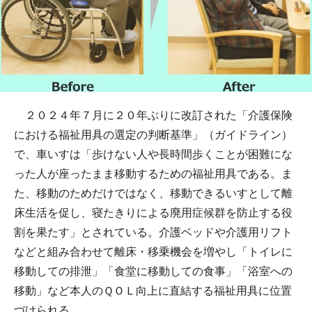
２０２４年７月に２０年ぶりに改訂された「介護保険
における福祉用具の選定の判断基準」（ガイドライン）
で、車いすは「歩けない人や長時間歩くことが困難にな
った人が座ったまま移動するための福祉用具である。ま
た、移動のためだけではなく、移動できるいすとして離
床生活を促し、寝たきりによる廃用症候群を防止する役
割を果たす」とされている。介護ベッドや介護用リフト
などと組み合わせて離床・移乗機会を増やし「トイレに
移動しての排泄」「食堂に移動しての食事」「浴室への
移動」など本人のＱＯＬ向上に直結する福祉用具に位置
づけられる。