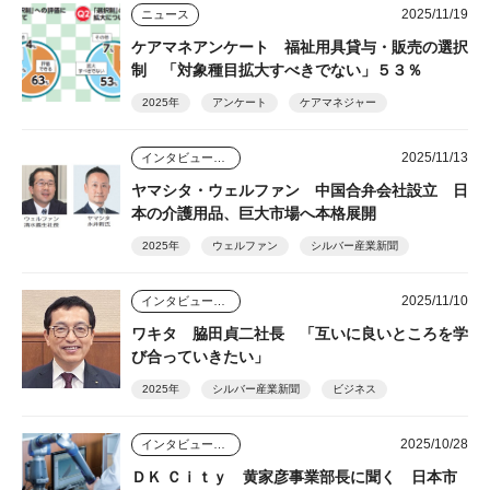
2025/11/19
ニュース
ケアマネアンケート 福祉用具貸与・販売の選択
制 「対象種目拡大すべきでない」５３％
2025年
アンケート
ケアマネジャー
2025/11/13
インタビュー・座談会
ヤマシタ・ウェルファン 中国合弁会社設立 日
本の介護用品、巨大市場へ本格展開
2025年
ウェルファン
シルバー産業新聞
2025/11/10
インタビュー・座談会
ワキタ 脇田貞二社長 「互いに良いところを学
び合っていきたい」
2025年
シルバー産業新聞
ビジネス
2025/10/28
インタビュー・座談会
ＤＫ Ｃｉｔｙ 黄家彦事業部長に聞く 日本市