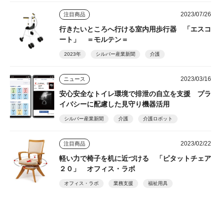
2023/07/26
注目商品
行きたいところへ行ける室内用歩行器 「エスコ
ート」 ＝モルテン＝
2023年
シルバー産業新聞
介護
2023/03/16
ニュース
安心安全なトイレ環境で排泄の自立を支援 プラ
イバシーに配慮した見守り機器活用
シルバー産業新聞
介護
介護ロボット
2023/02/22
注目商品
軽い力で椅子を机に近づける 「ピタットチェア
２０」 オフィス・ラボ
オフィス・ラボ
業務支援
福祉用具