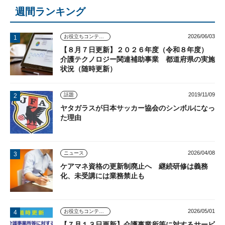
週間ランキング
2026/06/03
お役立ちコンテンツ
【８月７日更新】２０２６年度（令和８年度）
介護テクノロジー関連補助事業 都道府県の実施
状況（随時更新）
2019/11/09
話題
ヤタガラスが日本サッカー協会のシンボルになっ
た理由
2026/04/08
ニュース
ケアマネ資格の更新制廃止へ 継続研修は義務
化、未受講には業務禁止も
2026/05/01
お役立ちコンテンツ
【７月１３日更新】介護事業所等に対するサービ