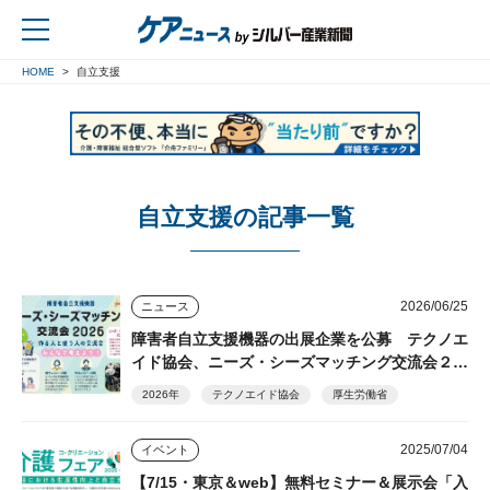
HOME
自立支援
戻る
自立支援の記事一覧
2026/06/25
ニュース
障害者自立支援機器の出展企業を公募 テクノエ
イド協会、ニーズ・シーズマッチング交流会２０
２６
2026年
テクノエイド協会
厚生労働省
2025/07/04
イベント
【7/15・東京＆web】無料セミナー＆展示会「入