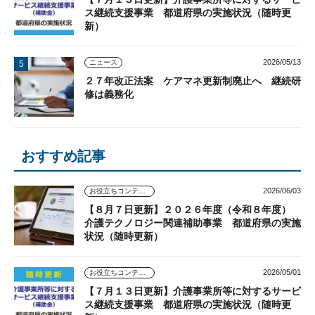
ス継続支援事業 都道府県の実施状況（随時更
新）
2026/05/13
ニュース
２７年改正法案 ケアマネ更新制廃止へ 継続研
修は義務化
おすすめ記事
2026/06/03
お役立ちコンテンツ
【８月７日更新】２０２６年度（令和８年度）
介護テクノロジー関連補助事業 都道府県の実施
状況（随時更新）
2026/05/01
お役立ちコンテンツ
【７月１３日更新】介護事業所等に対するサービ
ス継続支援事業 都道府県の実施状況（随時更