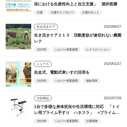
浴における生産性向上と自立支援」 酒井医療
介護
介護テクノロジー
介護ロボット
2025/06/27
生き活きケア
生き活きケア２１３ 活動意欲が途切れない農園
レク
2025年
シルバー産業新聞
レクリエーション
2025/01/27
ニュース
自走式、電動式車いすの活用を
2025年
シルバー産業新聞
福祉用具
2023/07/28
注目商品
1台で多様な身体状況や生活環境に対応 「トイ
レ用プライム手すり ハネスラ」 =プライムケ
アグループ=
2023年
シルバー産業新聞
介護保険