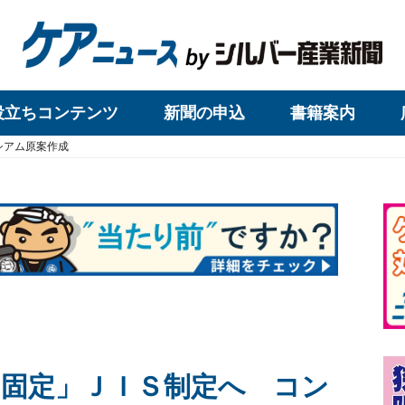
役立ちコンテンツ
新聞の申込
書籍案内
シアム原案作成
固定」ＪＩＳ制定へ コン