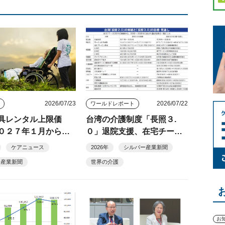
2026/07/23
2026/07/22
ス
ワールドレポート
具レンタル上限価
台湾の介護制度「長照３.
０２７年１月から新
０」退院支援、在宅チーム
６機種に適用 特殊
医療、スマート福祉用具貸
ケアニュース
2026年
シルバー産業新聞
車いす・歩行器など
与を一体で推進
ー産業新聞
世界の介護
お