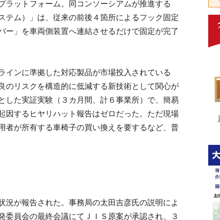
プラットフォーム。同コンソーシアムが推進する
ステム）」は、従来の前後４箇所によるフック固定
バー」を車両側装置へ連結させるだけで固定が完了
ラインに準拠した対応製品が市場投入されている
良のリスクを構造的に低減する新技術として関心が
とした実証実験（３カ月間、計６事業所）で、簡易
起因するヒヤリハット報告はゼロだった。ただ現場
用者が所有する車椅子の買い換えを要するなど、普
状況が報告された。事務局の太田吉彦氏の説明によ
発委員会の最終会議にてＪＩＳ原案が承認され、３