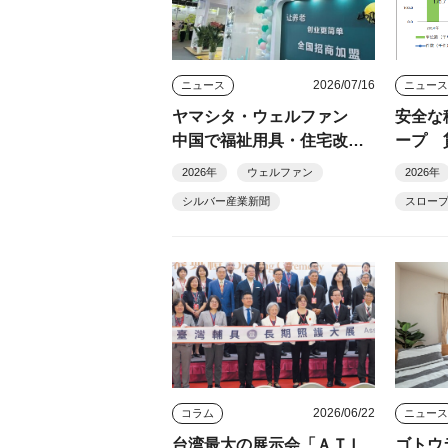
2026/07/16
ニュース
ニュー
ヤマシタ・ウェルファン
安全な
中国で福祉用具・住宅改修
ープ 
ＦＣ展開へ
８倍
2026年
ウェルファン
2026年
シルバー産業新聞
スロー
2026/06/22
コラム
ニュー
台湾最大の展示会「ＡＴＬ
ゴトウ