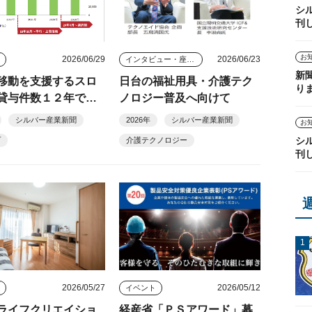
シ
刊
お
2026/06/29
2026/06/23
ス
インタビュー・座談会
新
移動を支援するスロ
日台の福祉用具・介護テク
り
貸与件数１２年で２.
ノロジー普及へ向けて
シルバー産業新聞
2026年
シルバー産業新聞
お
シ
プ
介護テクノロジー
刊
2026/05/27
2026/05/12
ス
イベント
ライフクリエイショ
経産省「ＰＳアワード」募