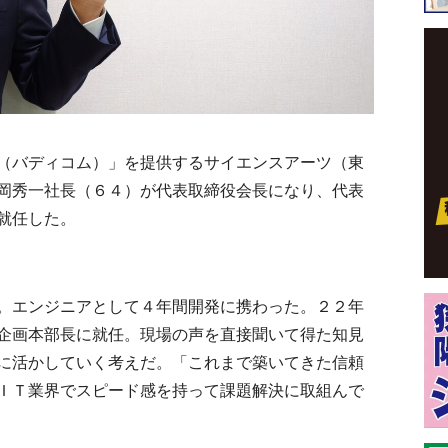
（バディコム）」を提供するサイエンスアーツ（東
岡秀一社長（６４）が代表取締役会長になり、代表
就任した。
エンジニアとして４年間開発に携わった。２２年
企画本部長に就任。現場の声を直接聞いて得た知見
に活かしていく考えだ。「これまで築いてきた信頼
ＩＴ業界でスピード感を持って課題解決に取組んで