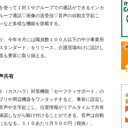
を使って１対１やグループでの通話ができるインカ
ループ通話▽画像の送受信▽音声の自動文字起こ
―など多様な機能を搭載する。
り、今年８月には職員数１００人以下の中小事業所
スタンダード」をリリース。介護現場向けに設計し
器も豊富に取り揃える。
声共有
（カスハラ）対策機能「セーフティサポート」の
プリや周辺機器をワンタッチすると、事前に設定し
音声や文字起こし、位置情報がリアルタイムで共有
確認しながら駆け付けることができる。音声は自動
にもなる。１ＩＤあたり月５００円（税抜）。