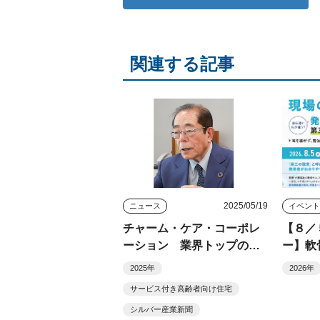
関連する記事
2025/05/19
ニュース
イベン
チャーム・ケア・コーポレ
【８／
ーション 業界トップの給
ー】軟
与、評価方法で「質の高い
現場
2025年
2026年
サービス」定着へ
「第三
サービス付き高齢者向け住宅
発見者
シルバー産業新聞