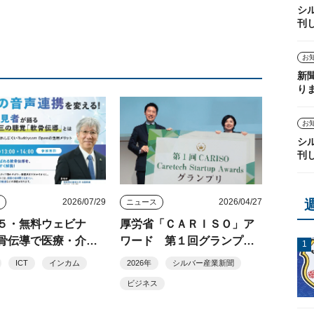
シ
刊
お
新
り
お
シ
刊
2026/07/29
2026/04/27
ト
ニュース
５・無料ウェビナ
厚労省「ＣＡＲＩＳＯ」ア
骨伝導で医療・介護
ワード 第１回グランプリ
の音声連携を改善
にａｂａ
ICT
インカム
2026年
シルバー産業新聞
の聴覚」軟骨伝導の
ビジネス
・細井裕司氏が解説