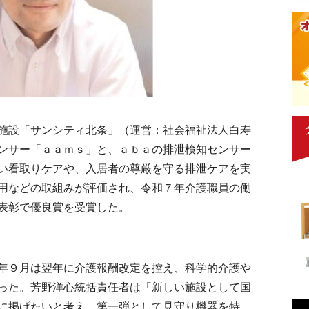
施設「サンシティ北条」（運営：社会福祉法人白寿
ンサー「ａａｍｓ」と、ａｂａの排泄検知センサー
い看取りケアや、入居者の尊厳を守る排泄ケアを実
用などの取組みが評価され、令和７年介護職員の働
表彰で優良賞を受賞した。
年９月は翌年に介護報酬改定を控え、科学的介護や
った。芳野洋心統括責任者は「新しい施設として国
に掲げたいと考え、第一弾として見守り機器を特