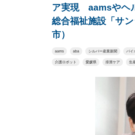
ア実現 aamsや
総合福祉施設「サン
市）
aams
aba
シルバー産業新聞
バイ
介護ロボット
愛媛県
排泄ケア
生