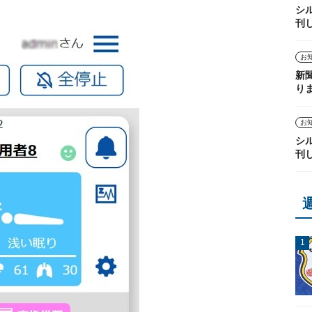
シ
刊
お
新
り
お
シ
刊