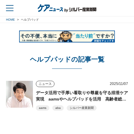
HOME
ヘルプパッド
戻る
ヘルプパッドの記事一覧
2025/11/07
ニュース
データ活用で手厚い看取りや尊厳を守る排泄ケア
実現 aamsやヘルプパッドを活用 高齢者総合
福祉施設「サンシティ北条」（愛媛県松山市）
aams
aba
シルバー産業新聞