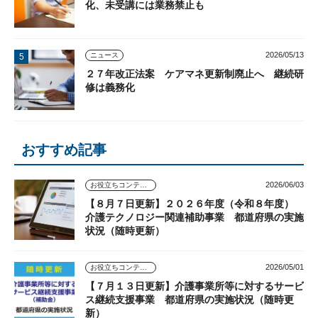
化、未受講には業務禁止も
2026/05/13
ニュース
２７年改正法案 ケアマネ更新制廃止へ 継続研
修は義務化
おすすめ記事
2026/06/03
お役立ちコンテンツ
【８月７日更新】２０２６年度（令和８年度）
介護テクノロジー関連補助事業 都道府県の実施
状況（随時更新）
2026/05/01
お役立ちコンテンツ
【７月１３日更新】介護事業所等に対するサービ
ス継続支援事業 都道府県の実施状況（随時更
新）