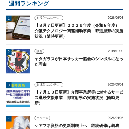
週間ランキング
2026/06/03
お役立ちコンテンツ
【８月７日更新】２０２６年度（令和８年度）
介護テクノロジー関連補助事業 都道府県の実施
状況（随時更新）
2019/11/09
話題
ヤタガラスが日本サッカー協会のシンボルになっ
た理由
2026/05/01
お役立ちコンテンツ
【７月１３日更新】介護事業所等に対するサービ
ス継続支援事業 都道府県の実施状況（随時更
新）
2026/04/08
ニュース
ケアマネ資格の更新制廃止へ 継続研修は義務