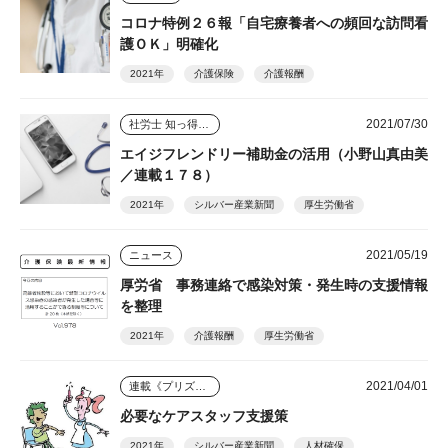
コロナ特例２６報「自宅療養者への頻回な訪問看
護ＯＫ」明確化
2021年
介護保険
介護報酬
2021/07/30
社労士 知っ得情報
エイジフレンドリー補助金の活用（小野山真由美
／連載１７８）
2021年
シルバー産業新聞
厚生労働省
2021/05/19
ニュース
厚労省 事務連絡で感染対策・発生時の支援情報
を整理
2021年
介護報酬
厚生労働省
2021/04/01
連載《プリズム》
必要なケアスタッフ支援策
2021年
シルバー産業新聞
人材確保