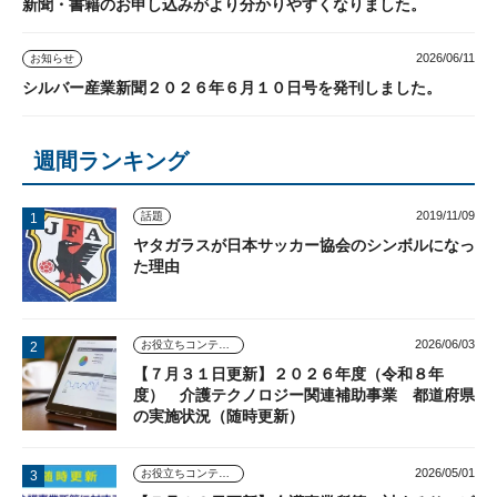
新聞・書籍のお申し込みがより分かりやすくなりました。
2026/06/11
お知らせ
シルバー産業新聞２０２６年６月１０日号を発刊しました。
週間ランキング
2019/11/09
話題
ヤタガラスが日本サッカー協会のシンボルになっ
た理由
2026/06/03
お役立ちコンテンツ
【７月３１日更新】２０２６年度（令和８年
度） 介護テクノロジー関連補助事業 都道府県
の実施状況（随時更新）
2026/05/01
お役立ちコンテンツ