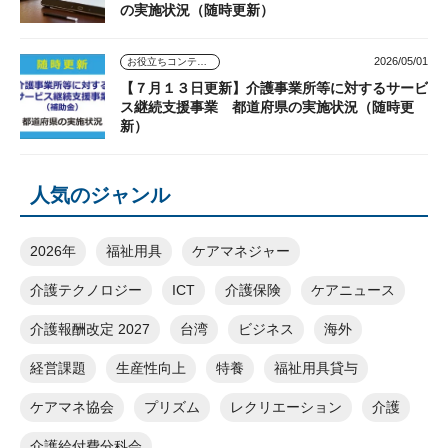
の実施状況（随時更新）
2026/05/01
お役立ちコンテンツ
【７月１３日更新】介護事業所等に対するサービ
ス継続支援事業 都道府県の実施状況（随時更
新）
人気のジャンル
2026年
福祉用具
ケアマネジャー
介護テクノロジー
ICT
介護保険
ケアニュース
介護報酬改定 2027
台湾
ビジネス
海外
経営課題
生産性向上
特養
福祉用具貸与
ケアマネ協会
プリズム
レクリエーション
介護
介護給付費分科会