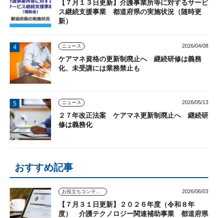
【７月１３日更新】介護事業所等に対するサービ
ス継続支援事業 都道府県の実施状況（随時更
新）
2026/04/08
ニュース
ケアマネ資格の更新制廃止へ 継続研修は義務
化、未受講には業務禁止も
2026/05/13
ニュース
２７年改正法案 ケアマネ更新制廃止へ 継続研
修は義務化
おすすめ記事
2026/06/03
お役立ちコンテンツ
【７月３１日更新】２０２６年度（令和８年
度） 介護テクノロジー関連補助事業 都道府県