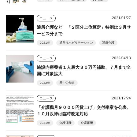
2021/01/27
ニュース
通所介護など 「２区分上位算定」特例は３月サ
ービス分まで
2021年
通所リハビリテーション
通所介護
2022/04/13
ニュース
施設内療養者１人最大３０万円補助、７月まで全
国に対象拡大
2022年
厚生労働省
2021/12/24
ニュース
「介護職月９０００円賃上げ」交付率案を公表、
１０月以降は臨時改定対応
2021年
介護保険
介護報酬