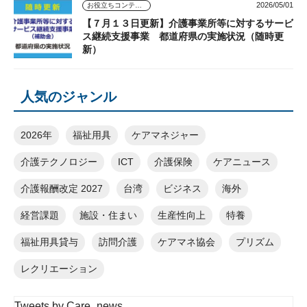
2026/05/01
お役立ちコンテンツ
【７月１３日更新】介護事業所等に対するサービ
ス継続支援事業 都道府県の実施状況（随時更
新）
人気のジャンル
2026年
福祉用具
ケアマネジャー
介護テクノロジー
ICT
介護保険
ケアニュース
介護報酬改定 2027
台湾
ビジネス
海外
経営課題
施設・住まい
生産性向上
特養
福祉用具貸与
訪問介護
ケアマネ協会
プリズム
レクリエーション
Tweets by Care_news