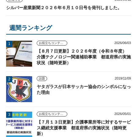
シルバー産業新聞２０２６年６月１０日号を発刊しました。
週間ランキング
2026/06/03
お役立ちコンテンツ
【８月７日更新】２０２６年度（令和８年度）
介護テクノロジー関連補助事業 都道府県の実施
状況（随時更新）
2019/11/09
話題
ヤタガラスが日本サッカー協会のシンボルになっ
た理由
2026/05/01
お役立ちコンテンツ
【７月１３日更新】介護事業所等に対するサービ
ス継続支援事業 都道府県の実施状況（随時更
新）