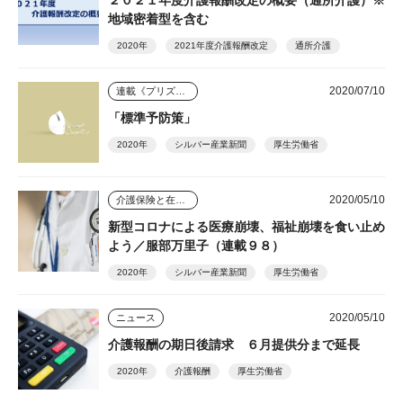
地域密着型を含む
2020年
2021年度介護報酬改定
通所介護
2020/07/10
連載《プリズム》
「標準予防策」
2020年
シルバー産業新聞
厚生労働省
2020/05/10
介護保険と在宅介護のゆくえ
新型コロナによる医療崩壊、福祉崩壊を食い止め
よう／服部万里子（連載９８）
2020年
シルバー産業新聞
厚生労働省
2020/05/10
ニュース
介護報酬の期日後請求 ６月提供分まで延長
2020年
介護報酬
厚生労働省