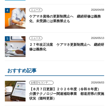
2026/04/08
ニュース
ケアマネ資格の更新制廃止へ 継続研修は義務
化、未受講には業務禁止も
2026/05/13
ニュース
２７年改正法案 ケアマネ更新制廃止へ 継続研
修は義務化
おすすめ記事
2026/06/03
お役立ちコンテンツ
【８月７日更新】２０２６年度（令和８年度）
介護テクノロジー関連補助事業 都道府県の実施
状況（随時更新）