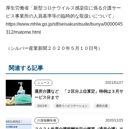
厚生労働省「新型コロナウイルス感染症に係る介護サー
ビス事業所の人員基準等の臨時的な取扱いについて」
https://www.mhlw.go.jp/stf/seisakunitsuite/bunya/0000045
312/matome.html
（シルバー産業新聞２０２０年５月１０日号）
関連する記事
2021/01/27
ニュース
通所介護など 「２区分上位算定」特例は３月サ
ービス分まで
2021年
通所リハビリテーション
通所介護
2020/12/25
介護報酬単価
２０２１年度介護報酬改定の概要（通所介護）※