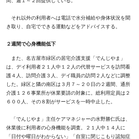
間、週１～２回提供している。
それ以外の利用者へは電話で水分補給や身体状況を聞
き取り、自宅でできる運動などをアドバイスする。
２週間で心身機能低下
また、名古屋市緑区の居宅介護支援「でんじやま」
は、デイ利用者２１人中１２人の代替サービスを訪問看
護４人、訪問介護３人、デイ職員の訪問２人などに調整
した。緑区と隣の南区は３月７～２０日の２週間、通所
介護１２６事業所が休業要請の対象に。総利用定員は２
６００人、その８割がサービスを一時中止した。
「でんじやま」主任ケアマネジャーの水野勝仁氏は、
休業後に利用者の心身機能を調査。２１人中１４人に
「日付や曜日がわからない」「自室に閉じこもり認知症