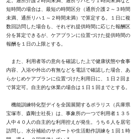
定。通所介護２時間未満、通所リハビリ１時間未満など
短時間の場合は、最短の時間区分（通所介護２～３時間
未満、通所リハ１～２時間未満）で算定する。１日に複
数回訪問した場合も、それぞれ提供時間に応じた報酬区
分を算定できるが、ケアプランに位置づけた提供時間の
報酬を１日の上限とする。
また、利用者等の意向を確認した上で健康状態や食事
内容、入浴や外出の有無などを電話で確認した場合、あ
らかじめケアプランに位置づけた利用日に、１日２回ま
で算定可。自主的な休業の場合は１日１回までとする。
機能訓練特化型デイを全国展開するポラリス（兵庫県
宝塚市、森剛士社長）は、事象所の一つで利用者１３５
人中４０人の自主的な利用控えが発生。うち６人を居宅
訪問し、水分補給のサポートや生活動作訓練を１回１時