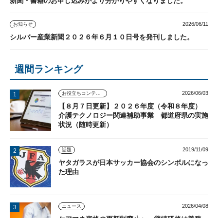
新聞・書籍のお申し込みがより分かりやすくなりました。
2026/06/11
お知らせ
シルバー産業新聞２０２６年６月１０日号を発刊しました。
週間ランキング
2026/06/03
お役立ちコンテンツ
【８月７日更新】２０２６年度（令和８年度）
介護テクノロジー関連補助事業 都道府県の実施
状況（随時更新）
2019/11/09
話題
ヤタガラスが日本サッカー協会のシンボルになっ
た理由
2026/04/08
ニュース