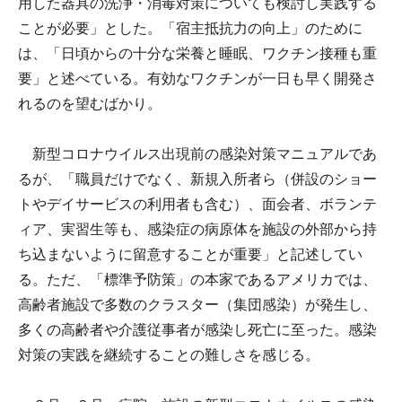
用した器具の洗浄・消毒対策についても検討し実践する
ことが必要」とした。「宿主抵抗力の向上」のために
は、「日頃からの十分な栄養と睡眠、ワクチン接種も重
要」と述べている。有効なワクチンが一日も早く開発さ
れるのを望むばかり。
新型コロナウイルス出現前の感染対策マニュアルであ
るが、「職員だけでなく、新規入所者ら（併設のショー
トやデイサービスの利用者も含む）、面会者、ボランテ
ィア、実習生等も、感染症の病原体を施設の外部から持
ち込まないように留意することが重要」と記述してい
る。ただ、「標準予防策」の本家であるアメリカでは、
高齢者施設で多数のクラスター（集団感染）が発生し、
多くの高齢者や介護従事者が感染し死亡に至った。感染
対策の実践を継続することの難しさを感じる。