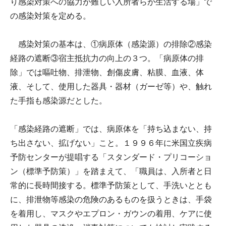
り感染対策への協力が難しい入所者らが生活する場」で
の感染対策を定める。
感染対策の基本は、①病原体（感染源）の排除②感染
経路の遮断③宿主抵抗力の向上の３つ。「病原体の排
除」では嘔吐物、排泄物、創傷皮膚、粘膜、血液、体
液、そして、使用した器具・器材（ガーゼ等）や、触れ
た手指も感染源だとした。
「感染経路の遮断」では、病原体を「持ち込まない、持
ち出さない、拡げない」こと。１９９６年に米国立疾病
予防センターが提唱する「スタンダード・プリコーショ
ン（標準予防策）」を踏まえて、「職員は、入所者と日
常的に長時間接する。標準予防策として、手洗いととも
に、排泄物等感染の危険のあるものを扱うときは、手袋
を着用し、マスクやエプロン・ガウンの着用、ケアに使