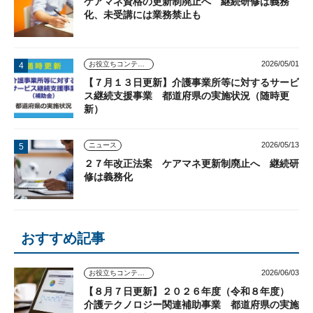
ケアマネ資格の更新制廃止へ 継続研修は義務
化、未受講には業務禁止も
2026/05/01
お役立ちコンテンツ
【７月１３日更新】介護事業所等に対するサービ
ス継続支援事業 都道府県の実施状況（随時更
新）
2026/05/13
ニュース
２７年改正法案 ケアマネ更新制廃止へ 継続研
修は義務化
おすすめ記事
2026/06/03
お役立ちコンテンツ
【８月７日更新】２０２６年度（令和８年度）
介護テクノロジー関連補助事業 都道府県の実施