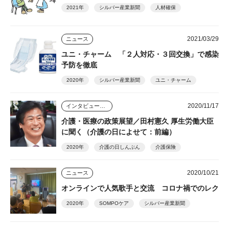
2021年
シルバー産業新聞
人材確保
2021/03/29
ニュース
ユニ・チャーム 「２人対応・３回交換」で感染
予防を徹底
2020年
シルバー産業新聞
ユニ・チャーム
2020/11/17
インタビュー・座談会
介護・医療の政策展望／田村憲久 厚生労働大臣
に聞く（介護の日によせて：前編）
2020年
介護の日しんぶん
介護保険
2020/10/21
ニュース
オンラインで人気歌手と交流 コロナ禍でのレク
2020年
SOMPOケア
シルバー産業新聞