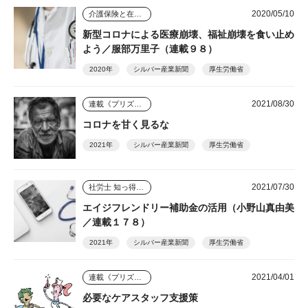
2020/05/10
介護保険と在宅介護のゆくえ
新型コロナによる医療崩壊、福祉崩壊を食い止め
よう／服部万里子（連載９８）
2020年
シルバー産業新聞
厚生労働省
2021/08/30
連載《プリズム》
コロナを甘く見るな
2021年
シルバー産業新聞
厚生労働省
2021/07/30
社労士 知っ得情報
エイジフレンドリー補助金の活用（小野山真由美
／連載１７８）
2021年
シルバー産業新聞
厚生労働省
2021/04/01
連載《プリズム》
必要なケアスタッフ支援策