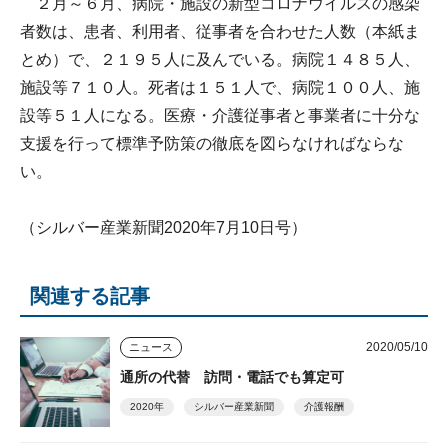
２月～６月、病院・施設の新型コロナウイルスの感染
者数は、患者、利用者、従事者を合わせた人数（本紙ま
とめ）で、２１９５人に及んでいる。病院１４８５人、
施設等７１０人。死者は１５１人で、病院１００人、施
設等５１人になる。医療・介護従事者と事業者に十分な
支援を行って標準予防策の徹底を図らなければならな
い。
（シルバー産業新聞2020年7月10日号）
関連する記事
2020/05/10
ニュース
通所の代替 訪問・電話でも算定可
2020年
シルバー産業新聞
介護報酬