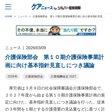
HOME
ニュース
介護保険部会 第１０期介護保険事業計画に向け基本指針見直しにつき議論
戻る
ニュース
2026/03/09
介護保険部会 第１０期介護保険事業計
画に向け基本指針見直しにつき議論
2026年
介護保険部会
介護報酬改定 2027
厚労省は３月９日の社会保障審議会介護保険部会で、
２０２７年度から始まる第１０期介護保険事業計画の策
定に向けた、基本指針見直しにつき議論を行った。従来
の３年間を１期とする介護需要の見込量などに基づく計