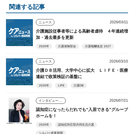
関連する記事
2026/03/11
ニュース
介護施設従事者等による高齢者虐待 ４年連続増
加・過去最多を更新
2026年
介護保険部会
介護報酬改定 2027
2026/03/10
ニュース
介護ＤＢ活用、大学中心に拡大 ＬＩＦＥ・医療
連結で政策検証の基盤に
2026年
LIFE
介護DB
2026/07/21
インタビュー・座談会
認知症になったらだれでも“入居できる”グループ
ホームを！
2026年
認知症対応型共同生活介護
シルバー産業新聞