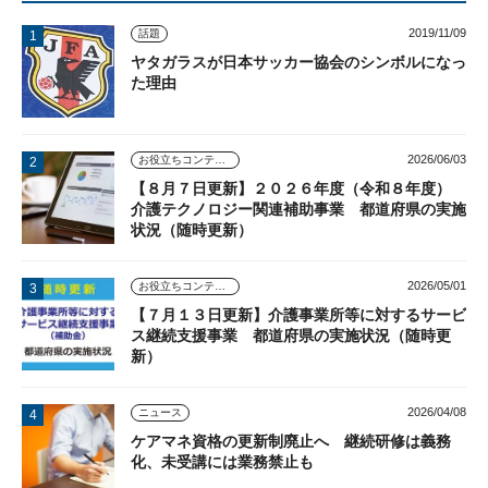
2019/11/09
話題
ヤタガラスが日本サッカー協会のシンボルになっ
た理由
2026/06/03
お役立ちコンテンツ
【８月７日更新】２０２６年度（令和８年度）
介護テクノロジー関連補助事業 都道府県の実施
状況（随時更新）
2026/05/01
お役立ちコンテンツ
【７月１３日更新】介護事業所等に対するサービ
ス継続支援事業 都道府県の実施状況（随時更
新）
2026/04/08
ニュース
ケアマネ資格の更新制廃止へ 継続研修は義務
化、未受講には業務禁止も