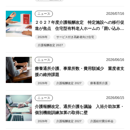
2026/07/16
ニュース
２０２７年度介護報酬改定 特定施設への移行促
進が焦点 住宅型有料老人ホームの「囲い込み」
規制も
2026年
サービス付き高齢者向け住宅
介護報酬改定 2027
2026/06/16
ニュース
療養通所介護、事業所数・費用額減少 重度者支
援の維持課題
2026年
介護報酬改定 2027
療養通所介護
2026/06/15
ニュース
介護報酬改定、通所介護を議論 入浴介助加算・
個別機能訓練加算の取得に壁
2026年
介護報酬改定 2027
介護給付費分科会