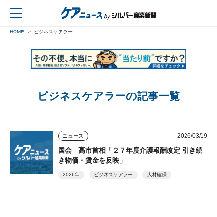
HOME
ビジネスケアラー
戻る
ビジネスケアラーの記事一覧
2026/03/19
ニュース
国会 高市首相「２７年度介護報酬改定 引き続
き物価・賃金を反映」
2026年
ビジネスケアラー
人材確保