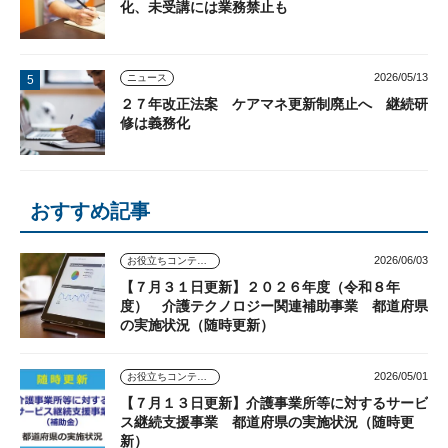
化、未受講には業務禁止も
2026/05/13
ニュース
２７年改正法案 ケアマネ更新制廃止へ 継続研
修は義務化
おすすめ記事
2026/06/03
お役立ちコンテンツ
【７月３１日更新】２０２６年度（令和８年
度） 介護テクノロジー関連補助事業 都道府県
の実施状況（随時更新）
2026/05/01
お役立ちコンテンツ
【７月１３日更新】介護事業所等に対するサービ
ス継続支援事業 都道府県の実施状況（随時更
新）