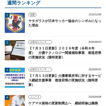
週間ランキング
2019/11/09
話題
ヤタガラスが日本サッカー協会のシンボルになっ
た理由
2026/06/03
お役立ちコンテンツ
【７月３１日更新】２０２６年度（令和８年
度） 介護テクノロジー関連補助事業 都道府県
の実施状況（随時更新）
2026/05/01
お役立ちコンテンツ
【７月１３日更新】介護事業所等に対するサービ
ス継続支援事業 都道府県の実施状況（随時更
新）
2026/04/08
ニュース
ケアマネ資格の更新制廃止へ 継続研修は義務