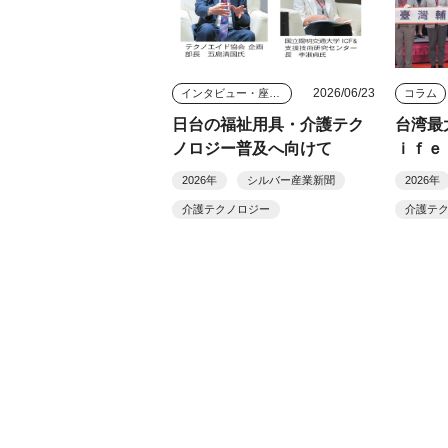
2026/06/23
インタビュー・座談会
コラム
日台の福祉用具・介護テク
台湾最
ノロジー普及へ向けて
ｉｆｅ
「スマ
2026年
シルバー産業新聞
2026年
発・普
介護テクノロジー
介護テ