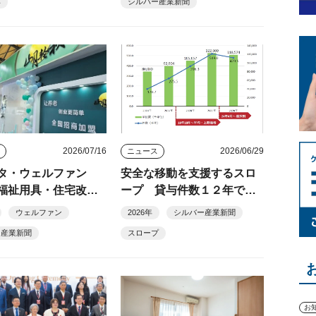
具
シルバー産業新聞
2026/07/16
2026/06/29
ス
ニュース
タ・ウェルファン
安全な移動を支援するスロ
福祉用具・住宅改修
ープ 貸与件数１２年で２.
開へ
８倍
ウェルファン
2026年
シルバー産業新聞
ー産業新聞
スロープ
お