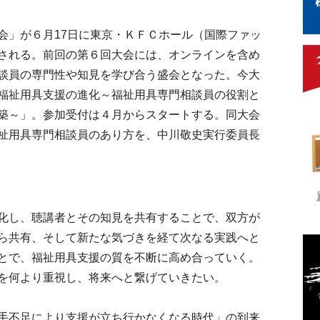
」が６月17日に東京・ＫＦＣホール（国際ファッ
される。前回の第６回大会には、オンラインを含め
談員の専門性や知見を学び合う盛会となった。今大
福祉用具支援の進化～福祉用具専門相談員の役割と
築～」。参加受付は４月からスタートする。同大会
祉用具専門相談員のあり方を、中川敬史実行委員長
化し、聴講者とその知見を共有することで、双方が
ら共有、そして新たな気づきを経て次なる実践へと
とで、福祉用具支援の質を不断に高め合っていく。
を何より重視し、将来へと繋げていきたい。
手不足により支援が立ち行かなくなる時代」の到来