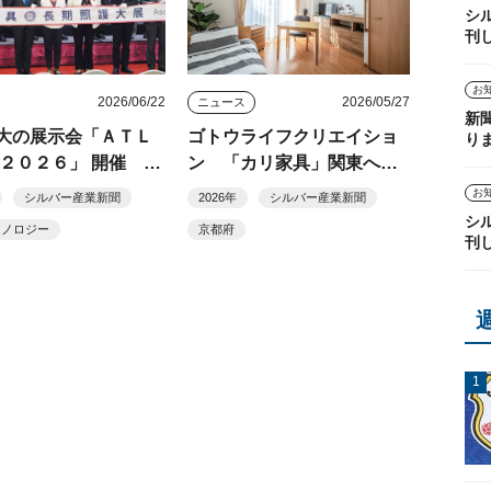
シ
刊
お
2026/06/22
2026/05/27
ニュース
新
大の展示会「ＡＴＬ
ゴトウライフクリエイショ
り
 ２０２６」 開催
ン 「カリ家具」関東へ初
ート福祉用具」の開
進出
お
シルバー産業新聞
2026年
シルバー産業新聞
及
シ
クノロジー
京都府
刊