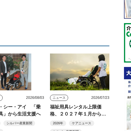
2026/08/03
2026/07/23
ス
ニュース
・シー・アイ 「乗
福祉用具レンタル上限価
具」から生活支援へ
格、２０２７年１月から新
商品８６機種に適用 特殊
シルバー産業新聞
2026年
ケアニュース
寝台・車いす・歩行器など