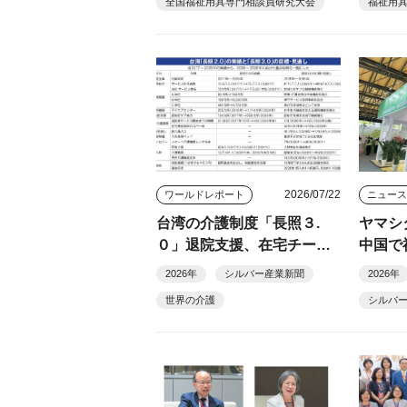
全国福祉用具専門相談員研究大会
福祉用
2026/07/22
ワールドレポート
ニュー
台湾の介護制度「長照３.
ヤマシ
０」退院支援、在宅チーム
中国で
医療、スマート福祉用具貸
ＦＣ展
2026年
シルバー産業新聞
2026年
与を一体で推進
世界の介護
シルバ