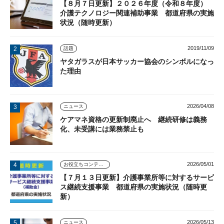
【８月７日更新】２０２６年度（令和８年度）
介護テクノロジー関連補助事業 都道府県の実施
状況（随時更新）
2019/11/09
話題
ヤタガラスが日本サッカー協会のシンボルになっ
た理由
2026/04/08
ニュース
ケアマネ資格の更新制廃止へ 継続研修は義務
化、未受講には業務禁止も
2026/05/01
お役立ちコンテンツ
【７月１３日更新】介護事業所等に対するサービ
ス継続支援事業 都道府県の実施状況（随時更
新）
2026/05/13
ニュース