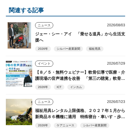
関連する記事
2026/08/03
ニュース
ジェー・シー・アイ 「乗せる道具」から生活支
援へ
2026年
シルバー産業新聞
福祉用具
2026/07/29
イベント
【８／５・無料ウェビナー】軟骨伝導で医療・介
護現場の音声連携を改善 「第三の聴覚」軟骨伝
導の発見者・細井裕司氏が解説
2026年
ICT
インカム
2026/07/23
ニュース
福祉用具レンタル上限価格、２０２７年１月から
新商品８６機種に適用 特殊寝台・車いす・歩行
器など
2026年
ケアニュース
シルバー産業新聞