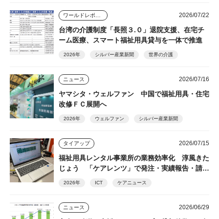
2026/07/22
ワールドレポート
台湾の介護制度「長照３.０」退院支援、在宅チ
ーム医療、スマート福祉用具貸与を一体で推進
2026年
シルバー産業新聞
世界の介護
2026/07/16
ニュース
ヤマシタ・ウェルファン 中国で福祉用具・住宅
改修ＦＣ展開へ
2026年
ウェルファン
シルバー産業新聞
2026/07/15
タイアップ
福祉用具レンタル事業所の業務効率化 淳風きた
じょう 「ケアレンツ」で発注・実績報告・請求
を一元化
2026年
ICT
ケアニュース
2026/06/29
ニュース