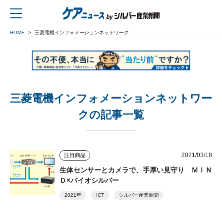
HOME
三菱電機インフォメーションネットワーク
戻る
三菱電機インフォメーションネットワー
クの記事一覧
2021/03/18
注目商品
生体センサーとカメラで、手厚い見守り ＭＩＮ
Ｄ×バイオシルバー
2021年
ICT
シルバー産業新聞