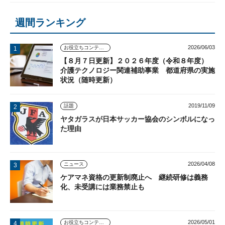
週間ランキング
2026/06/03
お役立ちコンテンツ
【８月７日更新】２０２６年度（令和８年度）
介護テクノロジー関連補助事業 都道府県の実施
状況（随時更新）
2019/11/09
話題
ヤタガラスが日本サッカー協会のシンボルになっ
た理由
2026/04/08
ニュース
ケアマネ資格の更新制廃止へ 継続研修は義務
化、未受講には業務禁止も
2026/05/01
お役立ちコンテンツ