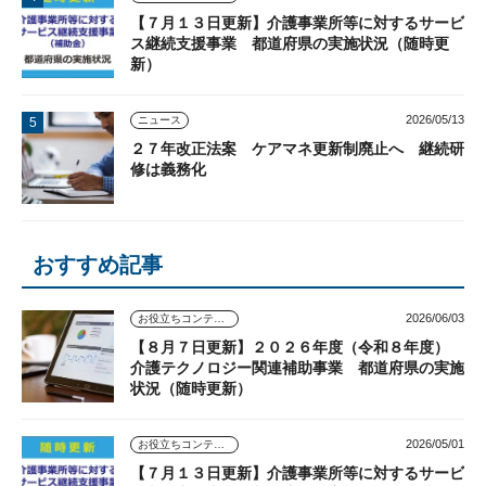
【７月１３日更新】介護事業所等に対するサービ
ス継続支援事業 都道府県の実施状況（随時更
新）
2026/05/13
ニュース
２７年改正法案 ケアマネ更新制廃止へ 継続研
修は義務化
おすすめ記事
2026/06/03
お役立ちコンテンツ
【８月７日更新】２０２６年度（令和８年度）
介護テクノロジー関連補助事業 都道府県の実施
状況（随時更新）
2026/05/01
お役立ちコンテンツ
【７月１３日更新】介護事業所等に対するサービ