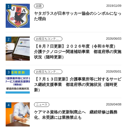
2019/11/09
話題
ヤタガラスが日本サッカー協会のシンボルになっ
た理由
2026/06/03
お役立ちコンテンツ
【８月７日更新】２０２６年度（令和８年度）
介護テクノロジー関連補助事業 都道府県の実施
状況（随時更新）
2026/05/01
お役立ちコンテンツ
【７月１３日更新】介護事業所等に対するサービ
ス継続支援事業 都道府県の実施状況（随時更
新）
2026/04/08
ニュース
ケアマネ資格の更新制廃止へ 継続研修は義務
化、未受講には業務禁止も