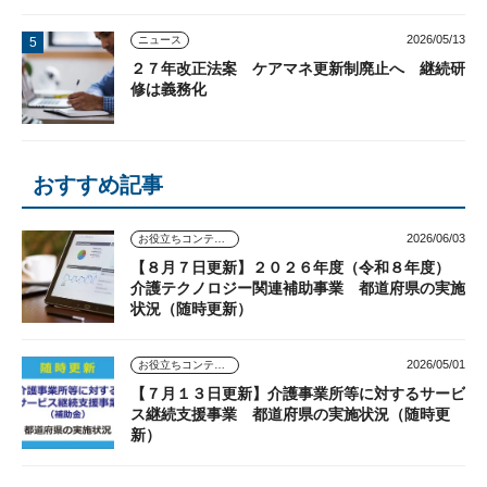
2026/05/13
ニュース
２７年改正法案 ケアマネ更新制廃止へ 継続研
修は義務化
おすすめ記事
2026/06/03
お役立ちコンテンツ
【８月７日更新】２０２６年度（令和８年度）
介護テクノロジー関連補助事業 都道府県の実施
状況（随時更新）
2026/05/01
お役立ちコンテンツ
【７月１３日更新】介護事業所等に対するサービ
ス継続支援事業 都道府県の実施状況（随時更
新）