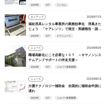
導の発見者・細井裕司氏が解説
2026年
ICT
インカム
2026/07/15
タイアップ
福祉用具レンタル事業所の業務効率化 淳風きた
じょう 「ケアレンツ」で発注・実績報告・請求
を一元化
2026年
ICT
ケアニュース
2024/09/25
ニュース
職場高齢化にこそ必要なＩＣＴ ～キヤノンシス
テムアンドサポートの伴走支援～
2024年
ICT
シルバー産業新聞
2024/08/13
ニュース
介護テクノロジー補助金 全国的に補助金申請に
遅れ
2024年
ICT
シルバー産業新聞