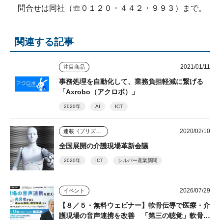
問合せは同社（☏０１２０・４４２・９９３）まで。
関連する記事
2021/01/11
注目商品
事務処理を自動化して、業務負担軽減に繋げる
「Axrobo（アクロボ）」
2020年
AI
ICT
2020/02/10
連載《プリズム》
全国展開の介護現場革新会議
2020年
ICT
シルバー産業新聞
2026/07/29
イベント
【８／５・無料ウェビナー】軟骨伝導で医療・介
護現場の音声連携を改善 「第三の聴覚」軟骨伝