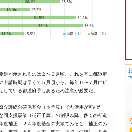
要綱が示されるのは２〜３月頃。これを基に都道府
の申請時期は早くて５月頃から。毎年６〜７月にピ
定している都道府県もあるため注意が必要だ。
療介護総合確保基金（本予算）でも活用が可能だ
な同支援事業（補正予算）の創設以降、多くの都道
年度補正＋２４年度基金の実績でみると、補正のみ
木、東京、石川、三重、徳島、福岡、沖縄）、基金