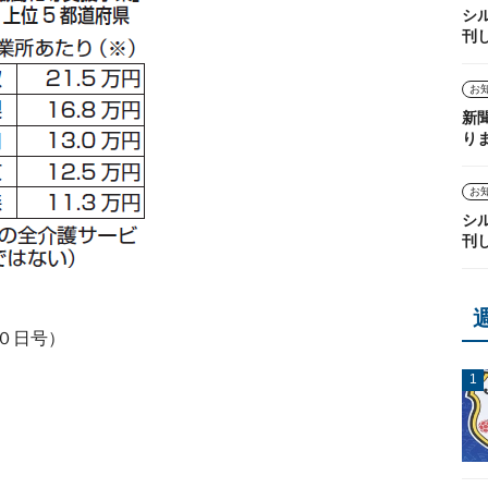
シ
刊
お
新
り
お
シ
刊
０日号）