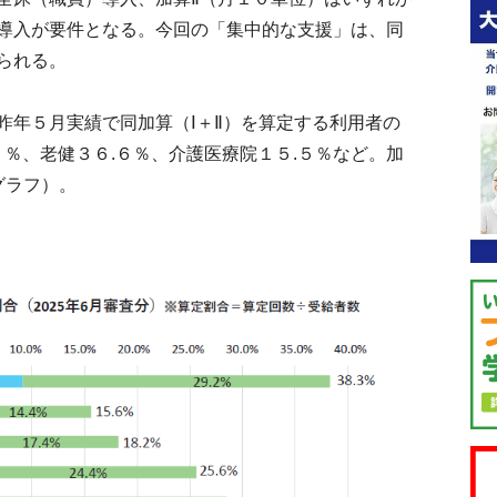
導入が要件となる。今回の「集中的な支援」は、同
られる。
年５月実績で同加算（Ⅰ＋Ⅱ）を算定する利用者の
１％、老健３６.６％、介護医療院１５.５％など。加
グラフ）。