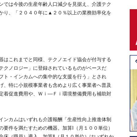
ンでは今後の生産年齢人口減少を見据え、介護テク
かり、「２０４０年に▲２０％以上の業務効率化を
器はこれまでと同様、テクノエイド協会が付与する
テクノロジー」に登録されているものがベースだ
フト・インカムへの集中的な支援を行う」とされ
げ、特に小規模事業者も含めより広く事業者へ普及
定着促進費用や、Ｗｉ―Ｆｉ環境整備費用も補助対
インカムはいずれも介護報酬「生産性向上推進体制
の要件を満たすための機器。加算Ⅰ（月１００単位）
全床（職員）導入、加算Ⅱ（月１０単位）はいずれか