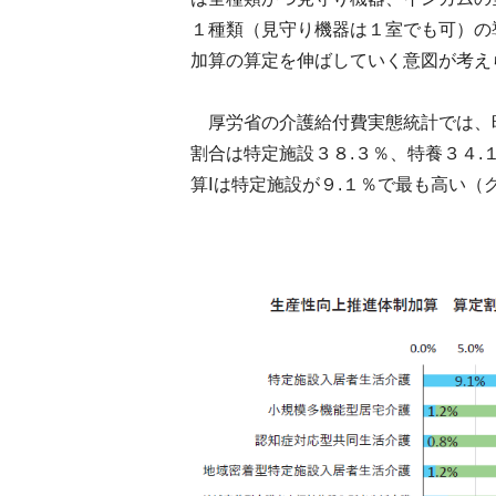
１種類（見守り機器は１室でも可）の
加算の算定を伸ばしていく意図が考え
厚労省の介護給付費実態統計では、昨
割合は特定施設３８.３％、特養３４.
算Ⅰは特定施設が９.１％で最も高い（