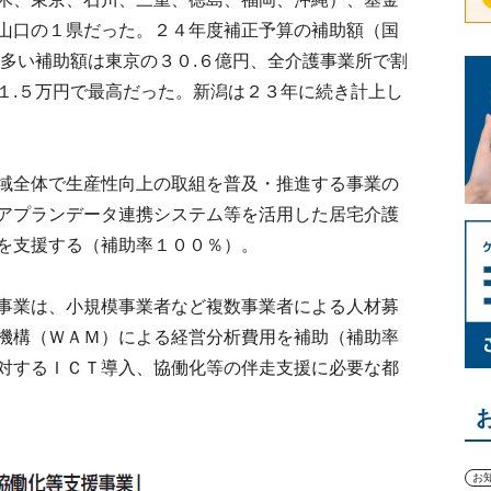
山口の１県だった。２４年度補正予算の補助額（国
も多い補助額は東京の３０.６億円、全介護事業所で割
１.５万円で最高だった。新潟は２３年に続き計上し
域全体で生産性向上の取組を普及・推進する事業の
アプランデータ連携システム等を活用した居宅介護
を支援する（補助率１００％）。
事業は、小規模事業者など複数事業者による人材募
機構（ＷＡＭ）による経営分析費用を補助（補助率
対するＩＣＴ導入、協働化等の伴走支援に必要な都
お