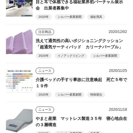
目と耳で体感できる福祉業界初バーチャル展示
会 出展者募集中
2020年
シルバー産業新聞
福祉用具
2020/12/02
注目商品
洗えて通気性の高いポジショニングクッション
「超通気サーティパッド カリーナパープル」
2020年
イノアックリビング
シルバー産業新聞
2020/11/25
ニュース
介護ベッドの手すり事故に注意喚起 死亡５年で
１９件
2020年
シルバー産業新聞
特殊寝台
2020/11/18
ニュース
やまと産業 マットレス製造３５年 寝心地自在
の３層構造