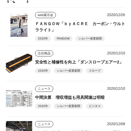
2020/12/26
web展示会
ＦＡＮＧＯＷ「ｂｙＡＣＲＥ カーボン・ウルト
ラライト」
2020年
FANGOW
シルバー産業新聞
2020/12/10
注目商品
安全性と補修性を向上「ダンスロープエアー2」
2020年
シルバー産業新聞
スロープ
2020/12/10
ニュース
中間決算 増収増益も用具関連は明暗
2020年
シルバー産業新聞
ビジネス
2020/12/08
ニュース