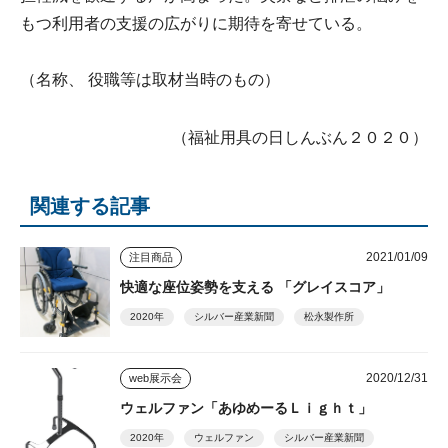
もつ利用者の支援の広がりに期待を寄せている。
（名称、 役職等は取材当時のもの）
（福祉用具の日しんぶん２０２０）
関連する記事
2021/01/09
注目商品
快適な座位姿勢を支える 「グレイスコア」
2020年
シルバー産業新聞
松永製作所
2020/12/31
web展示会
ウェルファン「あゆめーるＬｉｇｈｔ」
2020年
ウェルファン
シルバー産業新聞