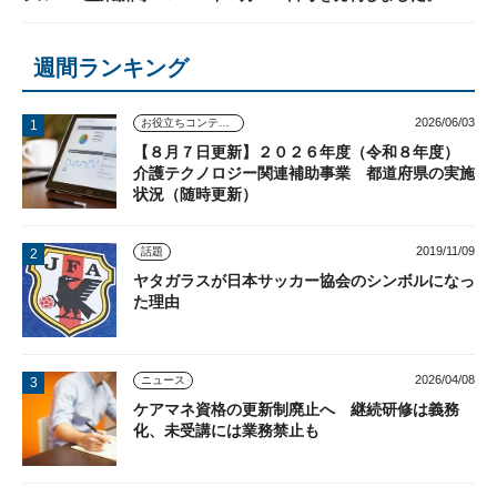
週間ランキング
2026/06/03
お役立ちコンテンツ
【８月７日更新】２０２６年度（令和８年度）
介護テクノロジー関連補助事業 都道府県の実施
状況（随時更新）
2019/11/09
話題
ヤタガラスが日本サッカー協会のシンボルになっ
た理由
2026/04/08
ニュース
ケアマネ資格の更新制廃止へ 継続研修は義務
化、未受講には業務禁止も