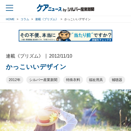
HOME
コラム
連載《プリズム》
かっこいいデザイン
戻る
連載《プリズム》
2012/11/10
かっこいいデザイン
2012年
シルバー産業新聞
特殊衣料
福祉用具
補聴器