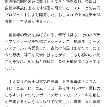
保護帽の開発製造に取り組んできた特殊衣料。今回は、
自動車事故による人体傷害を研究するＪＡＲＩとの共同
プロジェクトにより開発した、おしゃれで快適な安全保
護帽として受賞が決まった。
補聴器の普及を妨げている、年寄り臭さ。そのネガテ
ィブなイメージを払拭するシーメンス「補聴器・シーメ
ンスクール」も受賞した。古代の勾玉（まがたま）のよ
うな形状。耳穴を完全にはふさがず、こもり感のない聞
こえを実現。めがねと同様に、見せる補聴器になってほ
しい。
１人乗りの超小型電気自動車、トヨタ車体「コスム
（ピーコム・ビーコム）」は、乗り降りしやすく運転の
しやすいドアのないボディデザインで、ブレーキを踏む
と充電するというエコ設計で受賞した。将来、近距離移