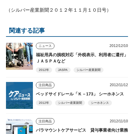
（シルバー産業新聞２０１２年１１月１０日号）
関連する記事
2012/12/10
ニュース
福祉用具の損税対応「外税表示、利用者に還付」
ＪＡＳＰＡなど
2012年
JASPA
シルバー産業新聞
2012/11/12
注目商品
ベッドサイドレール「Ｋ－173」 シーホネンス
2012年
シルバー産業新聞
シーホネンス
2012/11/10
注目商品
パラマウントケアサービス 貸与事業者向け業務