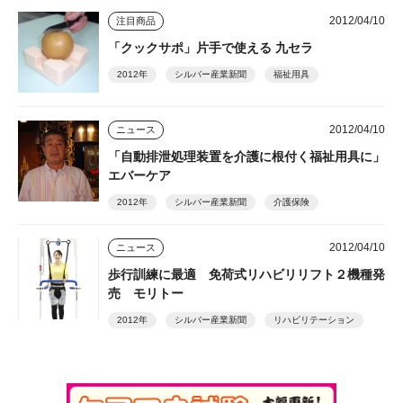
2012/04/10
注目商品
「クックサポ」片手で使える 九セラ
2012年
シルバー産業新聞
福祉用具
2012/04/10
ニュース
「自動排泄処理装置を介護に根付く福祉用具に」
エバーケア
2012年
シルバー産業新聞
介護保険
2012/04/10
ニュース
歩行訓練に最適 免荷式リハビリリフト２機種発
売 モリトー
2012年
シルバー産業新聞
リハビリテーション