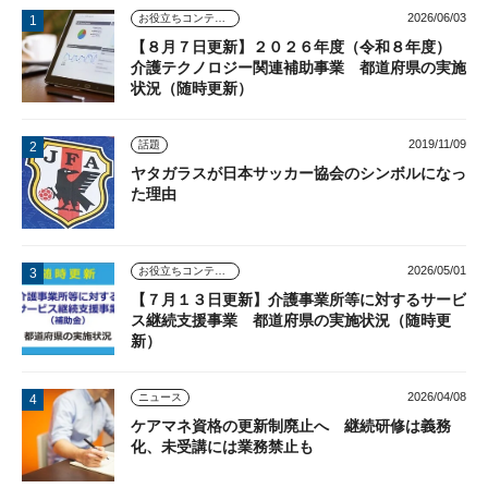
2026/06/03
お役立ちコンテンツ
【８月７日更新】２０２６年度（令和８年度）
介護テクノロジー関連補助事業 都道府県の実施
状況（随時更新）
2019/11/09
話題
ヤタガラスが日本サッカー協会のシンボルになっ
た理由
2026/05/01
お役立ちコンテンツ
【７月１３日更新】介護事業所等に対するサービ
ス継続支援事業 都道府県の実施状況（随時更
新）
2026/04/08
ニュース
ケアマネ資格の更新制廃止へ 継続研修は義務
化、未受講には業務禁止も