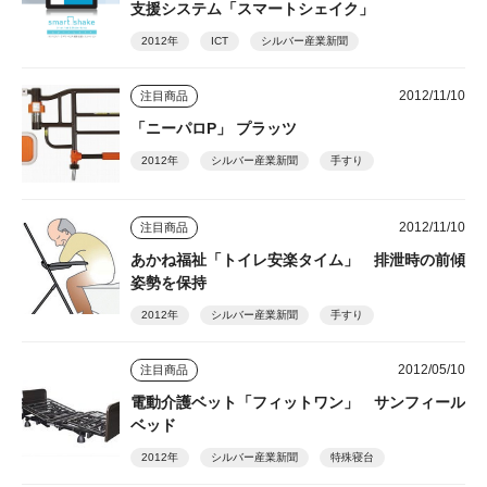
支援システム「スマートシェイク」
2012年
ICT
シルバー産業新聞
2012/11/10
注目商品
「ニーパロP」 プラッツ
2012年
シルバー産業新聞
手すり
2012/11/10
注目商品
あかね福祉「トイレ安楽タイム」 排泄時の前傾
姿勢を保持
2012年
シルバー産業新聞
手すり
2012/05/10
注目商品
電動介護ベット「フィットワン」 サンフィール
ベッド
2012年
シルバー産業新聞
特殊寝台