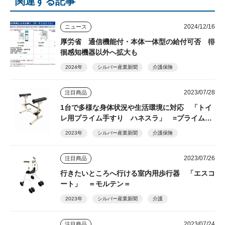
関連する記事
2024/12/16
ニュース
厚労省 通信機能付・本体一体型の給付可否 徘
徊感知機器以外へ拡大も
2024年
シルバー産業新聞
介護保険
2023/07/28
注目商品
1台で多様な身体状況や生活環境に対応 「トイ
レ用プライム手すり ハネスラ」 =プライムケ
アグループ=
2023年
シルバー産業新聞
介護保険
2023/07/26
注目商品
行きたいところへ行ける室内用歩行器 「エスコ
ート」 ＝モルテン＝
2023年
シルバー産業新聞
介護
2023/07/24
注目商品