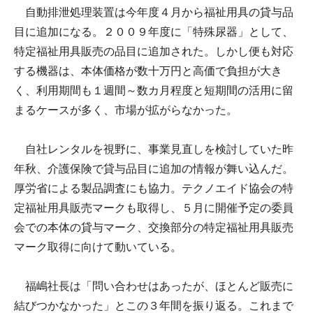
自動排泄処理装置は今年度４月から福祉用具の貸与品
目に追加になる。２００９年度に「特殊尿器」として、
特定福祉用具販売の品目に追加された。しかし便も対応
する機器は、本体価格が数十万円と高価で負担が大き
く、利用期間も１週間～数カ月程度と短期間の活用に留
まるケースが多く、市場が拡がらなかった。
自社レンタルを視野に、事業見直しを検討していた昨
年秋、介護保険で貸与品目に追加の情報が舞い込んだ。
厚労省による製品調査にも協力。テクノエイド協会の特
定福祉用具販売マークも取得し、５月に開催予定の委員
会での本体の貸与マーク、交換部分の特定福祉用具販売
マーク取得に向けて動いている。
福嶋社長は「問い合わせはあったが、ほとんど販売に
結びつかなかった」とこの３年間を振り返る。これまで