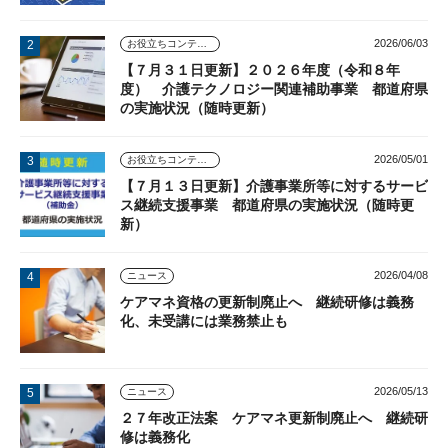
2026/06/03
お役立ちコンテンツ
【７月３１日更新】２０２６年度（令和８年
度） 介護テクノロジー関連補助事業 都道府県
の実施状況（随時更新）
2026/05/01
お役立ちコンテンツ
【７月１３日更新】介護事業所等に対するサービ
ス継続支援事業 都道府県の実施状況（随時更
新）
2026/04/08
ニュース
ケアマネ資格の更新制廃止へ 継続研修は義務
化、未受講には業務禁止も
2026/05/13
ニュース
２７年改正法案 ケアマネ更新制廃止へ 継続研
修は義務化