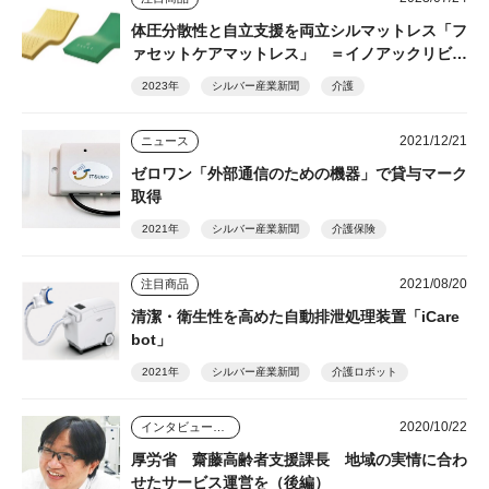
体圧分散性と自立支援を両立シルマットレス「フ
ァセットケアマットレス」 ＝イノアックリビン
グ＝
2023年
シルバー産業新聞
介護
2021/12/21
ニュース
ゼロワン「外部通信のための機器」で貸与マーク
取得
2021年
シルバー産業新聞
介護保険
2021/08/20
注目商品
清潔・衛生性を高めた自動排泄処理装置「iCare
bot」
2021年
シルバー産業新聞
介護ロボット
2020/10/22
インタビュー・座談会
厚労省 齋藤高齢者支援課長 地域の実情に合わ
せたサービス運営を（後編）