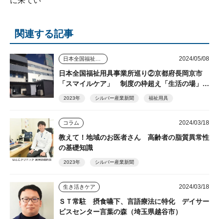
に来てい
関連する記事
2024/05/08
日本全国福祉用具事業所巡り
日本全国福祉用具事業所巡り②京都府長岡京市
「スマイルケア」 制度の枠超え「生活の場」を
支える
2023年
シルバー産業新聞
福祉用具
2024/03/18
コラム
教えて！地域のお医者さん 高齢者の脂質異常性
の基礎知識
2023年
シルバー産業新聞
2024/03/18
生き活きケア
ＳＴ常駐 摂食嚥下、言語療法に特化 デイサー
ビスセンター言葉の森（埼玉県越谷市）