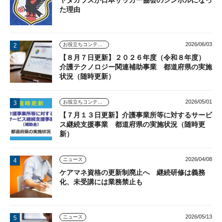
ヤタガラスが日本サッカー協会のシンボルになっ
た理由
2026/06/03
お役立ちコンテンツ
【８月７日更新】２０２６年度（令和８年度）
介護テクノロジー関連補助事業 都道府県の実施
状況（随時更新）
2026/05/01
お役立ちコンテンツ
【７月１３日更新】介護事業所等に対するサービ
ス継続支援事業 都道府県の実施状況（随時更
新）
2026/04/08
ニュース
ケアマネ資格の更新制廃止へ 継続研修は義務
化、未受講には業務禁止も
2026/05/13
ニュース