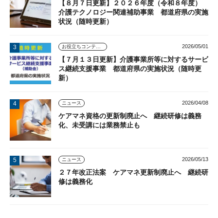
【８月７日更新】２０２６年度（令和８年度）
介護テクノロジー関連補助事業 都道府県の実施
状況（随時更新）
2026/05/01
お役立ちコンテンツ
【７月１３日更新】介護事業所等に対するサービ
ス継続支援事業 都道府県の実施状況（随時更
新）
2026/04/08
ニュース
ケアマネ資格の更新制廃止へ 継続研修は義務
化、未受講には業務禁止も
2026/05/13
ニュース
２７年改正法案 ケアマネ更新制廃止へ 継続研
修は義務化