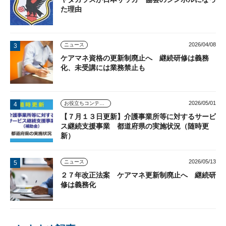
た理由
2026/04/08
ニュース
ケアマネ資格の更新制廃止へ 継続研修は義務
化、未受講には業務禁止も
2026/05/01
お役立ちコンテンツ
【７月１３日更新】介護事業所等に対するサービ
ス継続支援事業 都道府県の実施状況（随時更
新）
2026/05/13
ニュース
２７年改正法案 ケアマネ更新制廃止へ 継続研
修は義務化