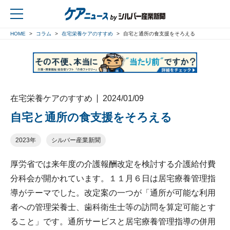
HOME
コラム
在宅栄養ケアのすすめ
自宅と通所の食支援をそろえる
戻る
在宅栄養ケアのすすめ
2024/01/09
自宅と通所の食支援をそろえる
2023年
シルバー産業新聞
厚労省では来年度の介護報酬改定を検討する介護給付費
分科会が開かれています。１１月６日は居宅療養管理指
導がテーマでした。改定案の一つが「通所が可能な利用
者への管理栄養士、歯科衛生士等の訪問を算定可能とす
ること」です。通所サービスと居宅療養管理指導の併用