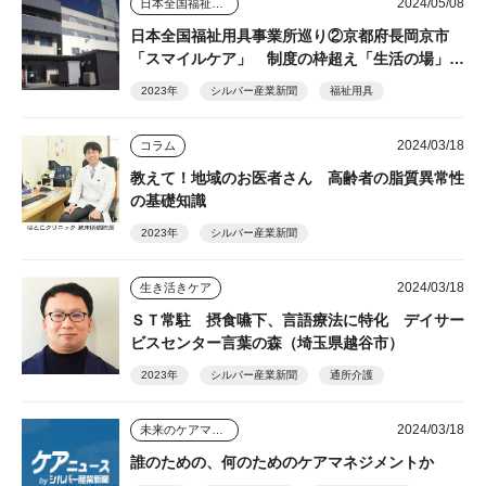
2024/05/08
日本全国福祉用具事業所巡り
日本全国福祉用具事業所巡り②京都府長岡京市
「スマイルケア」 制度の枠超え「生活の場」を
支える
2023年
シルバー産業新聞
福祉用具
2024/03/18
コラム
教えて！地域のお医者さん 高齢者の脂質異常性
の基礎知識
2023年
シルバー産業新聞
2024/03/18
生き活きケア
ＳＴ常駐 摂食嚥下、言語療法に特化 デイサー
ビスセンター言葉の森（埼玉県越谷市）
2023年
シルバー産業新聞
通所介護
2024/03/18
未来のケアマネジャー
誰のための、何のためのケアマネジメントか