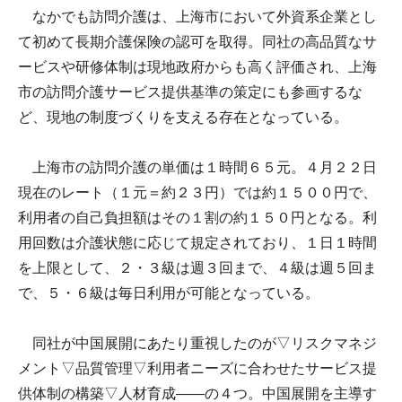
なかでも訪問介護は、上海市において外資系企業とし
て初めて長期介護保険の認可を取得。同社の高品質なサ
ービスや研修体制は現地政府からも高く評価され、上海
市の訪問介護サービス提供基準の策定にも参画するな
ど、現地の制度づくりを支える存在となっている。
上海市の訪問介護の単価は１時間６５元。４月２２日
現在のレート（１元＝約２３円）では約１５００円で、
利用者の自己負担額はその１割の約１５０円となる。利
用回数は介護状態に応じて規定されており、１日１時間
を上限として、２・３級は週３回まで、４級は週５回ま
で、５・６級は毎日利用が可能となっている。
同社が中国展開にあたり重視したのが▽リスクマネジ
メント▽品質管理▽利用者ニーズに合わせたサービス提
供体制の構築▽人材育成――の４つ。中国展開を主導す