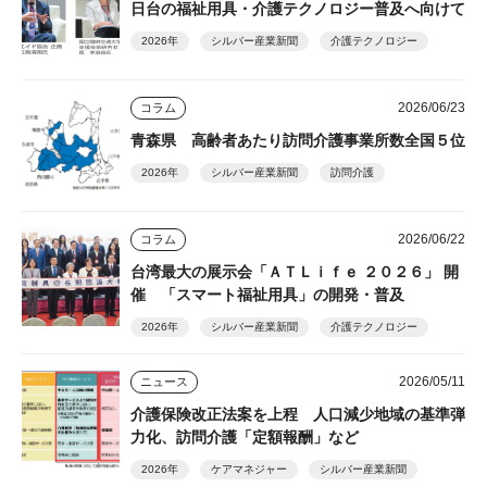
日台の福祉用具・介護テクノロジー普及へ向けて
2026年
シルバー産業新聞
介護テクノロジー
2026/06/23
コラム
青森県 高齢者あたり訪問介護事業所数全国５位
2026年
シルバー産業新聞
訪問介護
2026/06/22
コラム
台湾最大の展示会「ＡＴＬｉｆｅ ２０２６」 開
催 「スマート福祉用具」の開発・普及
2026年
シルバー産業新聞
介護テクノロジー
2026/05/11
ニュース
介護保険改正法案を上程 人口減少地域の基準弾
力化、訪問介護「定額報酬」など
2026年
ケアマネジャー
シルバー産業新聞