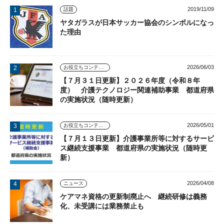
2019/11/09
話題
ヤタガラスが日本サッカー協会のシンボルになっ
た理由
2026/06/03
お役立ちコンテンツ
【７月３１日更新】２０２６年度（令和８年
度） 介護テクノロジー関連補助事業 都道府県
の実施状況（随時更新）
2026/05/01
お役立ちコンテンツ
【７月１３日更新】介護事業所等に対するサービ
ス継続支援事業 都道府県の実施状況（随時更
新）
2026/04/08
ニュース
ケアマネ資格の更新制廃止へ 継続研修は義務
化、未受講には業務禁止も