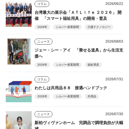
2026/06/22
コラム
台湾最大の展示会「ＡＴＬｉｆｅ ２０２６」 開
催 「スマート福祉用具」の開発・普及
2026年
シルバー産業新聞
介護テクノロジー
2026/08/03
ニュース
ジェー・シー・アイ 「乗せる道具」から生活支
援へ
2026年
シルバー産業新聞
福祉用具
2026/07/31
コラム
わたしは共用品８８ 接遇ハンドブック
2026年
シルバー産業新聞
共用品
2026/07/30
ニュース
新柏ヴィヴァンホーム 完調品で調理負担が大幅
減