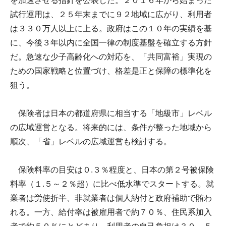
を加速させる指針を公表した。２０１６年から始まった
試行運用は、２５年末までに９２地域に広がり、利用者
は３３０万人以上に上る。政府はこの１０年の実績を基
に、今後３年以内に全国一律の制度基盤を確立する方針
だ。急速な少子高齢化への対応を、「共同富裕」実現の
ための国家戦略と位置づけ、格差是正と保障の標準化を
狙う。
保険者は日本の都道府県に相当する「地級市」レベル
の広域運営となる。将来的には、条件が整った地域から
順次、「省」レベルの広域運営も検討する。
保険料率の目安は０.３％程度と、日本の第２号被保険
料率（１.５～２％超）に比べ低水準でスタートする。就
業者は労使折半、非就業者は個人納付と政府補助で賄わ
れる。一方、給付率は被雇用者で約７０％、住民系加入