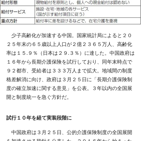
少子高齢化が加速する中国。国家統計局によると２０
２５年末の６５歳以上人口が２億２３６５万人、高齢化
率は１５.９％（日本は２９.３％）に達した。中国政府は
１６年から長期介護保険を試行しており、同年末時点で
９２都市、受給者は３３３万人まで拡大。地域間の制度
格差解消に向け、政府は３月２５日に「長期介護保険制
度の確立加速に関する意見」を公表。３年以内の全国展
開と制度統一を急ぐ方針だ。
試行１０年を経て実装段階に
中国政府は３月２５日、公的介護保険制度の全国展開