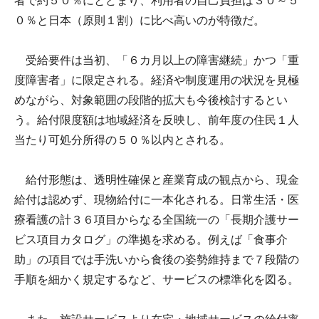
者で約５０％にとどまり、利用者の自己負担は３０～５
０％と日本（原則１割）に比べ高いのが特徴だ。
受給要件は当初、「６カ月以上の障害継続」かつ「重
度障害者」に限定される。経済や制度運用の状況を見極
めながら、対象範囲の段階的拡大も今後検討するとい
う。給付限度額は地域経済を反映し、前年度の住民１人
当たり可処分所得の５０％以内とされる。
給付形態は、透明性確保と産業育成の観点から、現金
給付は認めず、現物給付に一本化される。日常生活・医
療看護の計３６項目からなる全国統一の「長期介護サー
ビス項目カタログ」の準拠を求める。例えば「食事介
助」の項目では手洗いから食後の姿勢維持まで７段階の
手順を細かく規定するなど、サービスの標準化を図る。