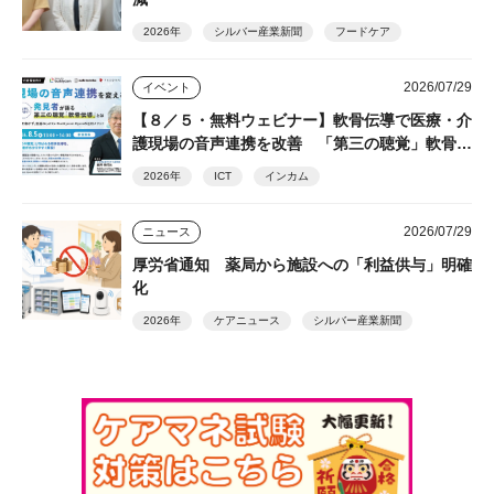
2026年
シルバー産業新聞
フードケア
2026/07/29
イベント
【８／５・無料ウェビナー】軟骨伝導で医療・介
護現場の音声連携を改善 「第三の聴覚」軟骨伝
導の発見者・細井裕司氏が解説
2026年
ICT
インカム
2026/07/29
ニュース
厚労省通知 薬局から施設への「利益供与」明確
化
2026年
ケアニュース
シルバー産業新聞