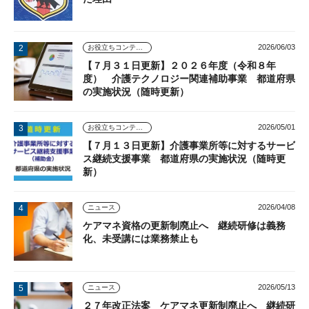
2026/06/03
お役立ちコンテンツ
【７月３１日更新】２０２６年度（令和８年
度） 介護テクノロジー関連補助事業 都道府県
の実施状況（随時更新）
2026/05/01
お役立ちコンテンツ
【７月１３日更新】介護事業所等に対するサービ
ス継続支援事業 都道府県の実施状況（随時更
新）
2026/04/08
ニュース
ケアマネ資格の更新制廃止へ 継続研修は義務
化、未受講には業務禁止も
2026/05/13
ニュース
２７年改正法案 ケアマネ更新制廃止へ 継続研