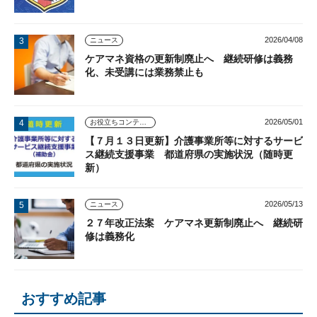
2026/04/08
ニュース
ケアマネ資格の更新制廃止へ 継続研修は義務
化、未受講には業務禁止も
2026/05/01
お役立ちコンテンツ
【７月１３日更新】介護事業所等に対するサービ
ス継続支援事業 都道府県の実施状況（随時更
新）
2026/05/13
ニュース
２７年改正法案 ケアマネ更新制廃止へ 継続研
修は義務化
おすすめ記事