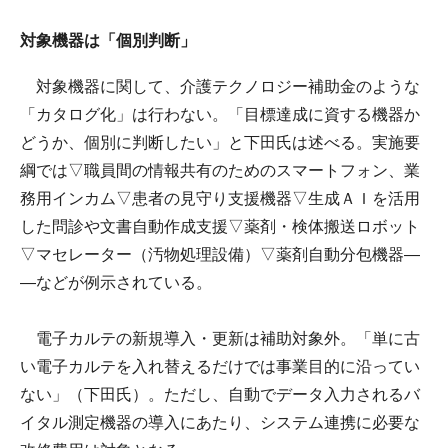
対象機器は「個別判断」
対象機器に関して、介護テクノロジー補助金のような
「カタログ化」は行わない。「目標達成に資する機器か
どうか、個別に判断したい」と下田氏は述べる。実施要
綱では▽職員間の情報共有のためのスマートフォン、業
務用インカム▽患者の見守り支援機器▽生成ＡＩを活用
した問診や文書自動作成支援▽薬剤・検体搬送ロボット
▽マセレーター（汚物処理設備）▽薬剤自動分包機器―
―などが例示されている。
電子カルテの新規導入・更新は補助対象外。「単に古
い電子カルテを入れ替えるだけでは事業目的に沿ってい
ない」（下田氏）。ただし、自動でデータ入力されるバ
イタル測定機器の導入にあたり、システム連携に必要な