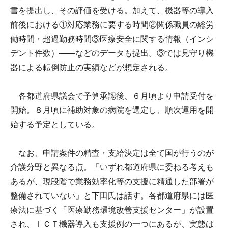
書を提出し、その評価を受ける。加えて、機器等の導入
前後における①対応業務に要する時間②関係職員の総労
働時間・超過勤務時間③医療安全に関する情報（インシ
デント件数）――などのデータも提出。③では見守り機
器による転倒防止の実績などが想定される。
各都道府県議会で予算承認後、６月頃より申請受付を
開始。８月頃に補助対象の病院を選定し、順次運用を開
始する予定としている。
なお、申請案件の精査・支給決定は全て国が行うのが
介護分野と異なる点。「いずれ都道府県に委ねる考えも
あるが、現段階で業務効率化等の支援に精通した部署が
整備されていない」と下田氏は話す。各都道府県には医
療法に基づく「医療勤務環境改善支援センター」が設置
され、ＩＣＴ機器導入も支援例の一つにあるが、実態は