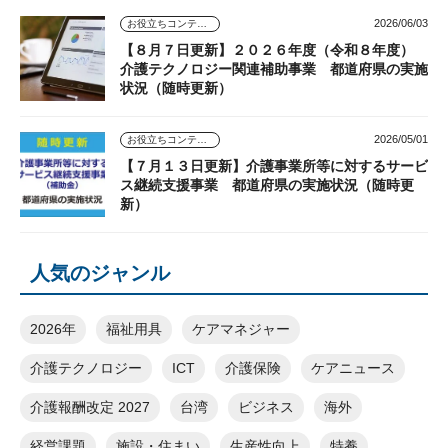
2026/06/03
お役立ちコンテンツ
【８月７日更新】２０２６年度（令和８年度）
介護テクノロジー関連補助事業 都道府県の実施
状況（随時更新）
2026/05/01
お役立ちコンテンツ
【７月１３日更新】介護事業所等に対するサービ
ス継続支援事業 都道府県の実施状況（随時更
新）
人気のジャンル
2026年
福祉用具
ケアマネジャー
介護テクノロジー
ICT
介護保険
ケアニュース
介護報酬改定 2027
台湾
ビジネス
海外
経営課題
施設・住まい
生産性向上
特養