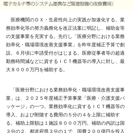
医療機関のＤＸ・生産性向上の実践が加速化する。業
務効率化等の努力義務化を改正法案に明記し、補助金等
の支援事業を充実する。先行し「医療分野における業務
効率化・職場環境改善支援事業」を昨年度補正予算で創
設。６月頃に申請受付がはじまる。医療従事者等の超過
勤務時間減などに資するＩＣＴ機器等の導入に対し、最
大８０００万円を補助する。
「医療分野における業務効率化・職場環境改善支援事
業」は、２０２５年度補正予算事業「医療・介護支援パ
ッケージ」の一つ。業務効率化に資するＩＣＴ機器等の
導入、および附随する費用の５分の４を上限に補助す
る。補助上限額は１施設８０００万円。補助の内訳は国
３分の２、都道府県３分の１で、国費２００億円を投入