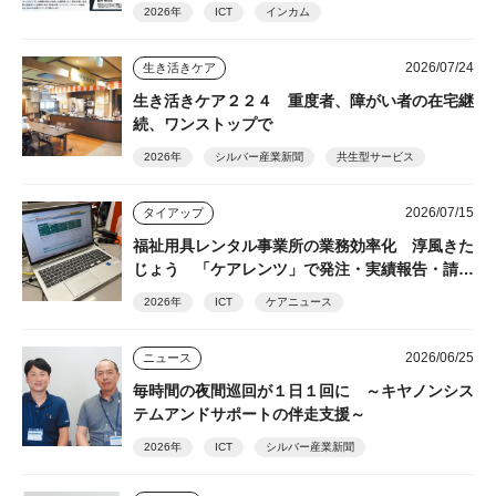
導の発見者・細井裕司氏が解説
2026年
ICT
インカム
2026/07/24
生き活きケア
生き活きケア２２４ 重度者、障がい者の在宅継
続、ワンストップで
2026年
シルバー産業新聞
共生型サービス
2026/07/15
タイアップ
福祉用具レンタル事業所の業務効率化 淳風きた
じょう 「ケアレンツ」で発注・実績報告・請求
を一元化
2026年
ICT
ケアニュース
2026/06/25
ニュース
毎時間の夜間巡回が１日１回に ～キヤノンシス
テムアンドサポートの伴走支援～
2026年
ICT
シルバー産業新聞