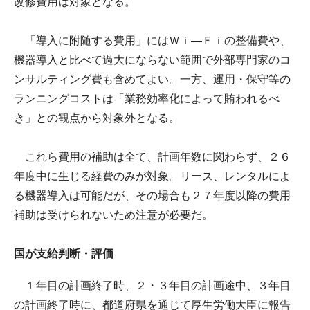
改修費用は対象となる。
「導入に附随する費用」にはＷｉ―Ｆｉの整備費や、
機器導入と比べて過大にならない範囲で外部専門家のコ
ンサルティング費も含めてよい。一方、運用・保守等の
ランニングコストは「業務効率化によって賄われるべ
き」との観点から対象外となる。
これら費用の補助は全て、計画年数に関わらず、２６
年度中に生じる経費のみが対象。リース、レンタルによ
る機器導入は可能だが、その場合も２７年度以降の費用
補助は受けられないため注意が必要だ。
国が支給判断・評価
１年目の計画終了時、２・３年目の計画途中、３年目
の計画終了時に、都道府県を通じて厚生労働大臣に報告