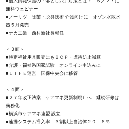
■個人情報保護の「落とし穴」対策とは？ ５／２７に
無料ウェビナー
■ノーリツ 除菌・脱臭技術 介護向けに オゾン水散水
器５月発売
■ナカ工業 西村新社長就任
＜３面＞
■特定福祉用具販売にもＢＣＰ・虐待防止減算
■介護・福祉系国家試験 オンライン申込みに
■ＬＩＦＥ運営 国保中央会に移管
＜４面＞
■２７年改正法案 ケアマネ更新制廃止へ 継続研修は
義務化
■横浜市ケアマネ連盟 設立
■連携システム導入率 ３割以上自治体２０．６％