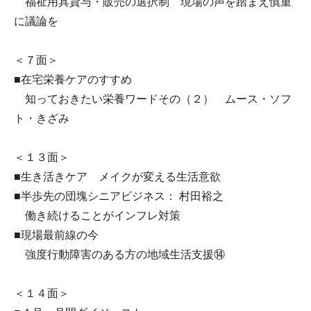
福祉用具貸与・販売の選択制 現場の声を踏まえ慎重
に議論を
＜７面＞
■在宅栄養ケアのすすめ
知っておきたい栄養ワードその（２） ムース・ソフ
ト・きざみ
＜１３面＞
■生き活きケア メイクが変える生活意欲
■半歩先の団塊シニアビジネス： 村田裕之
働き続けることがインフレ対策
■現場最前線の今
強度行動障害のある方の地域生活支援⑭
＜１４面＞