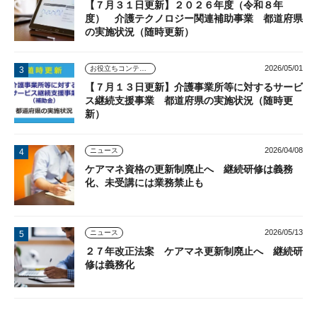
【７月３１日更新】２０２６年度（令和８年
度） 介護テクノロジー関連補助事業 都道府県
の実施状況（随時更新）
2026/05/01
お役立ちコンテンツ
【７月１３日更新】介護事業所等に対するサービ
ス継続支援事業 都道府県の実施状況（随時更
新）
2026/04/08
ニュース
ケアマネ資格の更新制廃止へ 継続研修は義務
化、未受講には業務禁止も
2026/05/13
ニュース
２７年改正法案 ケアマネ更新制廃止へ 継続研
修は義務化