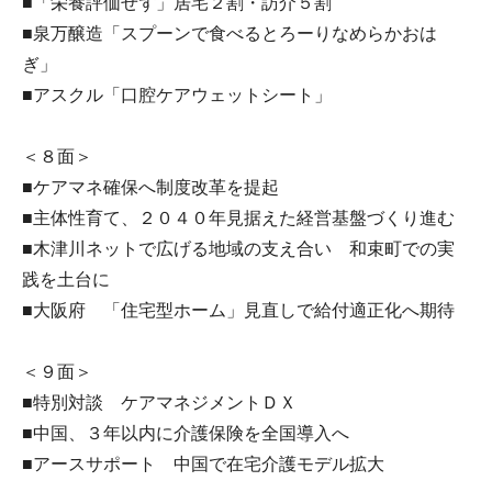
■「栄養評価せず」居宅２割・訪介５割
■泉万醸造「スプーンで食べるとろーりなめらかおは
ぎ」
■アスクル「口腔ケアウェットシート」
＜８面＞
■ケアマネ確保へ制度改革を提起
■主体性育て、２０４０年見据えた経営基盤づくり進む
■木津川ネットで広げる地域の支え合い 和束町での実
践を土台に
■大阪府 「住宅型ホーム」見直しで給付適正化へ期待
＜９面＞
■特別対談 ケアマネジメントＤＸ
■中国、３年以内に介護保険を全国導入へ
■アースサポート 中国で在宅介護モデル拡大