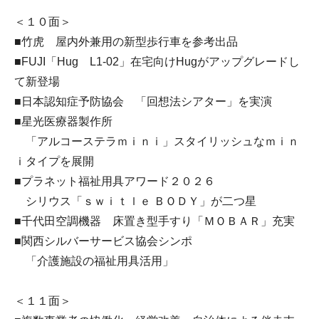
＜１０面＞
■竹虎 屋内外兼用の新型歩行車を参考出品
■FUJI「Hug L1-02」在宅向けHugがアップグレードし
て新登場
■日本認知症予防協会 「回想法シアター」を実演
■星光医療器製作所
「アルコーステラｍｉｎｉ」スタイリッシュなｍｉｎ
ｉタイプを展開
■プラネット福祉用具アワード２０２６
シリウス「ｓｗｉｔｌｅ ＢＯＤＹ」が二つ星
■千代田空調機器 床置き型手すり「ＭＯＢＡＲ」充実
■関西シルバーサービス協会シンポ
「介護施設の福祉用具活用」
＜１１面＞