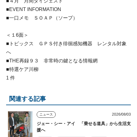
■４月 月間ダイジェスト
■EVENT INFORMATION
■一口メモ ＳＯＡＰ（ソープ）
＜１6面＞
■トピックス ＧＰＳ付き徘徊感知機器 レンタル対象
へ
■THE再録９３ 非常時の鍵となる情報網
■特選ケア川柳
1 件
関連する記事
2026/08/03
ニュース
ジェー・シー・アイ 「乗せる道具」から生活支
援へ