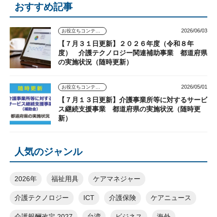
おすすめ記事
2026/06/03
お役立ちコンテンツ
【７月３１日更新】２０２６年度（令和８年
度） 介護テクノロジー関連補助事業 都道府県
の実施状況（随時更新）
2026/05/01
お役立ちコンテンツ
【７月１３日更新】介護事業所等に対するサービ
ス継続支援事業 都道府県の実施状況（随時更
新）
人気のジャンル
2026年
福祉用具
ケアマネジャー
介護テクノロジー
ICT
介護保険
ケアニュース
介護報酬改定 2027
台湾
ビジネス
海外