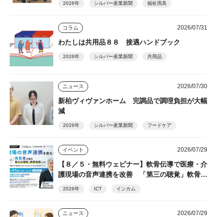
2026年
シルバー産業新聞
福祉用具
2026/07/31
コラム
わたしは共用品８８ 接遇ハンドブック
2026年
シルバー産業新聞
共用品
2026/07/30
ニュース
新柏ヴィヴァンホーム 完調品で調理負担が大幅
減
2026年
シルバー産業新聞
フードケア
2026/07/29
イベント
【８／５・無料ウェビナー】軟骨伝導で医療・介
護現場の音声連携を改善 「第三の聴覚」軟骨伝
導の発見者・細井裕司氏が解説
2026年
ICT
インカム
2026/07/29
ニュース