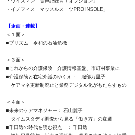
・ワイズマン「音声記録ＡＩオプション」
・イノフィス「マッスルスーツPRO INSOLE」
【企画・連載】
＜１面＞
■プリズム 令和の石油危機
＜３面＞
■これからの介護保険 介護情報基盤、市町村事業に
■介護保険と在宅介護のゆくえ： 服部万里子
ケアマネ更新制廃止と業務デジタル化がもたらすもの
＜４面＞
■未来のケアマネジャー： 石山麗子
タイムスタディ調査から見る「働き方」の変遷
■千田透の時代を読む視点 ： 千田透