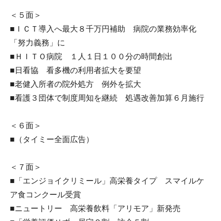
＜５面＞
■ＩＣＴ導入へ最大８千万円補助 病院の業務効率化
「努力義務」に
■ＨＩＴＯ病院 １人１日１００分の時間創出
■日看協 看多機の利用者拡大を要望
■老健入所者の院外処方 例外を拡大
■看護３団体で制度周知を継続 処遇改善加算６月施行
＜６面＞
■（タイミー全面広告）
＜７面＞
■「エンジョイクリミール」高栄養タイプ スマイルケ
ア食コンクール受賞
■ニュートリー 高栄養飲料「アリモア」新発売