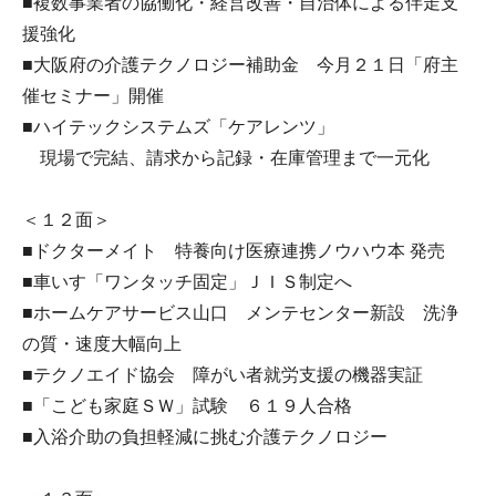
■複数事業者の協働化・経営改善・自治体による伴走支
援強化
■大阪府の介護テクノロジー補助金 今月２１日「府主
催セミナー」開催
■ハイテックシステムズ「ケアレンツ」
現場で完結、請求から記録・在庫管理まで一元化
＜１２面＞
■ドクターメイト 特養向け医療連携ノウハウ本 発売
■車いす「ワンタッチ固定」ＪＩＳ制定へ
■ホームケアサービス山口 メンテセンター新設 洗浄
の質・速度大幅向上
■テクノエイド協会 障がい者就労支援の機器実証
■「こども家庭ＳＷ」試験 ６１９人合格
■入浴介助の負担軽減に挑む介護テクノロジー