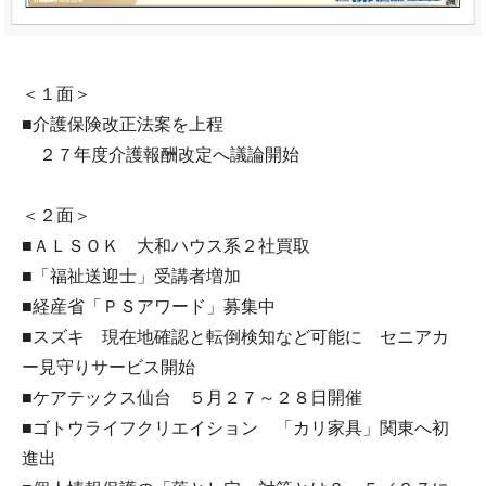
＜１面＞
■介護保険改正法案を上程
２７年度介護報酬改定へ議論開始
＜２面＞
■ＡＬＳＯＫ 大和ハウス系２社買取
■「福祉送迎士」受講者増加
■経産省「ＰＳアワード」募集中
■スズキ 現在地確認と転倒検知など可能に セニアカ
ー見守りサービス開始
■ケアテックス仙台 ５月２７～２８日開催
■ゴトウライフクリエイション 「カリ家具」関東へ初
進出