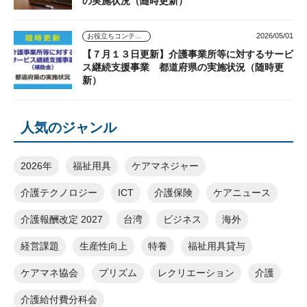
の実施状況（随時更新）
2026/05/01
お役立ちコンテンツ
【７月１３日更新】介護事業所等に対するサービ
ス継続支援事業 都道府県の実施状況（随時更
新）
人気のジャンル
2026年
福祉用具
ケアマネジャー
介護テクノロジー
ICT
介護保険
ケアニュース
介護報酬改定 2027
台湾
ビジネス
海外
経営課題
生産性向上
特養
福祉用具貸与
ケアマネ協会
プリズム
レクリエーション
介護
介護給付費分科会