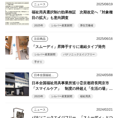
2025/08/19
ニュース
福祉用具選択制の効果検証 次期改定へ「対象種
目の拡大」も意向調査
2025年
シルバー産業新聞
厚生労働省
2025/06/16
注目商品
「スムーディ」昇降手すりに連結タイプ発売
シルバー産業新聞
パナソニックエイジフリー
手すり
2024/05/08
日本全国福祉用具事業所巡り
日本全国福祉用具事業所巡り②京都府長岡京市
「スマイルケア」 制度の枠超え「生活の場」を
支える
2023年
シルバー産業新聞
福祉用具
2024/02/21
ニュース
パナソニックエイジフリー 「スムーディ」とつ