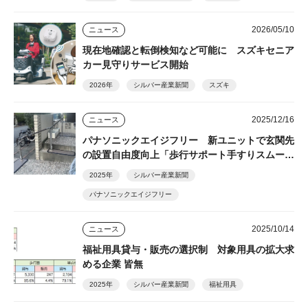
2026/05/10
ニュース
現在地確認と転倒検知など可能に スズキセニア
カー見守りサービス開始
2026年
シルバー産業新聞
スズキ
2025/12/16
ニュース
パナソニックエイジフリー 新ユニットで玄関先
の設置自由度向上「歩行サポート手すりスムーデ
ィ」
2025年
シルバー産業新聞
パナソニックエイジフリー
2025/10/14
ニュース
福祉用具貸与・販売の選択制 対象用具の拡大求
める企業 皆無
2025年
シルバー産業新聞
福祉用具