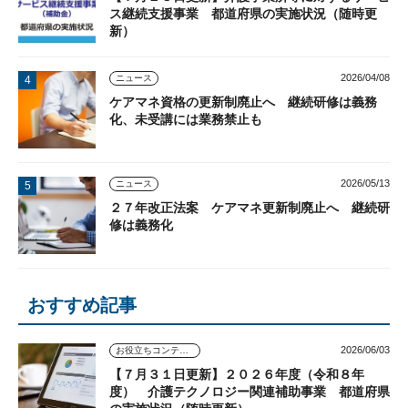
ス継続支援事業 都道府県の実施状況（随時更
新）
2026/04/08
ニュース
ケアマネ資格の更新制廃止へ 継続研修は義務
化、未受講には業務禁止も
2026/05/13
ニュース
２７年改正法案 ケアマネ更新制廃止へ 継続研
修は義務化
おすすめ記事
2026/06/03
お役立ちコンテンツ
【７月３１日更新】２０２６年度（令和８年
度） 介護テクノロジー関連補助事業 都道府県