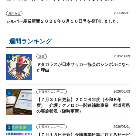
2026/06/11
お知らせ
シルバー産業新聞２０２６年６月１０日号を発刊しました。
週間ランキング
2019/11/09
話題
ヤタガラスが日本サッカー協会のシンボルになっ
た理由
2026/06/03
お役立ちコンテンツ
【７月３１日更新】２０２６年度（令和８年
度） 介護テクノロジー関連補助事業 都道府県
の実施状況（随時更新）
2026/05/01
お役立ちコンテンツ
【７月１３日更新】介護事業所等に対するサービ