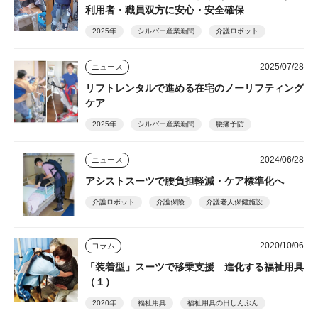
利用者・職員双方に安心・安全確保
2025年
シルバー産業新聞
介護ロボット
2025/07/28
ニュース
リフトレンタルで進める在宅のノーリフティング
ケア
2025年
シルバー産業新聞
腰痛予防
2024/06/28
ニュース
アシストスーツで腰負担軽減・ケア標準化へ
介護ロボット
介護保険
介護老人保健施設
2020/10/06
コラム
「装着型」スーツで移乗支援 進化する福祉用具
（１）
2020年
福祉用具
福祉用具の日しんぶん