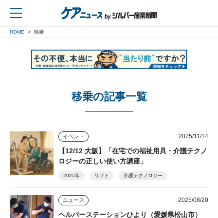
HOME
移乗
戻る
移乗の記事一覧
2025/11/14
イベント
【12/12 大阪】「在宅での福祉用具・介護テクノ
ロジーの正しい使い方講座」
2025年
リフト
介護テクノロジー
2025/08/20
ニュース
ヘルパーステーションひより（愛媛県松山市）