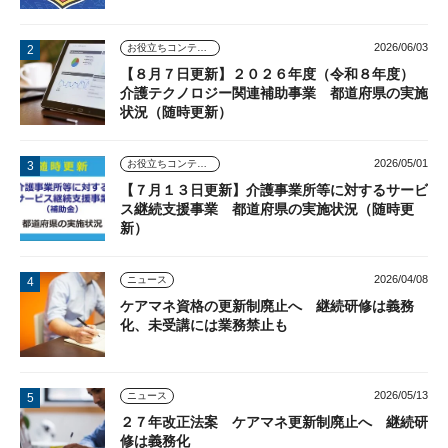
2026/06/03
お役立ちコンテンツ
【８月７日更新】２０２６年度（令和８年度）
介護テクノロジー関連補助事業 都道府県の実施
状況（随時更新）
2026/05/01
お役立ちコンテンツ
【７月１３日更新】介護事業所等に対するサービ
ス継続支援事業 都道府県の実施状況（随時更
新）
2026/04/08
ニュース
ケアマネ資格の更新制廃止へ 継続研修は義務
化、未受講には業務禁止も
2026/05/13
ニュース
２７年改正法案 ケアマネ更新制廃止へ 継続研
修は義務化