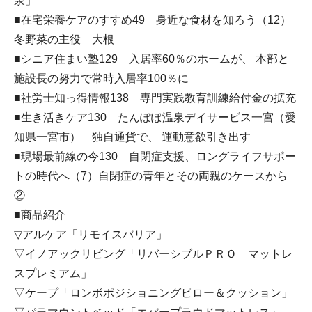
泉」
■在宅栄養ケアのすすめ49 身近な食材を知ろう（12）
冬野菜の主役 大根
■シニア住まい塾129 入居率60％のホームが、 本部と
施設長の努力で常時入居率100％に
■社労士知っ得情報138 専門実践教育訓練給付金の拡充
■生き活きケア130 たんぽぽ温泉デイサービス一宮（愛
知県一宮市） 独自通貨で、 運動意欲引き出す
■現場最前線の今130 自閉症支援、ロングライフサポー
トの時代へ（7）自閉症の青年とその両親のケースから
②
■商品紹介
▽アルケア「リモイスバリア」
▽イノアックリビング「リバーシブルＰＲＯ マットレ
スプレミアム」
▽ケープ「ロンボポジショニングピロー＆クッション」