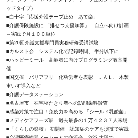
ッドタイプ）
■白十字「応援介護テープ止め あて楽」
■介護保険施設に 「排せつ支援加算」 自立へ向け計画
～実践で月１００単位
■第20回介護支援専門員実務研修受講試験
■カルスト会 システム化で記録時間、 半分以下に
■ハッピーミール 高齢者に向けプログラミング教室開
催
■国交省 バリアフリー化功労者を表彰 ＪＡＬ、 木製
車いす導入など
■介護データステーション
■名古屋市 在宅寝たきり者への訪問歯科診査
■感染対策で注目！免疫力を高める 「シールド乳酸菌」
■メディケアフーズ展 過去最多の１万４２３７人来場
■「くらしの楽校」 初開催 認知症のケアを演技で実践
■台湾医療機器メーカーとの交流会 2/22 大阪で