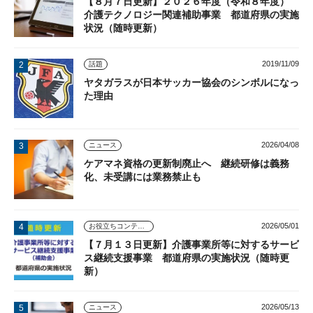
【８月７日更新】２０２６年度（令和８年度）
介護テクノロジー関連補助事業 都道府県の実施
状況（随時更新）
2019/11/09
話題
ヤタガラスが日本サッカー協会のシンボルになっ
た理由
2026/04/08
ニュース
ケアマネ資格の更新制廃止へ 継続研修は義務
化、未受講には業務禁止も
2026/05/01
お役立ちコンテンツ
【７月１３日更新】介護事業所等に対するサービ
ス継続支援事業 都道府県の実施状況（随時更
新）
2026/05/13
ニュース