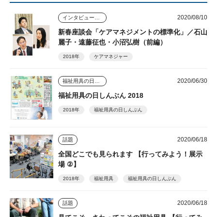
2020/08/10
インタビュー・座談会
新春座談会「ケアマネジメントの標準化」／石山
麗子・遠藤征也・小沼弘樹（前編）
2018年
ケアマネジャー
2020/06/30
福祉用具の日しんぶん
福祉用具の日しんぶん 2018
2018年
福祉用具の日しんぶん
2020/06/18
話題
全国どこでも見られます 【行ってみよう！展示
場 ②】
2018年
福祉用具
福祉用具の日しんぶん
2020/06/18
話題