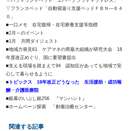
▽パラマウントベッド「エバープラウドマットレス」
▽フランスベッド「自動寝返り支援ベッドＦＢＮ―６４
０」
■一口メモ 在宅復帰・在宅療養支援等指標
■2月～のイベント
■1月 月間ダイジェスト
■地域力発見61 ケアマネの県最大組織が研究大会 18
年度改正めぐり、国に要望書提出
■支える現場を踏まえて94 認知症があっても地域で安
心して暮らせるように
■
トピックス 18年改正どうなった 生活援助・成功報
酬・介護医療院
■銀幕のいぶし銀256 『マンハント』
■ホームページ探索 「創傷治癒センター」
関連する記事