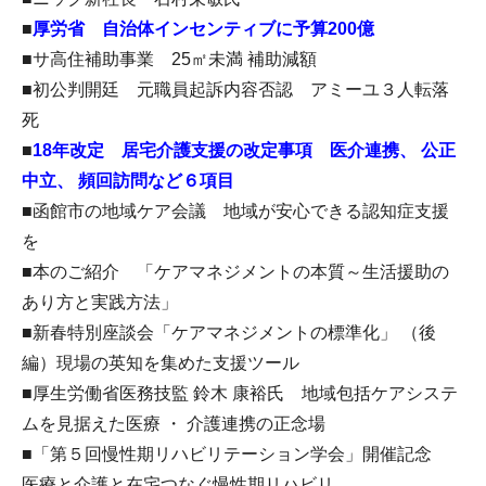
■
厚労省 自治体インセンティブに予算200億
■サ高住補助事業 25㎡未満 補助減額
■初公判開廷 元職員起訴内容否認 アミーユ３人転落
死
■
18年改定 居宅介護支援の改定事項 医介連携、 公正
中立、 頻回訪問など６項目
■函館市の地域ケア会議 地域が安心できる認知症支援
を
■本のご紹介 「ケアマネジメントの本質～生活援助の
あり方と実践方法」
■新春特別座談会「ケアマネジメントの標準化」 （後
編）現場の英知を集めた支援ツール
■厚生労働省医務技監 鈴木 康裕氏 地域包括ケアシステ
ムを見据えた医療 ・ 介護連携の正念場
■「第５回慢性期リハビリテーション学会」開催記念
医療と介護と在宅つなぐ慢性期リハビリ