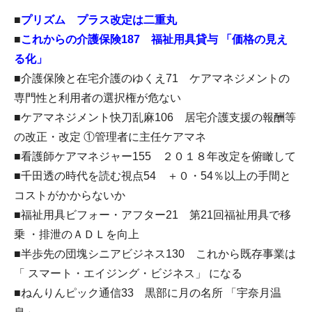
■
プリズム プラス改定は二重丸
■
これからの介護保険187 福祉用具貸与 「価格の見え
る化」​
■介護保険と在宅介護のゆくえ71 ケアマネジメントの
専門性と利用者の選択権が危ない
■ケアマネジメント快刀乱麻106 居宅介護支援の報酬等
の改正・改定 ①管理者に主任ケアマネ
■看護師ケアマネジャー155 ２０１８年改定を俯瞰して
■千田透の時代を読む視点54 ＋０・54％以上の手間と
コストがかからないか
■福祉用具ビフォー・アフター21 第21回福祉用具で移
乗 ・排泄のＡＤＬを向上
■半歩先の団塊シニアビジネス130 これから既存事業は
「 スマート・エイジング・ビジネス」 になる
■ねんりんピック通信33 黒部に月の名所 「宇奈月温