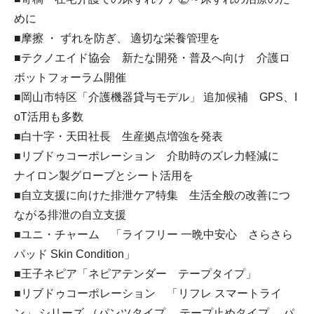
めに
■摩擦 ・ ずれを防ぎ、 適切な栄養管理を
■テクノエイド協会 新たな開発・普及へ向け 介護ロ
ボットフォーラム開催
■岡山市特区「介護機器貸与モデル」 追加候補 GPS、I
oT活用も多数
■白十字・天田社長 生産拠点増強を発表
■リブドゥコーポレーション 介助時のズレ力軽減に
ナイロン製グローブとシート活用を
■自立支援に向けた排泄ケア特集 生活全般の改善につ
ながる排泄の自立支援
■ユニ・チャーム 「ライフリー 一晩中安心 さらさら
パッド Skin Condition」
■王子ネピア「ネピアテンダー テープタイプ」
■リブドゥコーポレーション 「リフレ スマートライ
ン」 シリーズ （パンツタイプ、 テープ止めタイプ、 パ