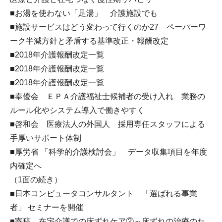
■お湯を使わない「足湯」 介護施設でも
■施設サービスはどう変わって行くのか27 ペーパーワ
ーク半減方針と矛盾する基準改正・報酬改定
■2018年介護報酬改定一覧
■2018年介護報酬改定一覧
■2018年介護報酬改定一覧
■奉優会 ＥＰＡ介護福祉士候補者の受け入れ 業務の
ルール化やシステム導入で働きやすく
■啓和会 医療法人の外国人 採用専任スタッフによる
手厚いサポート体制
■厚労省 「科学的介護検討会」 データ収集項目を年度
内確定へ
（1面の続き）
■日本コンピュータコンサルタント 「選ばれる事業
者」 セミナーを開催
■寄稿 在宅介護での床ずれケア②～床ずれの治療のた