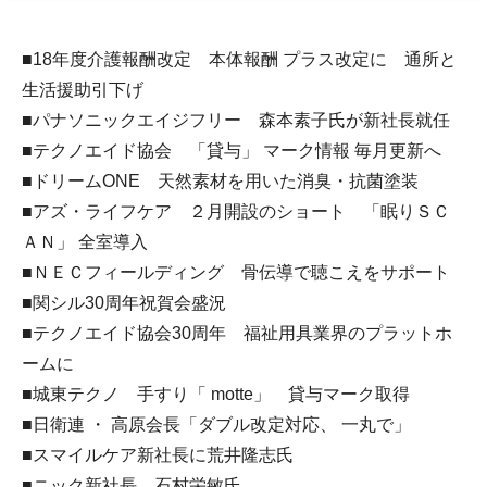
■18年度介護報酬改定 本体報酬 プラス改定に 通所と
生活援助引下げ
■パナソニックエイジフリー 森本素子氏が新社長就任
■テクノエイド協会 「貸与」 マーク情報 毎月更新へ
■ドリームONE 天然素材を用いた消臭・抗菌塗装
■アズ・ライフケア ２月開設のショート 「眠りＳＣ
ＡＮ」 全室導入
■ＮＥＣフィールディング 骨伝導で聴こえをサポート
■関シル30周年祝賀会盛況
■テクノエイド協会30周年 福祉用具業界のプラットホ
ームに
■城東テクノ 手すり「 motte」 貸与マーク取得
■日衛連 ・ 高原会長「ダブル改定対応、 一丸で」
■スマイルケア新社長に荒井隆志氏
■ニック新社長 石村栄敏氏