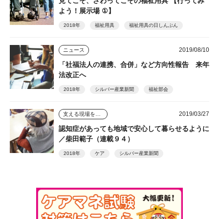
見てこそ、さわってこその福祉用具 【行ってみ
よう！展示場 ①】
2018年
福祉用具
福祉用具の日しんぶん
2019/08/10
ニュース
「社福法人の連携、合併」など方向性報告 来年
法改正へ
2018年
シルバー産業新聞
福祉部会
2019/03/27
支える現場を踏まえて
認知症があっても地域で安心して暮らせるように
／柴田範子（連載９４）
2018年
ケア
シルバー産業新聞