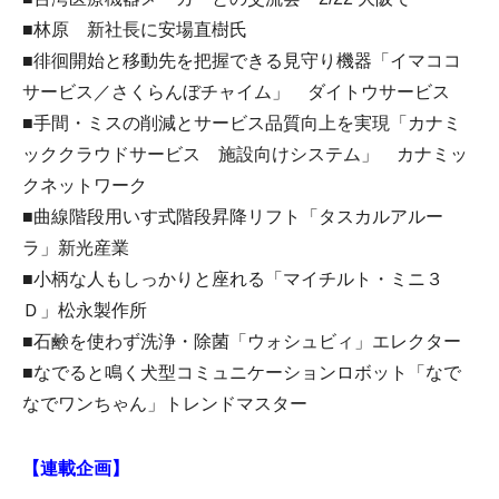
■林原 新社長に安場直樹氏
■徘徊開始と移動先を把握できる見守り機器「イマココ
サービス／さくらんぼチャイム」 ダイトウサービス
■手間・ミスの削減とサービス品質向上を実現「カナミ
ッククラウドサービス 施設向けシステム」 カナミッ
クネットワーク
■曲線階段用いす式階段昇降リフト「タスカルアルー
ラ」新光産業
■小柄な人もしっかりと座れる「マイチルト・ミニ３
Ｄ」松永製作所
■石鹸を使わず洗浄・除菌「ウォシュビィ」エレクター
■なでると鳴く犬型コミュニケーションロボット「なで
なでワンちゃん」トレンドマスター
【連載企画】