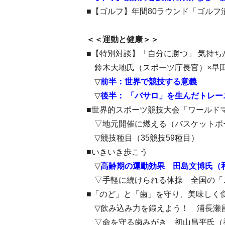
■【ゴルフ】年間80ラウンド「ゴルフ
＜＜運動と健康＞＞
■【特別対談】「自分に勝つ」 気持ち
鈴木大地氏（スポーツ庁長官）×早田
▽
前半：世界で競技する意義
▽
後半： 「バサロ」を生んだトレー
■世界的スポーツ競技大会「ワールドマ
▽地元開催に燃える（バスケットボ
▽競技種目（35競技59種目）
■いきいき歩こう
▽
高齢期の運動効果 田島文博氏（
▽手軽に続けられる体操 全国の「
■「のど」と「歯」を守り、美味しく
▽飲み込み力を鍛えよう！ 浦長瀬
▽命を守る歯みがき 初山昌平氏（