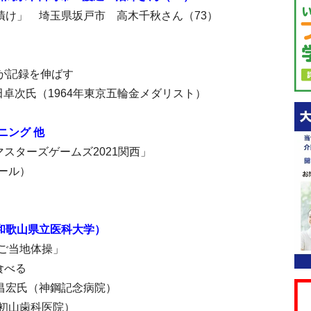
漬け」 埼玉県坂戸市 高木千秋さん（73）
が記録を伸ばす
卓次氏（1964年東京五輪金メダリスト）
ニング 他
スターズゲームズ2021関西」
ール）
和歌山県立医科大学）
ご当地体操」
食べる
昌宏氏（神鋼記念病院）
初山歯科医院）