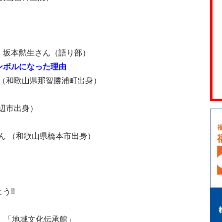
 坂本勲生さん（語り部）
ンボルになった理由
（和歌山県那智勝浦町出身）
辺市出身）
 （和歌山県橋本市出身）
う!!
 「地域文化伝承館」