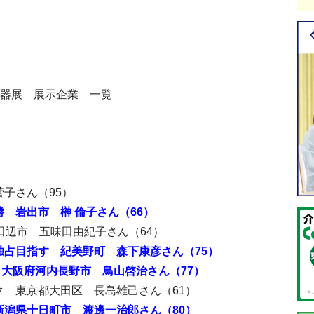
機器展 展示企業 一覧
子さん（95）
 岩出市 榊 倫子さん（66）
田辺市 五味田由紀子さん（64）
占目指す 紀美野町 森下康彦さん（75）
勝を 大阪府河内長野市 鳥山啓治さん（77）
ク 東京都大田区 長島雄己さん（61）
潟県十日町市 渡邊一治郎さん（80）