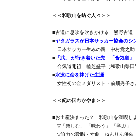
＜＜和歌山を紡ぐ人々＞＞
■古道に息吹を吹きかける 熊野古道
■
ヤタガラスが日本サッカー協会のシ
日本サッカー生みの親 中村覚之助
■
「武」 が行き着いた先 「合気道」
合気道開祖 植芝盛平（和歌山県田
■
水泳に命を捧げた生涯
女性初の金メダリスト・前畑秀子さん
＜＜紀の国わかやま＞＞
■お土産決まった？ 和歌山を満喫しよ
▽「楽しむ」 「味わう」 「学ぶ」
▽迫力の歌唱・寸劇 ねんりん併催