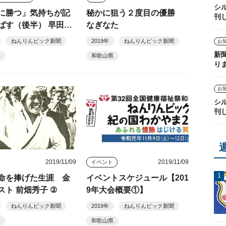
シ
に勝つ」気持ちが記
秘かに狙う２度目の優勝
刊
す（後半） 早田卓
なぎなた
木大地
ねんりんピック新聞
2019年
ねんりんピック新聞
お
新
県
和歌山県
り
お
シ
刊
2019/11/09
2019/11/09
イベント
命を捧げた生涯 金
イベントスケジュール【201
スト 前畑秀子 ②
9年大会概要①】
ねんりんピック新聞
2019年
ねんりんピック新聞
県
和歌山県