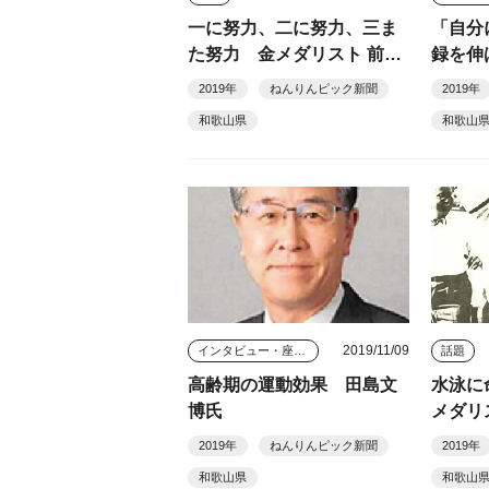
一に努力、二に努力、三ま
「自分
た努力 金メダリスト 前畑
録を伸ば
秀子 ①
次／鈴
2019年
ねんりんピック新聞
2019年
和歌山県
和歌山
2019/11/09
インタビュー・座談会
話題
高齢期の運動効果 田島文
水泳に
博氏
メダリ
2019年
ねんりんピック新聞
2019年
和歌山県
和歌山