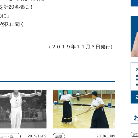
を計20名様に！
ために」
啓氏に聞く
（２０１９年１１月３日発行）
お
2019/11/09
2019/11/09
インタビュー・座談会
話題