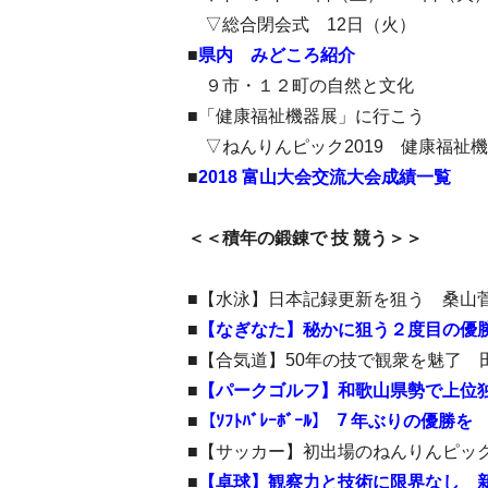
▽総合閉会式 12日（火）
■
県内 みどころ紹介
９市・１２町の自然と文化
■「健康福祉機器展」に行こう
▽ねんりんピック2019 健康福祉
■
2018 富山大会交流大会成績一覧
＜＜積年の鍛錬で 技 競う＞＞
■【水泳】日本記録更新を狙う 桑山菅
■
【なぎなた】秘かに狙う２度目の優勝
■【合気道】50年の技で観衆を魅了 
■
【パークゴルフ】和歌山県勢で上位独
■
【ｿﾌﾄﾊﾞﾚｰﾎﾞｰﾙ】 ７年ぶりの優
■【サッカー】初出場のねんりんピッ
■
【卓球】観察力と技術に限界なし 新