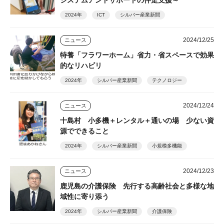
システムアンドサポートの伴走支援～
2024年
ICT
シルバー産業新聞
2024/12/25
ニュース
特養「フラワーホーム」省力・省スペースで効果
的なリハビリ
2024年
シルバー産業新聞
テクノロジー
2024/12/24
ニュース
十島村 小多機＋レンタル＋通いの場 少ない資
源でできること
2024年
シルバー産業新聞
小規模多機能
2024/12/23
ニュース
鹿児島の介護保険 先行する高齢社会と多様な地
域性に寄り添う
2024年
シルバー産業新聞
介護保険