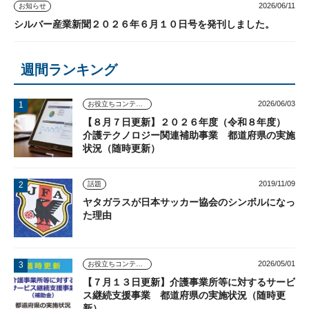
2026/06/11
お知らせ
シルバー産業新聞２０２６年６月１０日号を発刊しました。
週間ランキング
2026/06/03
お役立ちコンテンツ
【８月７日更新】２０２６年度（令和８年度）
介護テクノロジー関連補助事業 都道府県の実施
状況（随時更新）
2019/11/09
話題
ヤタガラスが日本サッカー協会のシンボルになっ
た理由
2026/05/01
お役立ちコンテンツ
【７月１３日更新】介護事業所等に対するサービ
ス継続支援事業 都道府県の実施状況（随時更
新）