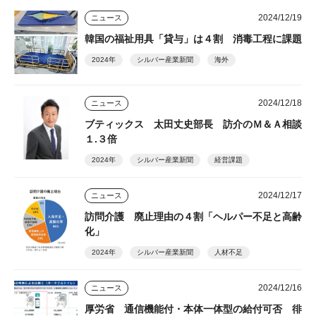
2024/12/19
ニュース
韓国の福祉用具「貸与」は４割 消毒工程に課題
2024年
シルバー産業新聞
海外
2024/12/18
ニュース
ブティックス 太田丈史部長 訪介のＭ＆Ａ相談
１.３倍
2024年
シルバー産業新聞
経営課題
2024/12/17
ニュース
訪問介護 廃止理由の４割「ヘルパー不足と高齢
化」
2024年
シルバー産業新聞
人材不足
2024/12/16
ニュース
厚労省 通信機能付・本体一体型の給付可否 徘