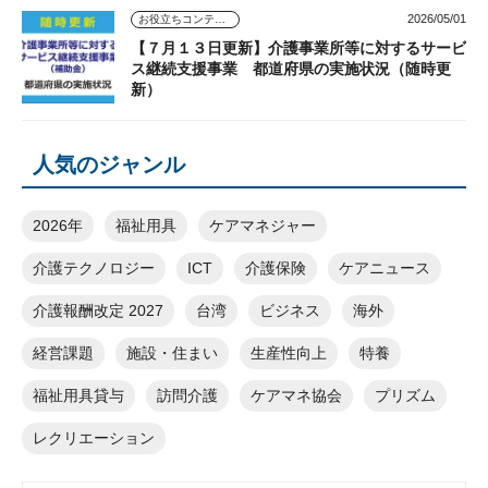
2026/05/01
お役立ちコンテンツ
【７月１３日更新】介護事業所等に対するサービ
ス継続支援事業 都道府県の実施状況（随時更
新）
人気のジャンル
2026年
福祉用具
ケアマネジャー
介護テクノロジー
ICT
介護保険
ケアニュース
介護報酬改定 2027
台湾
ビジネス
海外
経営課題
施設・住まい
生産性向上
特養
福祉用具貸与
訪問介護
ケアマネ協会
プリズム
レクリエーション