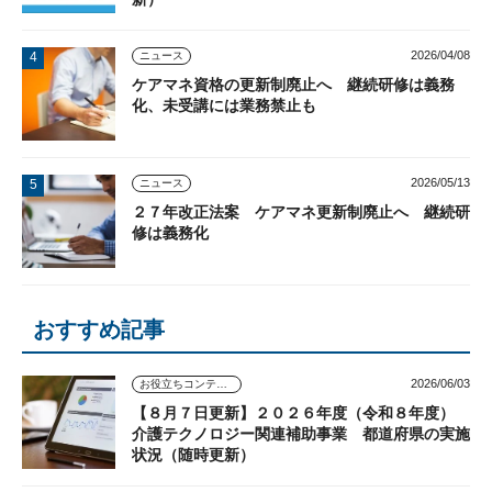
2026/04/08
ニュース
ケアマネ資格の更新制廃止へ 継続研修は義務
化、未受講には業務禁止も
2026/05/13
ニュース
２７年改正法案 ケアマネ更新制廃止へ 継続研
修は義務化
おすすめ記事
2026/06/03
お役立ちコンテンツ
【８月７日更新】２０２６年度（令和８年度）
介護テクノロジー関連補助事業 都道府県の実施
状況（随時更新）