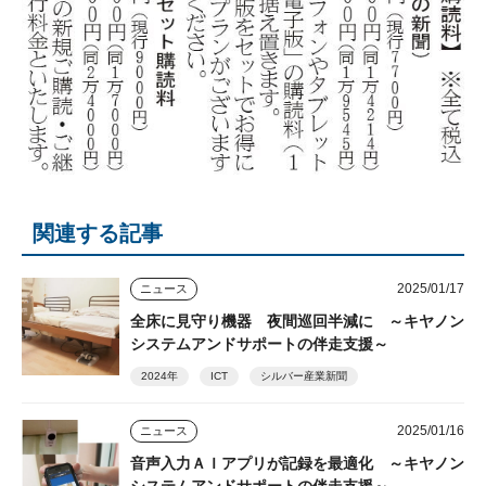
関連する記事
2025/01/17
ニュース
全床に見守り機器 夜間巡回半減に ～キヤノン
システムアンドサポートの伴走支援～
2024年
ICT
シルバー産業新聞
2025/01/16
ニュース
音声入力ＡＩアプリが記録を最適化 ～キヤノン