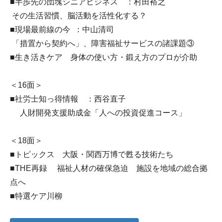
■半歩先の団塊シニアビジネス ：村田裕之
その生活習慣、脳活動を活性化する？
■現場最前線の今 ：中山清司
「措置から契約へ」、障害福祉サービスの諸課題③
■生き活きケア 身体の使い方・鍛え方のプロが介助
＜16面＞
■社労士知っ得情報 ：西谷直子
人財開発支援助成金「人への投資促進コース」
＜18面＞
■トピックス 大阪・関西万博で甦る技術たち
■THE再録 福祉人材の確保急迫 施設を地域の総合拠
点へ
■特選ケア川柳