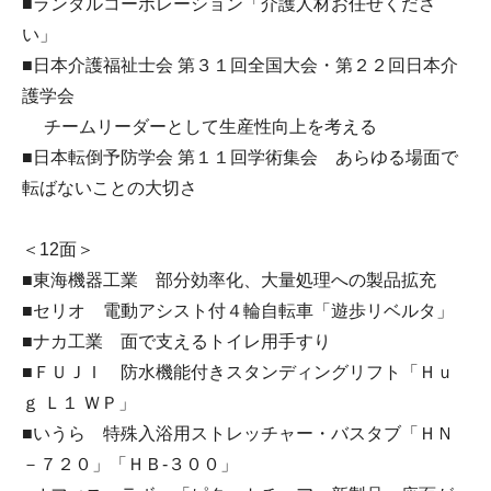
■ランダルコーポレーション「介護人材お任せくださ
い」
■日本介護福祉士会 第３１回全国大会・第２２回日本介
護学会
チームリーダーとして生産性向上を考える
■日本転倒予防学会 第１１回学術集会 あらゆる場面で
転ばないことの大切さ
＜12面＞
■東海機器工業 部分効率化、大量処理への製品拡充
■セリオ 電動アシスト付４輪自転車「遊歩リベルタ」
■ナカ工業 面で支えるトイレ用手すり
■ＦＵＪＩ 防水機能付きスタンディングリフト「Ｈｕ
ｇ Ｌ１ ＷＰ」
■いうら 特殊入浴用ストレッチャー・バスタブ「ＨＮ
－７２０」「ＨＢ-３００」