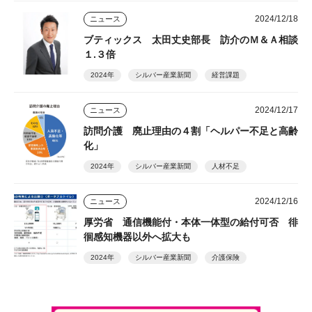
2024/12/18
ニュース
ブティックス 太田丈史部長 訪介のＭ＆Ａ相談
１.３倍
2024年
シルバー産業新聞
経営課題
2024/12/17
ニュース
訪問介護 廃止理由の４割「ヘルパー不足と高齢
化」
2024年
シルバー産業新聞
人材不足
2024/12/16
ニュース
厚労省 通信機能付・本体一体型の給付可否 徘
徊感知機器以外へ拡大も
2024年
シルバー産業新聞
介護保険