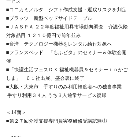
ービス
■コニカミノルタ シフト作成支援・返戻リスクを判定
■プラッツ 新型ベッドサイドテーブル
■ＪＡＳＰＡ ２２年度福祉用具市場動向調査 介護保険
対象品目 １２１０億円で前年並み
■台湾 テクノロジー機器をレンタル給付対象へ
■フランスベッド 「もふピタ」のセミナー＆体験会開
催
■「快護生活フェスＤＸ 福祉機器展＆セミナーｉｎかご
しま」 ６１社出展、盛会裏に終了
■大阪・大東市 手すりのみ利用軽度者への独自事業
手すり利用３４人 うち３人通常サービス復帰
＜14面＞
■第２７回介護支援専門員実務研修受講試験①