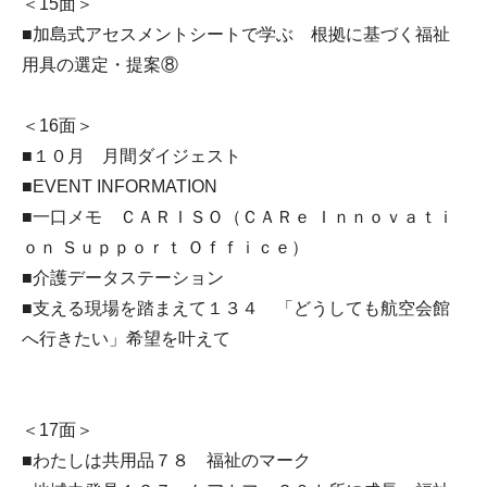
＜15面＞
■加島式アセスメントシートで学ぶ 根拠に基づく福祉
用具の選定・提案⑧
＜16面＞
■１０月 月間ダイジェスト
■EVENT INFORMATION
■一口メモ ＣＡＲＩＳＯ（ＣＡＲｅ Ｉｎｎｏｖａｔｉ
ｏｎ Ｓｕｐｐｏｒｔ Ｏｆｆｉｃｅ）
■介護データステーション
■支える現場を踏まえて１３４ 「どうしても航空会館
へ行きたい」希望を叶えて
＜17面＞
■わたしは共用品７８ 福祉のマーク