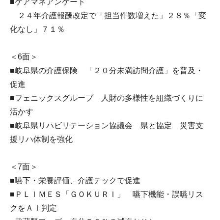
■ケアマネアンケート
２４年介護報酬改定で「担当件数増えた」２８％「変
化なし」７１％
＜6面＞
■岐阜県の介護保険 「２０分未満訪問介護」を普及・
促進
■フェニックスグループ 人財の多様性を組織づくりに
活かす
■岐阜県リハビリテーション協議会 県と協定 災害支
援リハ体制を強化
＜7面＞
■嚥下・栄養評価、介護テックで促進
■ＰＬＩＭＥＳ「ＧＯＫＵＲＩ」 嚥下機能・誤嚥リス
クをＡＩ判定