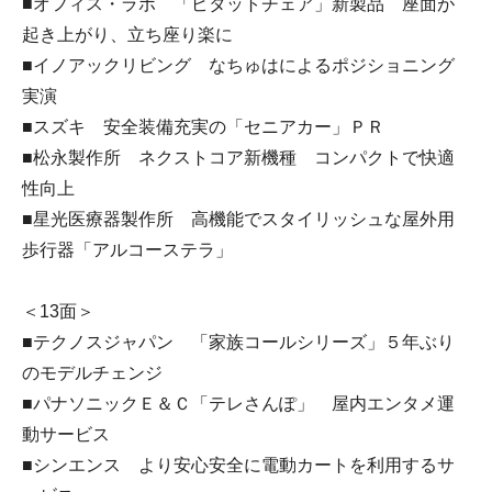
■オフィス・ラボ 「ピタットチェア」新製品 座面が
起き上がり、立ち座り楽に
■イノアックリビング なちゅはによるポジショニング
実演
■スズキ 安全装備充実の「セニアカー」ＰＲ
■松永製作所 ネクストコア新機種 コンパクトで快適
性向上
■星光医療器製作所 高機能でスタイリッシュな屋外用
歩行器「アルコーステラ」
＜13面＞
■テクノスジャパン 「家族コールシリーズ」５年ぶり
のモデルチェンジ
■パナソニックＥ＆Ｃ「テレさんぽ」 屋内エンタメ運
動サービス
■シンエンス より安心安全に電動カートを利用するサ