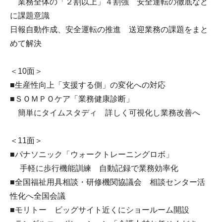
業務全体の「２割以上」４割強 安全運転の徹底など
に課題意識
日報自動作成、安全運転の推進 送迎業務の課題をまと
めて解決
＜10面＞
■生産性向上「支援する側」の変化への対応
■ＳＯＭＰＯケア「業務健康診断」
簡単にタイムスタディ 詳しく可視化し業務改善へ
＜11面＞
■パナソニック「ウォークトレーニングロボ」
手軽に歩行機能訓練 自動記録で業務効率化
■全国福祉用具相談・研修機関協議会 相談センター活
性化へ全国会議
■モリトー ビッグサイト近くにショールーム開設