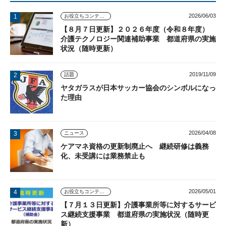
2026/06/03
お役立ちコンテンツ
【８月７日更新】２０２６年度（令和８年度）
介護テクノロジー関連補助事業 都道府県の実施
状況（随時更新）
2019/11/09
話題
ヤタガラスが日本サッカー協会のシンボルになっ
た理由
2026/04/08
ニュース
ケアマネ資格の更新制廃止へ 継続研修は義務
化、未受講には業務禁止も
2026/05/01
お役立ちコンテンツ
【７月１３日更新】介護事業所等に対するサービ
ス継続支援事業 都道府県の実施状況（随時更
新）