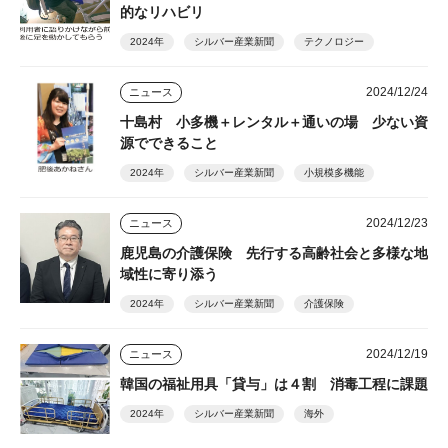
的なリハビリ
2024年
シルバー産業新聞
テクノロジー
2024/12/24
ニュース
十島村 小多機＋レンタル＋通いの場 少ない資
源でできること
2024年
シルバー産業新聞
小規模多機能
2024/12/23
ニュース
鹿児島の介護保険 先行する高齢社会と多様な地
域性に寄り添う
2024年
シルバー産業新聞
介護保険
2024/12/19
ニュース
韓国の福祉用具「貸与」は４割 消毒工程に課題
2024年
シルバー産業新聞
海外