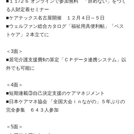
■１１/２６ オンラインで参加無料 「辞めない」をつく
る人財定着セミナー
■ケアテックス名古屋開催 １２月４日～５日
■ウェルファン総合カタログ「福祉用具便利帖」「ベス
トケア」２本立てに
＜3面＞
■居宅介護支援費Ⅱの算定「ＣＰデータ連携システム」以
外でも可能に
＜4面＞
■短期連載③自己決定支援のケアマネジメント
■日本ケアマネ協会 「全国大会ｉｎながの」５年ぶりの
完全参集 ６４３人参加
＜5面＞