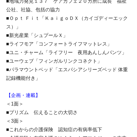
■地域力発見１３７ ケアカフェ２０カ所に成長 福祉
公社、社協、包括の協力
■Ｏｐｔ Ｆｉｔ「ＫａｉｇｏＤＸ（カイゴディーエック
ス）」
■新光産業「シュプールＸ」
■ライフモア「コンフォートライフマットレス」
■ユニ・チャーム「ライフリー 夜用あんしんパンツ」
■ユーウェブ「フィンガルリンクコネクト」
■パラマウントベッド「エスパシアシリーズベッド 体重
記録機能付き」
【企画・連載】
＜1面＞
■プリズム 伝えることの大切さ
＜3面＞
■これからの介護保険 認知症の有病率低下