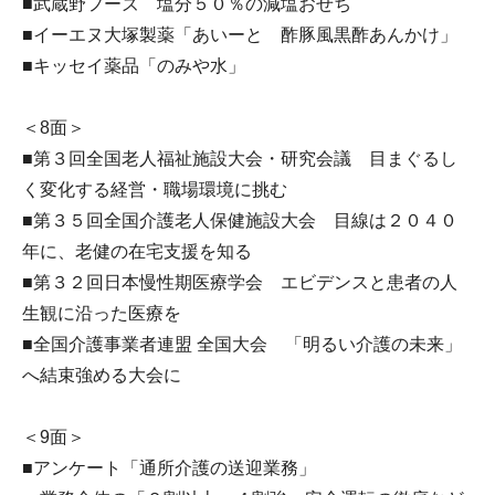
■武蔵野フーズ 塩分５０％の減塩おせち
■イーエヌ大塚製薬「あいーと 酢豚風黒酢あんかけ」
■キッセイ薬品「のみや水」
＜8面＞
■第３回全国老人福祉施設大会・研究会議 目まぐるし
く変化する経営・職場環境に挑む
■第３５回全国介護老人保健施設大会 目線は２０４０
年に、老健の在宅支援を知る
■第３２回日本慢性期医療学会 エビデンスと患者の人
生観に沿った医療を
■全国介護事業者連盟 全国大会 「明るい介護の未来」
へ結束強める大会に
＜9面＞
■アンケート「通所介護の送迎業務」