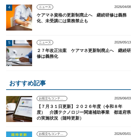
2026/04/08
ニュース
ケアマネ資格の更新制廃止へ 継続研修は義務
化、未受講には業務禁止も
2026/05/13
ニュース
２７年改正法案 ケアマネ更新制廃止へ 継続研
修は義務化
おすすめ記事
2026/06/03
お役立ちコンテンツ
【７月３１日更新】２０２６年度（令和８年
度） 介護テクノロジー関連補助事業 都道府県
の実施状況（随時更新）
2026/05/01
お役立ちコンテンツ