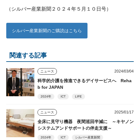
（シルバー産業新聞２０２４年５月１０日号）
シルバー産業新聞のご購読はこちら
関連する記事
2024/03/04
ニュース
科学的介護を推進できるデイサービスへ Reha
b for JAPAN
2024年
ICT
LIFE
2025/01/17
ニュース
全床に見守り機器 夜間巡回半減に ～キヤノン
システムアンドサポートの伴走支援～
2024年
ICT
シルバー産業新聞