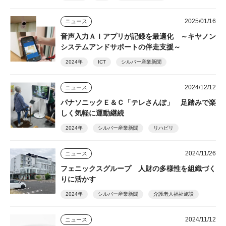
2025/01/16
ニュース
音声入力ＡＩアプリが記録を最適化 ～キヤノン
システムアンドサポートの伴走支援～
2024年
ICT
シルバー産業新聞
2024/12/12
ニュース
パナソニックＥ＆Ｃ「テレさんぽ」 足踏みで楽
しく気軽に運動継続
2024年
シルバー産業新聞
リハビリ
2024/11/26
ニュース
フェニックスグループ 人財の多様性を組織づく
りに活かす
2024年
シルバー産業新聞
介護老人福祉施設
2024/11/12
ニュース