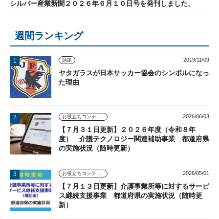
シルバー産業新聞２０２６年６月１０日号を発刊しました。
週間ランキング
2019/11/09
話題
ヤタガラスが日本サッカー協会のシンボルになっ
た理由
2026/06/03
お役立ちコンテンツ
【７月３１日更新】２０２６年度（令和８年
度） 介護テクノロジー関連補助事業 都道府県
の実施状況（随時更新）
2026/05/01
お役立ちコンテンツ
【７月１３日更新】介護事業所等に対するサービ
ス継続支援事業 都道府県の実施状況（随時更
新）