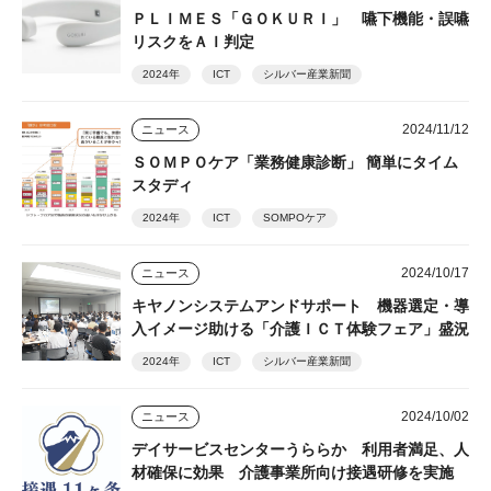
ＰＬＩＭＥＳ「ＧＯＫＵＲＩ」 嚥下機能・誤嚥
リスクをＡＩ判定
2024年
ICT
シルバー産業新聞
2024/11/12
ニュース
ＳＯＭＰＯケア「業務健康診断」 簡単にタイム
スタディ
2024年
ICT
SOMPOケア
2024/10/17
ニュース
キヤノンシステムアンドサポート 機器選定・導
入イメージ助ける「介護ＩＣＴ体験フェア」盛況
2024年
ICT
シルバー産業新聞
2024/10/02
ニュース
デイサービスセンターうららか 利用者満足、人
材確保に効果 介護事業所向け接遇研修を実施