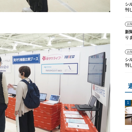
シ
刊
お
新
り
お
シ
刊