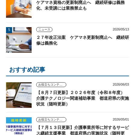
ケアマネ資格の更新制廃止へ 継続研修は義務
化、未受講には業務禁止も
2026/05/13
ニュース
２７年改正法案 ケアマネ更新制廃止へ 継続研
修は義務化
おすすめ記事
2026/06/03
お役立ちコンテンツ
【８月７日更新】２０２６年度（令和８年度）
介護テクノロジー関連補助事業 都道府県の実施
状況（随時更新）
2026/05/01
お役立ちコンテンツ
【７月１３日更新】介護事業所等に対するサービ
ス継続支援事業 都道府県の実施状況（随時更