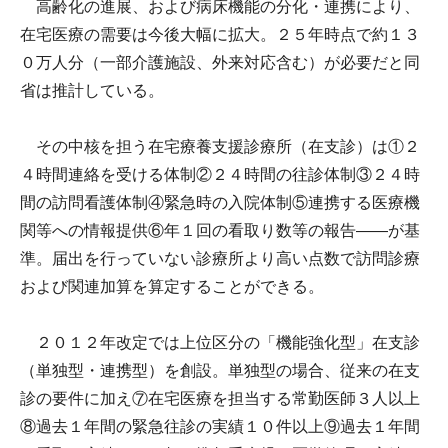
高齢化の進展、および病床機能の分化・連携により、
在宅医療の需要は今後大幅に拡大。２５年時点で約１３
０万人分（一部介護施設、外来対応含む）が必要だと同
省は推計している。
その中核を担う在宅療養支援診療所（在支診）は①２
４時間連絡を受ける体制②２４時間の往診体制③２４時
間の訪問看護体制④緊急時の入院体制⑤連携する医療機
関等への情報提供⑥年１回の看取り数等の報告――が基
準。届出を行っていない診療所より高い点数で訪問診療
および関連加算を算定することができる。
２０１２年改定では上位区分の「機能強化型」在支診
（単独型・連携型）を創設。単独型の場合、従来の在支
診の要件に加え⑦在宅医療を担当する常勤医師３人以上
⑧過去１年間の緊急往診の実績１０件以上⑨過去１年間