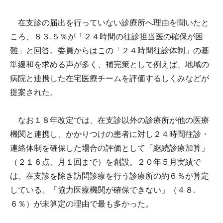
在支診の届出を行っていない診療所へ理由を聞いたと
ころ、８３.５％が「２４時間の往診担当医の確保が困
難」と回答。委員からはこの「２４時間往診体制」の基
準緩和を求める声が多く、補完策として例えば、地域の
病院と連携した在宅医療チームを評価するしくみなどが
提案された。
なお１８年改定では、在支診以外の診療所が他の医療
機関と連携し、かかりつけの患者に対し２４時間往診・
連絡体制を確保した場合の評価として「継続診療加算」
（２１６点、月１回まで）を創設。２０年５月実績で
は、在支診を除き訪問診療を行う診療所の約６％が算定
している。「協力医療機関が確保できない」（４８.
６％）が未算定の理由で最も多かった。