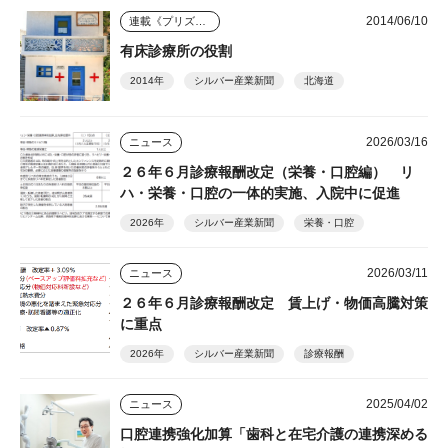
2014/06/10
連載《プリズム》
有床診療所の役割
2014年
シルバー産業新聞
北海道
2026/03/16
ニュース
２６年６月診療報酬改定（栄養・口腔編） リ
ハ・栄養・口腔の一体的実施、入院中に促進
2026年
シルバー産業新聞
栄養・口腔
2026/03/11
ニュース
２６年６月診療報酬改定 賃上げ・物価高騰対策
に重点
2026年
シルバー産業新聞
診療報酬
2025/04/02
ニュース
口腔連携強化加算「歯科と在宅介護の連携深める