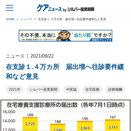
HOME
ニュース
在支診１.４万カ所 届出増へ往診要件緩和など意見
戻る
ニュース
2021/09/22
在支診１.４万カ所 届出増へ往診要件緩
和など意見
2021年
シルバー産業新聞
中医協
在宅医療
診療報酬