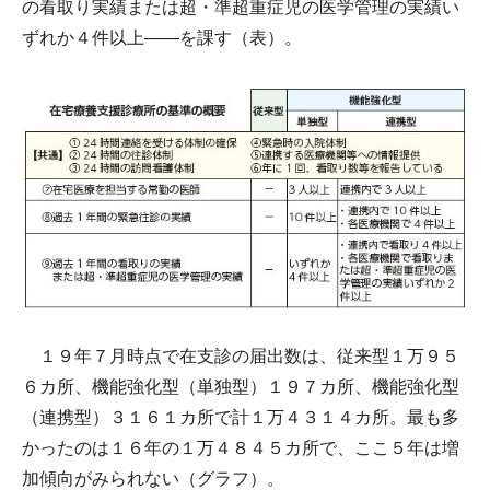
の看取り実績または超・準超重症児の医学管理の実績い
ずれか４件以上――を課す（表）。
１９年７月時点で在支診の届出数は、従来型１万９５
６カ所、機能強化型（単独型）１９７カ所、機能強化型
（連携型）３１６１カ所で計１万４３１４カ所。最も多
かったのは１６年の１万４８４５カ所で、ここ５年は増
加傾向がみられない（グラフ）。