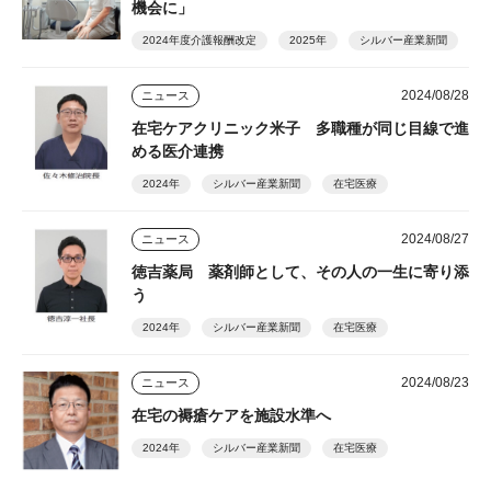
機会に」
2024年度介護報酬改定
2025年
シルバー産業新聞
2024/08/28
ニュース
在宅ケアクリニック米子 多職種が同じ目線で進
める医介連携
2024年
シルバー産業新聞
在宅医療
2024/08/27
ニュース
徳吉薬局 薬剤師として、その人の一生に寄り添
う
2024年
シルバー産業新聞
在宅医療
2024/08/23
ニュース
在宅の褥瘡ケアを施設水準へ
2024年
シルバー産業新聞
在宅医療