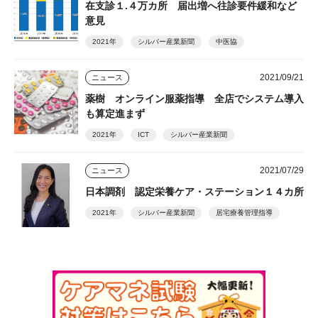
在支診１.４万カ所 届出増へ往診要件緩和など
意見
2021年
シルバー産業新聞
中医協
2021/09/21
ニュース
薬樹 オンライン服薬指導 全店でシステム導入
も算定進まず
2021年
ICT
シルバー産業新聞
2021/07/29
ニュース
日本調剤 認定栄養ケア・ステーション１４カ所
2021年
シルバー産業新聞
居宅療養管理指導