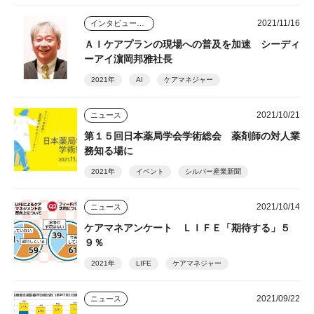
2021/11/16
インタビュー・座談会
ＡＩケアプランの現場への普及を加速 シーディ
ーアイ濵岡邦雅社長
2021年
AI
ケアマネジャー
2021/10/21
ニュース
第１５回日本薬局学会学術総会 薬剤師の対人業
務知る場に
2021年
イベント
シルバー産業新聞
2021/10/14
ニュース
ケアマネアンケート ＬＩＦＥ「期待する」５
９％
2021年
LIFE
ケアマネジャー
2021/09/22
ニュース