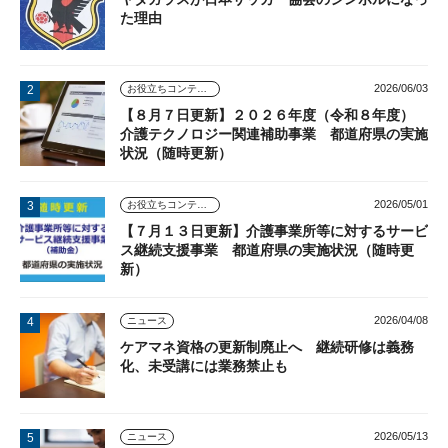
た理由
2026/06/03
お役立ちコンテンツ
【８月７日更新】２０２６年度（令和８年度）
介護テクノロジー関連補助事業 都道府県の実施
状況（随時更新）
2026/05/01
お役立ちコンテンツ
【７月１３日更新】介護事業所等に対するサービ
ス継続支援事業 都道府県の実施状況（随時更
新）
2026/04/08
ニュース
ケアマネ資格の更新制廃止へ 継続研修は義務
化、未受講には業務禁止も
2026/05/13
ニュース