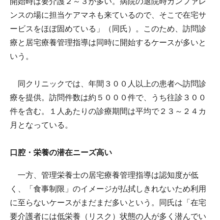
開始時は要介護２～３が多い。病院の退院時カンファレ
ンスの場に担当ケアマネも来ているので、そこで在宅サ
ービスをほぼ固めている」（同氏）。このため、訪問診
療と居宅療養管理指導は同時に開始するケースが多いと
いう。
同クリニックでは、年間３００人以上の患者へ訪問診
療を提供。訪問件数は約５０００件で、うち往診３００
件を含む。１人あたりの診療期間は平均で２３～２４カ
月となっている。
口腔・栄養の潜在ニーズ高い
一方、管理栄養士の居宅療養管理指導は認知度が低
く、「食事制限」のイメージが払拭しきれないため利用
に至らないケースがまだまだ多いという。同氏は「在宅
要介護者には低栄養（リスク）状態の人が多く潜んでい