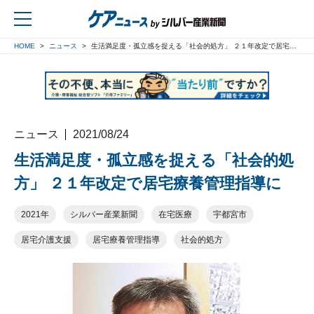
HOME
ニュース
生活満足度・孤立感を捉える「社会的処方」 ２１年改定で居宅療養管理指導に
戻る
ニュース
2021/08/24
生活満足度・孤立感を捉える「社会的処
方」 ２１年改定で居宅療養管理指導に
2021年
シルバー産業新聞
在宅医療
宇都宮市
居宅介護支援
居宅療養管理指導
社会的処方