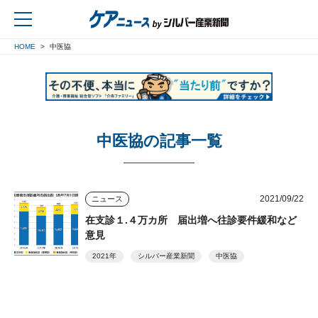
HOME
中医協
戻る
中医協の記事一覧
2021/09/22
ニュース
在支診１.４万カ所 届出増へ往診要件緩和など
意見
2021年
シルバー産業新聞
中医協