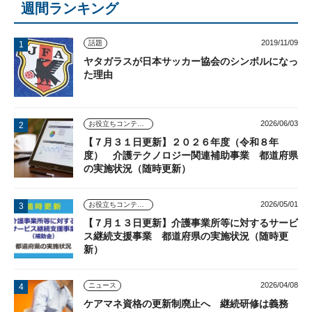
週間ランキング
2019/11/09
話題
ヤタガラスが日本サッカー協会のシンボルになっ
た理由
2026/06/03
お役立ちコンテンツ
【７月３１日更新】２０２６年度（令和８年
度） 介護テクノロジー関連補助事業 都道府県
の実施状況（随時更新）
2026/05/01
お役立ちコンテンツ
【７月１３日更新】介護事業所等に対するサービ
ス継続支援事業 都道府県の実施状況（随時更
新）
2026/04/08
ニュース
ケアマネ資格の更新制廃止へ 継続研修は義務