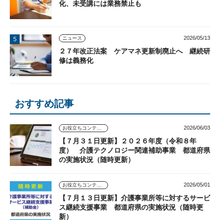
化、未受講には業務禁止も
2026/05/13
ニュース
２７年改正法案 ケアマネ更新制廃止へ 継続研
修は義務化
おすすめ記事
2026/06/03
お役立ちコンテンツ
【７月３１日更新】２０２６年度（令和８年
度） 介護テクノロジー関連補助事業 都道府県
の実施状況（随時更新）
2026/05/01
お役立ちコンテンツ
【７月１３日更新】介護事業所等に対するサービ
ス継続支援事業 都道府県の実施状況（随時更
新）