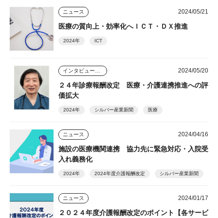
2024/05/21
ニュース
医療の質向上・効率化へＩＣＴ・ＤＸ推進
2024年
ICT
2024/05/20
インタビュー・座談会
２４年診療報酬改定 医療・介護連携推進への評
価拡大
2024年
シルバー産業新聞
医療
2024/04/16
ニュース
施設の医療機関連携 協力先に緊急対応・入院受
入れ義務化
2024年
2024年度介護報酬改定
シルバー産業新聞
2024/01/17
ニュース
２０２４年度介護報酬改定のポイント【各サービ