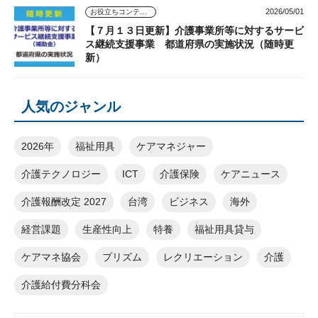
2026/05/01
お役立ちコンテンツ
【７月１３日更新】介護事業所等に対するサービ
ス継続支援事業 都道府県の実施状況（随時更
新）
人気のジャンル
2026年
福祉用具
ケアマネジャー
介護テクノロジー
ICT
介護保険
ケアニュース
介護報酬改定 2027
台湾
ビジネス
海外
経営課題
生産性向上
特養
福祉用具貸与
ケアマネ協会
プリズム
レクリエーション
介護
介護給付費分科会