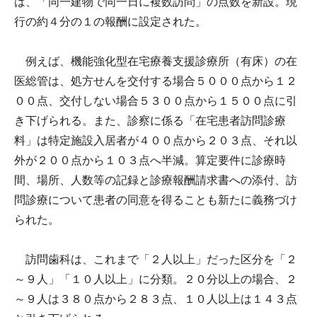
は、「同一建物で同一日に複数訪問」の点数を新設。現
行の約４分の１の報酬に設定された。
例えば、機能強化型在宅療養支援診療所（有床）の在
医総管は、処方せんを交付する場合５０００点から１２
００点、交付しない場合５３００点から１５００点に引
き下げられる。また、診察に係る「在宅患者訪問診療
料」は特定施設入居者が４００点から２０３点、それ以
外が２００点から１０３点へ半減。算定要件に診療時
間、場所、人数等の記録と診療報酬請求書への添付、訪
問診療について患者の同意を得ることも新たに義務づけ
られた。
訪問歯科は、これまで「２人以上」だった区分を「２
～９人」「１０人以上」に分類。２０分以上の場合、２
～９人は３８０点から２８３点、１０人以上は１４３点