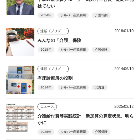
捨てない
2024年
シルバー産業新聞
介護報酬
2018/01/10
連載《プリズム》
みんなの「介護」保険
2018年
シルバー産業新聞
介護保険
2014/06/10
連載《プリズム》
有床診療所の役割
2014年
シルバー産業新聞
北海道
2025/02/12
ニュース
介護給付費等実態統計 新加算の算定状況、明ら
かに
2025年
シルバー産業新聞
介護保険