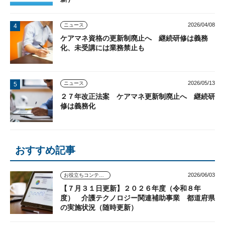
2026/04/08
ニュース
ケアマネ資格の更新制廃止へ 継続研修は義務
化、未受講には業務禁止も
2026/05/13
ニュース
２７年改正法案 ケアマネ更新制廃止へ 継続研
修は義務化
おすすめ記事
2026/06/03
お役立ちコンテンツ
【７月３１日更新】２０２６年度（令和８年
度） 介護テクノロジー関連補助事業 都道府県
の実施状況（随時更新）