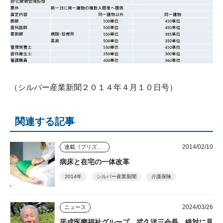
（シルバー産業新聞２０１４年４月１０日号）
関連する記事
2014/02/10
連載《プリズム》
病床と在宅の一体改革
2014年
シルバー産業新聞
介護保険
2024/03/26
ニュース
平成医療福祉グループ 武久洋三会長 絶対に見