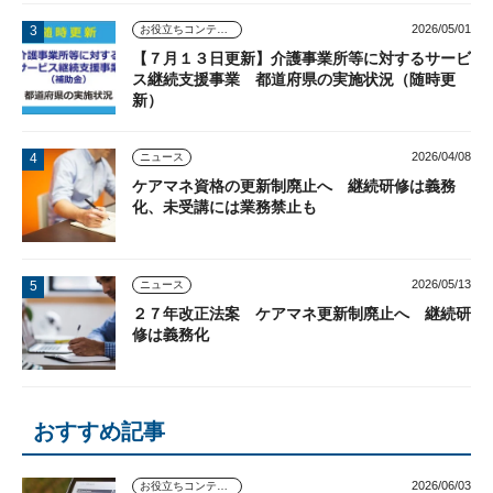
2026/05/01
お役立ちコンテンツ
【７月１３日更新】介護事業所等に対するサービ
ス継続支援事業 都道府県の実施状況（随時更
新）
2026/04/08
ニュース
ケアマネ資格の更新制廃止へ 継続研修は義務
化、未受講には業務禁止も
2026/05/13
ニュース
２７年改正法案 ケアマネ更新制廃止へ 継続研
修は義務化
おすすめ記事
2026/06/03
お役立ちコンテンツ