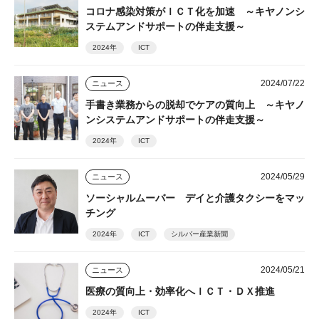
コロナ感染対策がＩＣＴ化を加速 ～キヤノンシ
ステムアンドサポートの伴走支援～
2024年
ICT
2024/07/22
ニュース
手書き業務からの脱却でケアの質向上 ～キヤノ
ンシステムアンドサポートの伴走支援～
2024年
ICT
2024/05/29
ニュース
ソーシャルムーバー デイと介護タクシーをマッ
チング
2024年
ICT
シルバー産業新聞
2024/05/21
ニュース
医療の質向上・効率化へＩＣＴ・ＤＸ推進
2024年
ICT