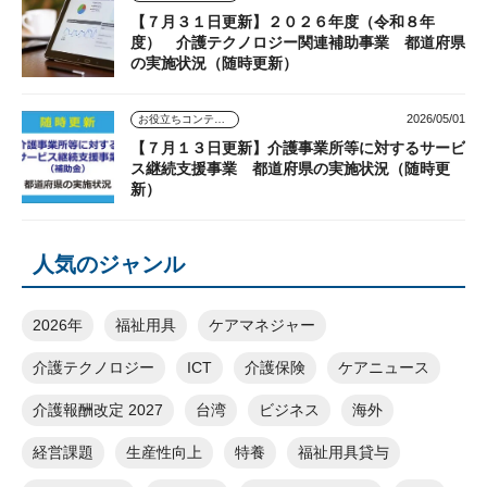
【７月３１日更新】２０２６年度（令和８年
度） 介護テクノロジー関連補助事業 都道府県
の実施状況（随時更新）
2026/05/01
お役立ちコンテンツ
【７月１３日更新】介護事業所等に対するサービ
ス継続支援事業 都道府県の実施状況（随時更
新）
人気のジャンル
2026年
福祉用具
ケアマネジャー
介護テクノロジー
ICT
介護保険
ケアニュース
介護報酬改定 2027
台湾
ビジネス
海外
経営課題
生産性向上
特養
福祉用具貸与