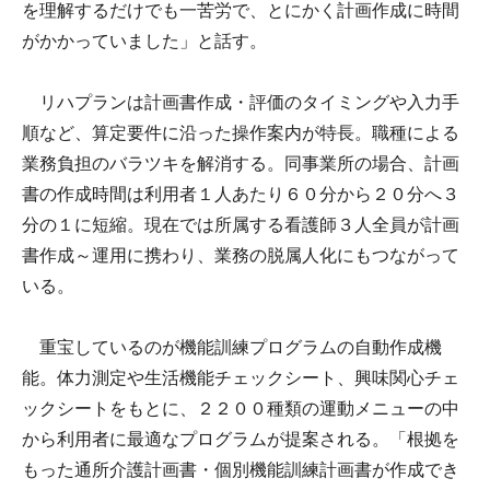
を理解するだけでも一苦労で、とにかく計画作成に時間
がかかっていました」と話す。
リハプランは計画書作成・評価のタイミングや入力手
順など、算定要件に沿った操作案内が特長。職種による
業務負担のバラツキを解消する。同事業所の場合、計画
書の作成時間は利用者１人あたり６０分から２０分へ３
分の１に短縮。現在では所属する看護師３人全員が計画
書作成～運用に携わり、業務の脱属人化にもつながって
いる。
重宝しているのが機能訓練プログラムの自動作成機
能。体力測定や生活機能チェックシート、興味関心チェ
ックシートをもとに、２２００種類の運動メニューの中
から利用者に最適なプログラムが提案される。「根拠を
もった通所介護計画書・個別機能訓練計画書が作成でき