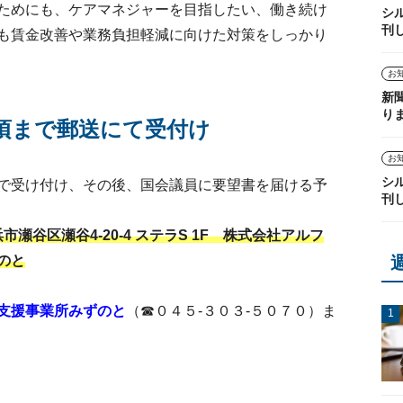
ためにも、ケアマネジャーを目指したい、働き続け
シ
刊
も賃金改善や業務負担軽減に向けた対策をしっかり
お
新
り
頃まで郵送にて受付け
お
シ
で受け付け、その後、国会議員に要望書を届ける予
刊
横浜市瀬谷区瀬谷4-20-4 ステラS 1F 株式会社アルフ
のと
支援事業所みずのと
（☎０４５-３０３-５０７０）ま