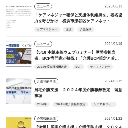
2025/06/13
ニュース
「ケアマネジャー確保と支援体制維持を」署名協
力を呼びかけ 横浜市瀬谷区ケアマネット
ケアマネジャー
介護
介護保険
2024/04/19
ニュース
【5/16 本紙主催ウェブセミナー】厚労省担当
者、BCP専門家が解説！「介護BCP策定と首都
直下型／南海トラフ地震への対策」☆参加無料、
2024年度介護報酬改定
BCP
ケアマネジャー
登録で見逃し配信視聴可
2024/03/15
介護報酬単価
居宅介護支援 ２０２４年度介護報酬改定 留意
事項
2024年
2024年度介護報酬改定
ケアマネジャー
2024/01/22
介護報酬単価
【速報】居宅介護支援・介護予防支援 ２０２４