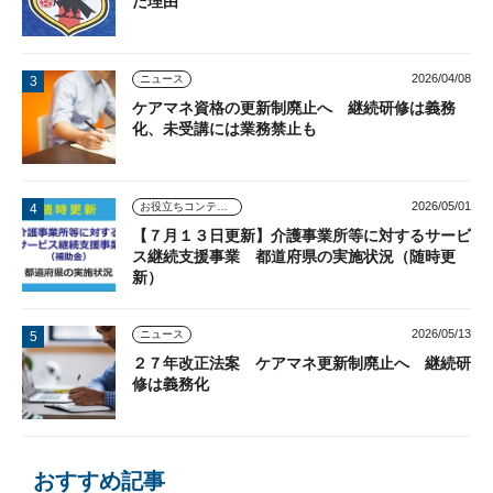
た理由
2026/04/08
ニュース
ケアマネ資格の更新制廃止へ 継続研修は義務
化、未受講には業務禁止も
2026/05/01
お役立ちコンテンツ
【７月１３日更新】介護事業所等に対するサービ
ス継続支援事業 都道府県の実施状況（随時更
新）
2026/05/13
ニュース
２７年改正法案 ケアマネ更新制廃止へ 継続研
修は義務化
おすすめ記事